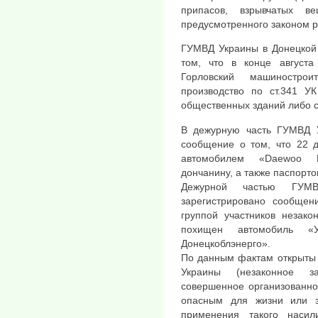
припасов, взрывчатых в
предусмотренного законом р
ГУМВД Украины в Донецкой 
том, что в конце августа
Горловский машинострои
производство по ст.341 УК
общественных зданий либо 
В дежурную часть ГУМВД У
сообщение о том, что 22 д
автомобилем «Daewoo L
дончанину, а также паспорт
Дежурной частью ГУМ
зарегистрировано сообщен
группой участников незак
похищен автомобиль «
Донецкоблэнерго».
По данным фактам открыты у
Украины (незаконное за
совершенное организованно
опасным для жизни или з
применения такого наси