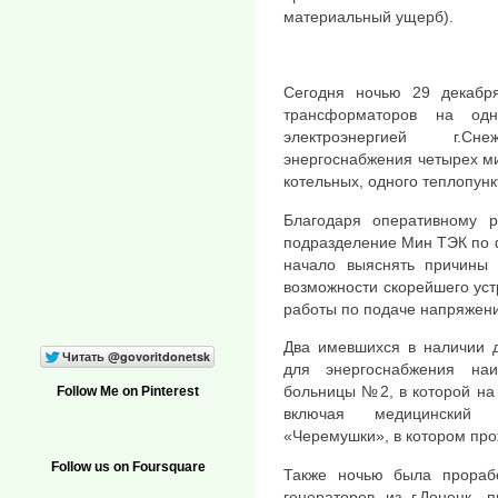
материальный ущерб).
Сегодня ночью 29 декабря
трансформаторов на одн
электроэнергией г.С
энергоснабжения четырех ми
котельных, одного теплопунк
Благодаря оперативному 
подразделение Мин ТЭК по 
начало выяснять причины 
возможности скорейшего ус
работы по подаче напряжен
Два имевшихся в наличии 
для энергоснабжения наи
больницы №2, в которой на
Follow Me on Pinterest
включая медицинский 
«Черемушки», в котором про
Follow us on Foursquare
Также ночью была прорабо
генераторов из г.Донецк, п