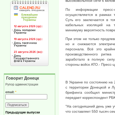
высоковольтной сети 6 килов
По информации пресс-
осуществляется в рамках т
Суть его заключается в то
кабельных изоляций на т
минимуму вероятность повр
При этом не только продлев
но и снижаются электриче
персонала. Всё это край
производственного ритма 
заработало в полную силу
стороны войск АТО.- Пресс-
Говорит Донецк
В Украине по состоянию на 
Рупор администрации
с территории Донецкой и Л
email:
*
брифинга сообщил министр
передает корреспондент РБК
"На сегодняшний день уже у
что составляет 550 тысяч сем
Предыдущие выпуски