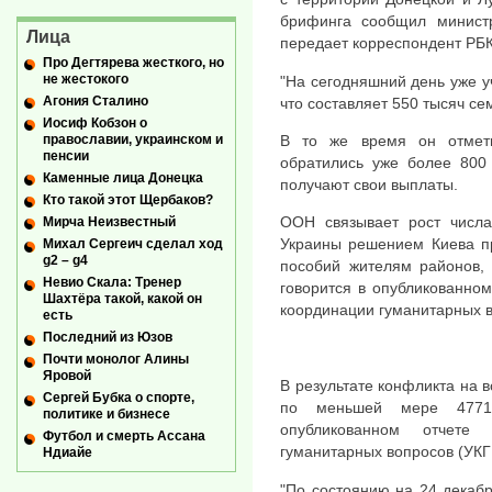
брифинга сообщил министр
Лица
передает корреспондент РБК
Про Дегтярева жесткого, но
не жестокого
"На сегодняшний день уже у
Агония Сталино
что составляет 550 тысяч сем
Иосиф Кобзон о
В то же время он отмет
православии, украинском и
пенсии
обратились уже более 800 
Каменные лица Донецка
получают свои выплаты.
Кто такой этот Щербаков?
ООН связывает рост числа
Мирча Неизвестный
Украины решением Киева пр
Михал Сергеич сделал ход
g2 – g4
пособий жителям районов,
Невио Скала: Тренер
говорится в опубликованно
Шахтёра такой, какой он
координации гуманитарных в
есть
Последний из Юзов
Почти монолог Алины
Яровой
В результате конфликта на в
Сергей Бубка о спорте,
по меньшей мере 4771
политике и бизнесе
опубликованном отчет
Футбол и смерть Ассана
гуманитарных вопросов (УКГ
Ндиайе
"По состоянию на 24 декаб