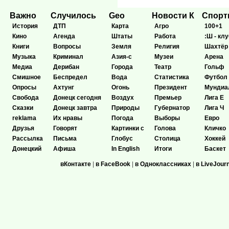
Важно
Случилось
Geo
Новости К
Спор
История
ДТП
Карта
Агро
100+1
Кино
Агенда
Штаты
Работа
:Ш - клу
Книги
Вопросы
Земля
Религия
Шахтёр
Музыка
Криминал
Азия-с
Музеи
Арена
Медиа
Дерибан
Города
Театр
Гольф
Смишное
Беспредел
Вода
Статистика
Футбол
Опросы
Ахтунг
Огонь
Президент
Мундиа
Свобода
Донецк сегодня
Воздух
Премьер
Лига Е
Сказки
Донецк завтра
Природы
Губернатор
Лига Ч
reklama
Их нравы
Погода
Выборы
Евро
Друзья
Говорят
Картинки с
Голова
Кличко
Рассылка
Письма
Глобус
Столица
Хоккей
Донецкий
Афиша
In English
Итоги
Баскет
вКонтакте
|
в FaceBook
|
в Одноклассниках
|
в LiveJour