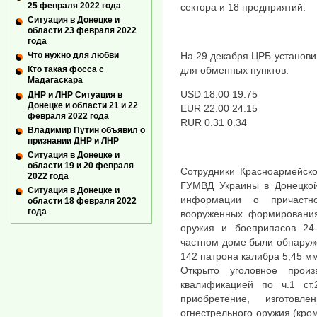
25 февраля 2022 года
сектора и 18 предприятий.
Ситуация в Донецке и
области 23 февраля 2022
года
На 29 декабря ЦРБ установ
Что нужно для любви
для обменных пунктов:
Кто такая фосса с
Мадагаскара
USD 18.00 19.75
ДНР и ЛНР Ситуация в
Донецке и области 21 и 22
EUR 22.00 24.15
февраля 2022 года
RUR 0.31 0.34
Владимир Путин объявил о
признании ДНР и ЛНР
Ситуация в Донецке и
области 19 и 20 февраля
Сотрудники Красноармейск
2022 года
ГУМВД Украины в Донецкой
Ситуация в Донецке и
информации о причастн
области 18 февраля 2022
года
вооруженных формирования
оружия и боеприпасов 24-
частном доме были обнаруж
142 патрона калибра 5,45 мм
Открыто уголовное произ
квалификацией по ч.1 ст
приобретение, изготов
огнестрельного оружия (кром