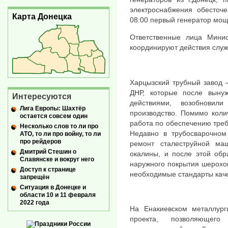
электроснабжения обесточ
Карта Донецка
08:00 первый генератор мощн
Ответственные лица Минис
координируют действия служ
Харцызский трубный завод 
ДНР, которые после выну
Интересуются
действиями, возобновил
Лига Европы: Шахтёр
производство. Помимо коли
остается совсем один
работа по обеспечению треб
Несколько слов то ли про
Недавно в трубосварочно
АТО, то ли про войну, то ли
про рейдеров
ремонт сталеструйной ма
Дмитрий Стешин о
окалины, и после этой обр
Славянске и вокруг него
наружного покрытия шерохо
Доступ к странице
необходимые стандарты каче
запрещён
Ситуация в Донецке и
области 10 и 11 февраля
2022 года
На Енакиевском металлург
проекта, позволяющего