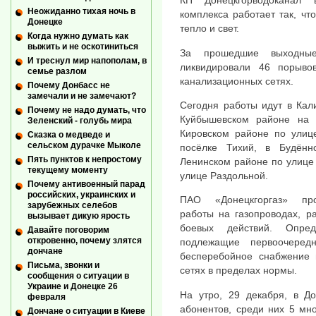
КП "Донецкгорводоканал"
Неожиданно тихая ночь в
комплекса работает так, чт
Донецке
тепло и свет.
Когда нужно думать как
выжить и не оскотиниться
За прошедшие выходные
И треснул мир напополам, в
ликвидировали 46 порыв
семье разлом
канализационных сетях.
Почему Донбасс не
замечали и не замечают?
Сегодня работы идут в Кал
Почему не надо думать, что
Куйбышевском районе на 
Зеленский - голубь мира
Кировском районе по улице
Сказка о медведе и
сельском дурачке Мыколе
посёлке Тихий, в Будён
Пять пунктов к непростому
Ленинском районе по улице
текущему моменту
улице Раздольной.
Почему антивоенный парад
российских, украинских и
ПАО «Донецкгоргаз» про
зарубежных селебов
работы на газопроводах, р
вызывает дикую ярость
боевых действий. Опред
Давайте поговорим
откровенно, почему злятся
подлежащие первоочередн
дончане
бесперебойное снабжение г
Письма, звонки и
сетях в пределах нормы.
сообщения о ситуации в
Украине и Донецке 26
На утро, 29 декабря, в До
февраля
абонентов, среди них 5 мн
Дончане о ситуации в Киеве