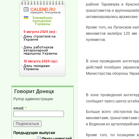
районе Тарамчука и Красно
гранатометов и крупнокалиб
активизировались вражеские 
Кроме того, на Луганском на
минометов калибра 120 мм 
пулеметов.
В зоне проведения антитерр
действий погибших украинс
Министерства обороны Украи
Говорит Донецк
В зоне проведения антитер
Рупор администрации
сообщает пресс-центр штаба 
email:
*
Больше всего обстрелов б
минометами, гранатометами 
и Водяном из артиллерийских
Предыдущие выпуски
Кроме того, по позициям 