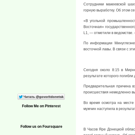
Сотрудники макеевской шах
горную выработку. Об этом с
«В угольной промышленност
Восточная» государственног
L1, — отметили в ведомстве.
По информации Минуглеэнер
восточной лавы. В связи с эт
Сегодня около 8:15 в Мирн
результате которого погибли
Предварительная причина в
происшествия немедленно вы
Во время осмотра на месте 
Follow Me on Pinterest
мужчин наступила в результ
Follow us on Foursquare
В Часов Яре Донецкой облас