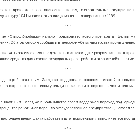
 фазе второго этапа восстановления в целом, то строительные предприятия
му контуру 1041 многоквартирного дома из запланированных 1189.
* * *
тие «Стиролбиофарм» начало производство нового препарата «Белый уг
ения. Об этом сегодня сообщили в пресс-службе министерства промышленнос
ятие «Стиролбиофарм» представило в аптеках ДНР разработанный и про
онное средство для лечения желудочных расстройств и отравлений», — отме
* * *
ки донецкой шахты им. Засядько поддержали решение властей о введен
я на встрече с коллективом угольщиков заявил и.о. первого заместителя ми
тив шахты им. Засядько в большинстве своем поддержал переход под юрис
 процентов работников перешло в государственное предприятие», – сказал з
в настоящее время шахта работает в штатном режиме и выполняет все поста
* * *