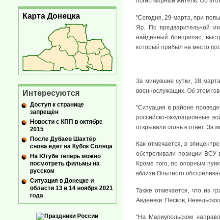
погиб мирный житель. Об это
Карта Донецка
"Сегодня, 29 марта, при поп
Яр. По предварительной и
найденный боеприпас, выст
который прибыл на место про
За минувшие сутки, 28 март
военнослужащих. Об этом гов
Интересуются
Доступ к странице
"Ситуация в районе провед
запрещён
российско-оккупационные во
Новости с КПП в октябре
открывали огонь в ответ. За 
2015
После Дубаев Шахтёр
Как отмечается, в эпицентр
снова едет на Кубок Солнца
обстреливали позиции ВСУ в
На Ютубе теперь можно
посмотреть фильмы на
Кроме того, по опорным пунк
русском
вблизи Опытного обстреливал
Ситуация в Донецке и
области 13 и 14 ноября 2021
Также отмечается, что из г
года
Авдеевки, Песков, Невельског
"На Мариупольском направл