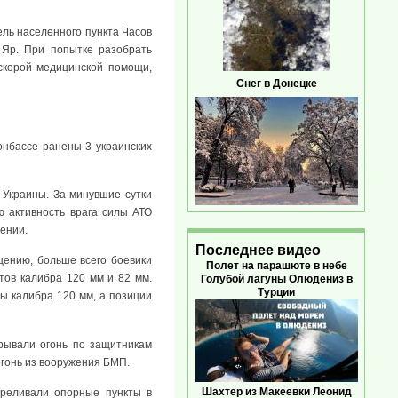
ель населенного пункта Часов
Яр. При попытке разобрать
скорой медицинской помощи,
Снег в Донецке
онбассе ранены 3 украинских
Украины. За минувшие сутки
ю активность врага силы АТО
щении.
Последнее видео
щению, больше всего боевики
Полет на парашюте в небе
тов калибра 120 мм и 82 мм.
Голубой лагуны Олюдениз в
Турции
ты калибра 120 мм, а позиции
крывали огонь по защитникам
 огонь из вооружения БМП.
Шахтер из Макеевки Леонид
треливали опорные пункты в