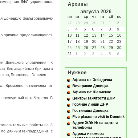
размещения ДФС украинскими
Архивы
августа 2026
пн
вт
ср
чт
пт
сб
вс
ая Донецкую фильтровальную
27
28
29
30
31
1
2
3
4
5
6
7
8
9
 по причине продолжающегося
10
11
12
13
14
15
16
17
18
19
20
21
22
23
24
25
26
27
28
29
30
31
1
2
3
4
5
6
ии Донецкого управления ГК
сов. Две аварийные бригады в
Нужное
лина, Бетховена, Галилея.
Афиша к-т Звёздочка
ах. Временно отключены от
Вечеринки Донецка
Афиша к-т Шевченко
 последствий артобстрела. В
Центры занятости ДНР
Горячие линии ДНР
Гостиницы Донецка
Five places to visit in Donetsk
Адрес ЖЭК № на карте и
становительные работы на 8
телефоны
 по данным генподрядчика, с
Адреса и номера