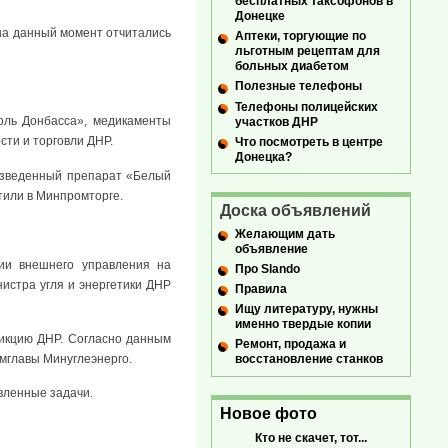
бесплатных таксофонов в
Донецке
 на данный момент отчитались
Аптеки, торгующие по
льготным рецептам для
больных диабетом
Полезные телефоны
Телефоны полицейских
оль Донбасса», медикаменты
участков ДНР
ти и торговли ДНР.
Что посмотреть в центре
Донецка?
изведенный препарат «Белый
тили в Минпромторге.
Доска объявлений
Желающим дать
объявление
ии внешнего управления на
Про Slando
нистра угля и энергетики ДНР
Правила
Ищу литературу, нужны
именно твердые копии
дикцию ДНР. Согласно данным
Ремонт, продажа и
амглавы Минуглеэнерго.
восстановление станков
вленные задачи.
Новое фото
Кто не скачет, тот...