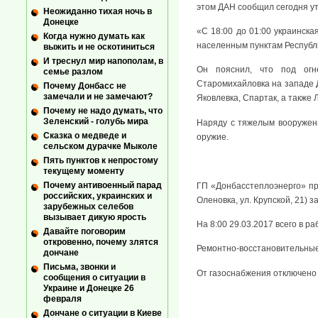
этом ДАН сообщил сегодня ут
Неожиданно тихая ночь в
Донецке
«С 18:00 до 01:00 украинск
Когда нужно думать как
населенным пунктам Республи
выжить и не оскотиниться
И треснул мир напополам, в
Он пояснил, что под огне
семье разлом
Старомихайловка на западе Д
Почему Донбасс не
замечали и не замечают?
Яковлевка, Спартак, а также 
Почему не надо думать, что
Зеленский - голубь мира
Наряду с тяжелым вооружен
Сказка о медведе и
оружие.
сельском дурачке Мыколе
Пять пунктов к непростому
текущему моменту
Почему антивоенный парад
ГП «Донбасстеплоэнерго» про
российских, украинских и
Оленовка, ул. Крупской, 21) 
зарубежных селебов
вызывает дикую ярость
На 8:00 29.03.2017 всего в ра
Давайте поговорим
откровенно, почему злятся
Ремонтно-восстановительные
дончане
Письма, звонки и
От газоснабжения отключено
сообщения о ситуации в
Украине и Донецке 26
февраля
Дончане о ситуации в Киеве