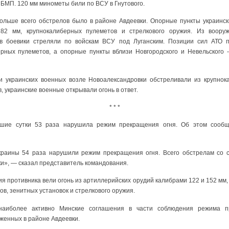
БМП. 120 мм минометы били по ВСУ в Гнутового.
ольше всего обстрелов было в районе Авдеевки. Опорные пункты украинск
82 мм, крупнокалиберных пулеметов и стрелкового оружия. Из воору
в боевики стреляли по войскам ВСУ под Луганским. Позиции сил АТО 
рных пулеметов, а опорные пункты вблизи Новгородского и Невельского 
ии украинских военных возле Новоалександровки обстреливали из крупнок
, украинские военные открывали огонь в ответ.
* * *
вшие сутки 53 раза нарушила режим прекращения огня. Об этом сообщ
раины 54 раза нарушили режим прекращения огня. Всего обстрелам со 
и», — сказал представитель командования.
я противника вели огонь из артиллерийских орудий калибрами 122 и 152 мм,
в, зенитных установок и стрелкового оружия.
наиболее активно Минские соглашения в части соблюдения режима 
женных в районе Авдеевки.