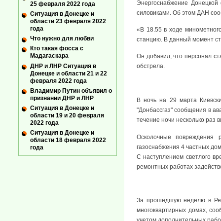
Энергоснабжение Донецкой 
25 февраля 2022 года
силовиками. Об этом ДАН со
Ситуация в Донецке и
области 23 февраля 2022
года
«В 18.55 в ходе минометно
Что нужно для любви
станцию. В данный момент ст
Кто такая фосса с
Мадагаскара
Он добавил, что персонал с
ДНР и ЛНР Ситуация в
обстрела.
Донецке и области 21 и 22
февраля 2022 года
Владимир Путин объявил о
признании ДНР и ЛНР
В ночь на 29 марта Киевск
Ситуация в Донецке и
"Донбассгаз" сообщения в ав
области 19 и 20 февраля
течение ночи несколько раз 
2022 года
Ситуация в Донецке и
Осколочные повреждения р
области 18 февраля 2022
газоснабжения 4 частных дом
года
С наступлением светлого вр
ремонтных работах задейство
За прошедшую неделю в Рес
многоквартирных домах, соо
учетом дополнительных рабо