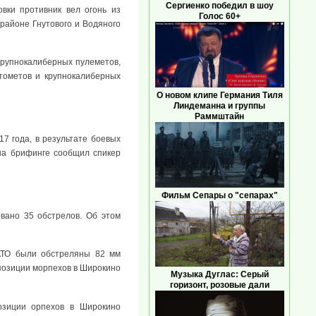
Сергиенко победил в шоу
вки противник вел огонь из
Голос 60+
районе Гнутового и Водяного
 крупнокалиберных пулеметов,
тометов и крупнокалиберных
О новом клипе Германия Тиля
Линдеманна и группы
Раммштайн
7 года, в результате боевых
на брифинге сообщил спикер
Фильм Сепары о "сепарах"
вано 35 обстрелов. Об этом
АТО были обстреляны 82 мм
позиции морпехов в Широкино
Музыка Дуглас: Серый
горизонт, розовые дали
озиции орпехов в Широкино