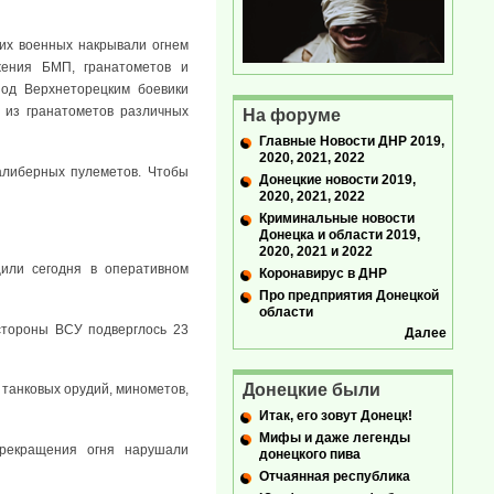
их военных накрывали огнем
жения БМП, гранатометов и
под Верхнеторецким боевики
- из гранатометов различных
На форуме
Главные Новости ДНР 2019,
2020, 2021, 2022
алиберных пулеметов. Чтобы
Донецкие новости 2019,
2020, 2021, 2022
Криминальные новости
Донецка и области 2019,
2020, 2021 и 2022
или сегодня в оперативном
Коронавирус в ДНР
Про предприятия Донецкой
области
стороны ВСУ подверглось 23
Далее
Донецкие были
 танковых орудий, минометов,
Итак, его зовут Донецк!
Мифы и даже легенды
прекращения огня нарушали
донецкого пива
Отчаянная республика