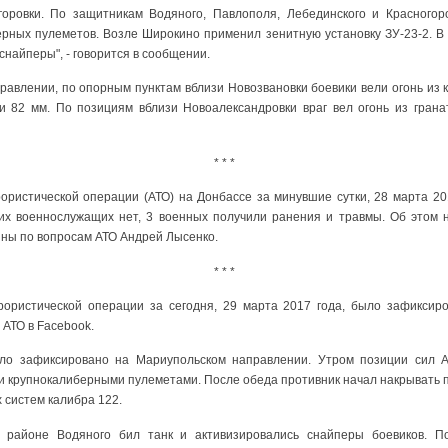
горовки. По защитникам Водяного, Павлополя, Лебединского и Красногоро
ерных пулеметов. Возле Широкино применил зенитную установку ЗУ-23-2. В 
снайперы", - говорится в сообщении.
правлении, по опорным пунктам вблизи Новозвановки боевики вели огонь из
и 82 мм. По позициям вблизи Новоалександровки враг вел огонь из грана
* * *
ористической операции (АТО) на Донбассе за минувшие сутки, 28 марта 201
ких военнослужащих нет, 3 военных получили ранения и травмы. Об этом 
ны по вопросам АТО Андрей Лысенко.
* * *
рористической операции за сегодня, 29 марта 2017 года, было зафиксиро
АТО в Facebook.
ыло зафиксировано на Мариупольском направлении. Утром позиции сил 
и крупнокалиберными пулеметами. После обеда противник начал накрывать 
 систем калибра 122.
в районе Водяного бил танк и активизировались снайперы боевиков. П