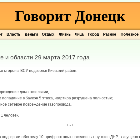
Говорит Донецк
рт
Власть
Деньги
Отдых
Жизнь
Лица
Город
Разное
Полезное
е и области 29 марта 2017 года
 со стороны ВСУ подвергся Киевский район.
повреждение дома осколками;
ямое попадание в балкон 5 этажа, квартира разрушена полностью;
лочное сетевое повреждение газопровода.
1 человек.
* * *
а подвергли обстрелу 10 прифронтовых населенных пунктов ДНР, выпущено 