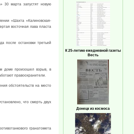
ь» 30 марта запустят новую
лении «Шахта «Калиновская-
ертая восточная лава пласта
да после остановки третьей
К 25-летию ежедневной газеты
Весть
ом доме произошел взрыв, в
работают правоохранители.
ния обстоятельств на место
становлено, что смерть двух
Донецк из космоса
ротивотанкового гранатомета