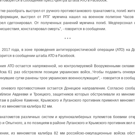
м говорится в сообщении пресс-центра штаба АТО в Facebook.
ытке разобрать выстрел от ручного противотанкового гранатомета, погиб жит
нформации, выстрел от РПГ мужчина нашел на военном полигоне Часов 
рел сдетонировал. От полученных ранений мужчина погиб. Медперсонал 
исшествия, констатировал смерть", - говорится в сообщении.
* * *
а 2017 года, в зоне проведения антитеррористической операции (АТО) на Д
орится в сообщении штаба АТО в Facebook.
ения АТО остается напряженной, но контролируемой Вооруженными силами 
йска 61 раз обстреляли позиции украинских войск...Чтобы подавить огневу
минувшие сутки ранены трое украинских военнослужащих", - говорится в сооб
е огневого противостояния остается Донецкое направление. Согласно сооб
близи Авдеевки и Троицкого, защитников которых обстреливали из миноме
там в районе Каменки, Крымского и Луганского противник применял миноме
 из минометов калибра 82 мм.
ранатометов различных систем и крупнокалиберных пулеметов боевики от
о и Опытного, а по позициям в районе Луганского и Крымского противник вел
ении, из минометов калибра 82 мм российско-оккупационные войска обс