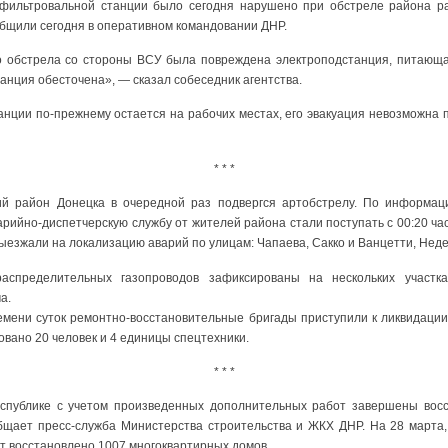
фильтровальной станции было сегодня нарушено при обстреле района 
общили сегодня в оперативном командовании ДНР.
го обстрела со стороны ВСУ была повреждена электроподстанция, питающ
анция обесточена», — сказал собеседник агентства.
танции по-прежнему остается на рабочих местах, его эвакуация невозможна
* * *
ий район Донецка в очередной раз подвергся артобстрелу. По информац
арийно-диспетчерскую службу от жителей района стали поступать с 00:20 ча
выезжали на локализацию аварий по улицам: Чапаева, Сакко и Ванцетти, Неде
аспределительных газопроводов зафиксированы на нескольких участк
а.
емени суток ремонтно-восстановительные бригады приступили к ликвидации
вано 20 человек и 4 единицы спецтехники.
* * *
публике с учетом произведенных дополнительных работ завершены вос
бщает пресс-служба Министерства строительства и ЖКХ ДНР. На 28 марта,
т восстановлено 1007 многоквартирных домов.