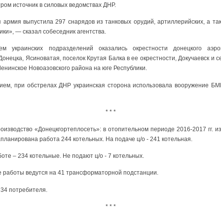
ром источник в силовых ведомствах ДНР.
ая армия выпустила 297 снарядов из танковых орудий, артиллерийских, а т
ки», — сказал собеседник агентства.
м украинских подразделений оказались окрестности донецкого аэроп
онецка, Ясиноватая, поселок Крутая Балка в ее окрестности, Докучаевск и с
Ленинское Новоазовского района на юге Республики.
ием, при обстрелах ДНР украинская сторона использовала вооружение БМП
* * *
изводство «Донецкгортеплосеть»: в отопительном периоде 2016-2017 гг. из 
запланирована работа 244 котельных. На подаче ц/о - 241 котельная.
боте – 234 котельные. Не подают ц/о - 7 котельных.
 работы ведутся на 41 трансформаторной подстанции.
 34 потребителя.
* * *