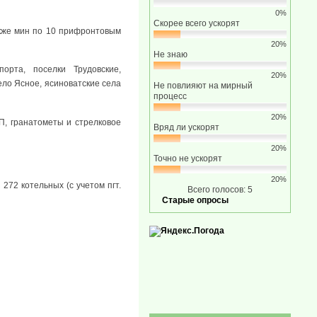
0%
Скорее всего ускорят
акже мин по 10 прифронтовым
20%
Не знаю
орта, поселки Трудовские,
20%
ело Ясное, ясиноватские села
Не повлияют на мирный
процесс
20%
, гранатометы и стрелковое
Вряд ли ускорят
20%
Точно не ускорят
20%
272 котельных (с учетом пгт.
Всего голосов: 5
Старые опросы