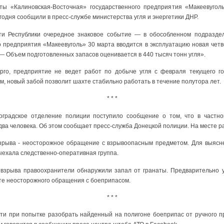
ты «Калиновская-Восточная» государственного предприятия «Макеевугол
егодня сообщили в пресс-службе министерства угля и энергетики ДНР.
и Республики очередное знаковое событие — в обособленном подразде
о предприятия «Макеевуголь» 30 марта вводится в эксплуатацию новая четв
 — Объем подготовленных запасов оценивается в 440 тысяч тонн угля».
го, предприятие не ведет работ по добыче угля с февраля текущего го
им, новый забой позволит шахте стабильно работать в течение полутора лет.
* * *
оградское отделение полиции поступило сообщение о том, что в частн
 два человека. Об этом сообщает пресс-служба Донецкой полиции. На месте 
зрыва - неосторожное обращение с взрывоопасным предметом. Для выясне
ехала следственно-оперативная группа.
взрыва правоохранители обнаружили запал от гранаты. Предварительно у
ате неосторожного обращения с боеприпасом.
* * *
ти при попытке разобрать найденный на полигоне боеприпас от ручного п