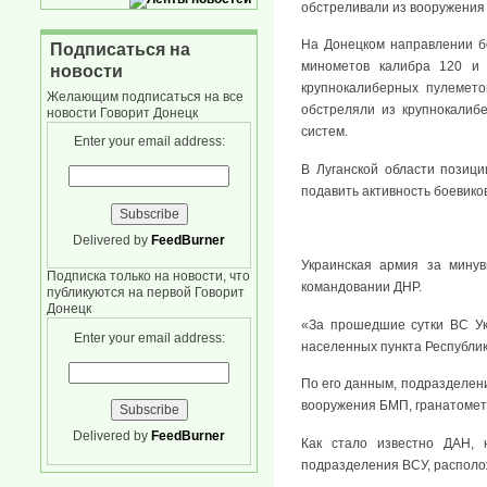
обстреливали из вооружения 
На Донецком направлении б
Подписаться на
минометов калибра 120 и 
новости
крупнокалиберных пулемето
Желающим подписаться на все
обстреляли из крупнокалибе
новости Говорит Донецк
систем.
Enter your email address:
В Луганской области позиц
подавить активность боевиков
Delivered by
FeedBurner
Украинская армия за мину
Подписка только на новости, что
командовании ДНР.
публикуются на первой Говорит
Донецк
«За прошедшие сутки ВС Ук
Enter your email address:
населенных пункта Республик
По его данным, подразделени
вооружения БМП, гранатомето
Delivered by
FeedBurner
Как стало известно ДАН, 
подразделения ВСУ, располо