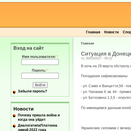
Главная
Новости
Спо
Главная
Вход на сайт
Ситуация в Донецк
Имя пользователя:
*
чт, 30/03/2017 - 00:22
В ночь на 29 марта обстрелу
Пароль:
*
Попадания зафиксированы:
- ул. Сакко и Ванцетти,56 - 
Забыли пароль?
- ул. Чапаева 4, кв. 44 - пр
- ул. Бетховена 1,3,5 - оско
По имеющимся данным погиб 
Новости
Почему пришла война и
когда она уйдет
ДиалогитипаПлатонна
Украинские силовики с вечер
зимой 2022 года