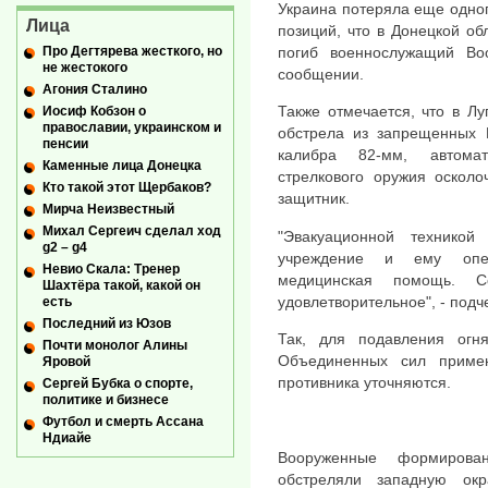
Украина потеряла еще одног
Лица
позиций, что в Донецкой об
Про Дегтярева жесткого, но
погиб военнослужащий Во
не жестокого
сообщении.
Агония Сталино
Также отмечается, что в Лу
Иосиф Кобзон о
православии, украинском и
обстрела из запрещенных 
пенсии
калибра 82-мм, автомат
Каменные лица Донецка
стрелкового оружия осколо
Кто такой этот Щербаков?
защитник.
Мирча Неизвестный
Михал Сергеич сделал ход
"Эвакуационной техникой
g2 – g4
учреждение и ему опер
Невио Скала: Тренер
медицинская помощь. Со
Шахтёра такой, какой он
удовлетворительное", - подч
есть
Последний из Юзов
Так, для подавления огн
Почти монолог Алины
Объединенных сил приме
Яровой
противника уточняются.
Сергей Бубка о спорте,
политике и бизнесе
Футбол и смерть Ассана
Ндиайе
Вооруженные формирова
обстреляли западную ок