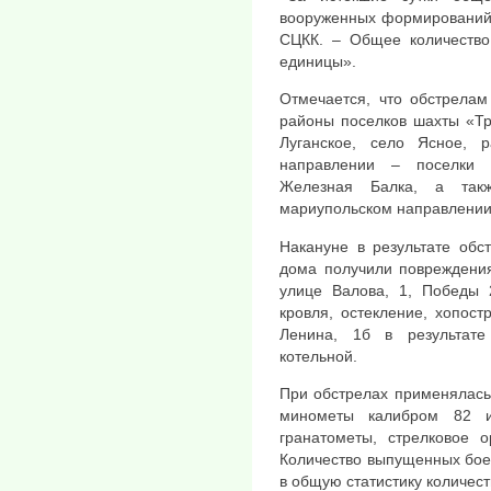
вооруженных формирований 
СЦКК. – Общее количеств
единицы».
Отмечается, что обстрелам
районы поселков шахты «Тр
Луганское, село Ясное, р
направлении – поселки 
Железная Балка, а такж
мариупольском направлении
Накануне в результате обс
дома получили повреждения
улице Валова, 1, Победы 
кровля, остекление, хопост
Ленина, 1б в результате
котельной.
При обстрелах применялась
минометы калибром 82 
гранатометы, стрелковое о
Количество выпущенных бое
в общую статистику количес