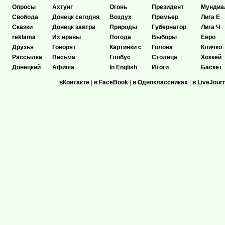
Опросы
Ахтунг
Огонь
Президент
Мундиа
Свобода
Донецк сегодня
Воздух
Премьер
Лига Е
Сказки
Донецк завтра
Природы
Губернатор
Лига Ч
reklama
Их нравы
Погода
Выборы
Евро
Друзья
Говорят
Картинки с
Голова
Кличко
Рассылка
Письма
Глобус
Столица
Хоккей
Донецкий
Афиша
In English
Итоги
Баскет
вКонтакте
|
в FaceBook
|
в Одноклассниках
|
в LiveJour