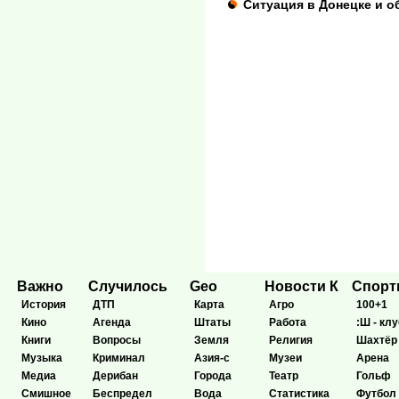
Ситуация в Донецке и о
Важно
Случилось
Geo
Новости К
Спор
История
ДТП
Карта
Агро
100+1
Кино
Агенда
Штаты
Работа
:Ш - клу
Книги
Вопросы
Земля
Религия
Шахтёр
Музыка
Криминал
Азия-с
Музеи
Арена
Медиа
Дерибан
Города
Театр
Гольф
Смишное
Беспредел
Вода
Статистика
Футбол