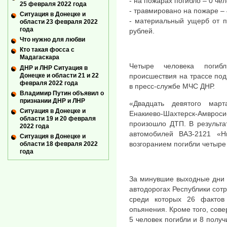
- на пожарах погибло – 0 чел
25 февраля 2022 года
- травмировано на пожаре – 
Ситуация в Донецке и
- материальный ущерб от п
области 23 февраля 2022
года
рублей.
Что нужно для любви
Кто такая фосса с
Мадагаскара
Четыре человека погибл
ДНР и ЛНР Ситуация в
Донецке и области 21 и 22
происшествия на трассе по
февраля 2022 года
в пресс-службе МЧС ДНР.
Владимир Путин объявил о
признании ДНР и ЛНР
«Двадцать девятого мар
Ситуация в Донецке и
Енакиево-Шахтерск-Амвроси
области 19 и 20 февраля
произошло ДТП. В результа
2022 года
автомобилей ВАЗ-2121 «
Ситуация в Донецке и
возгоранием погибли четыре 
области 18 февраля 2022
года
За минувшие выходные дни 
автодорогах Республики сот
среди которых 26 фактов
опьянения. Кроме того, сов
5 человек погибли и 8 полу