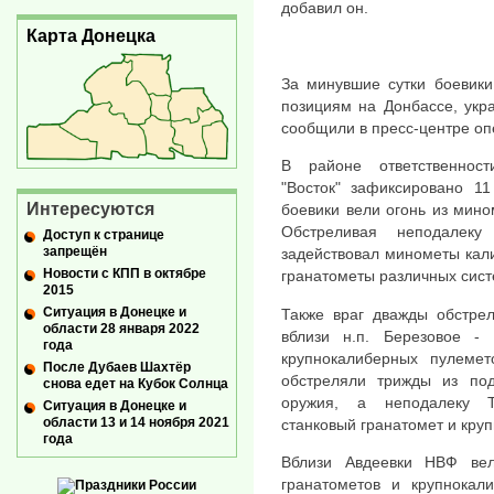
добавил он.
Карта Донецка
За минувшие сутки боевики
позициям на Донбассе, укр
сообщили в пресс-центре о
В районе ответственности
"Восток" зафиксировано 1
Интересуются
боевики вели огонь из мино
Обстреливая неподалеку
Доступ к странице
запрещён
задействовал минометы кали
Новости с КПП в октябре
гранатометы различных сист
2015
Ситуация в Донецке и
Также враг дважды обстре
области 28 января 2022
вблизи н.п. Березовое -
года
крупнокалиберных пулемет
После Дубаев Шахтёр
обстреляли трижды из под
снова едет на Кубок Солнца
оружия, а неподалеку Т
Ситуация в Донецке и
области 13 и 14 ноября 2021
станковый гранатомет и кру
года
Вблизи Авдеевки НВФ вел
гранатометов и крупнокал