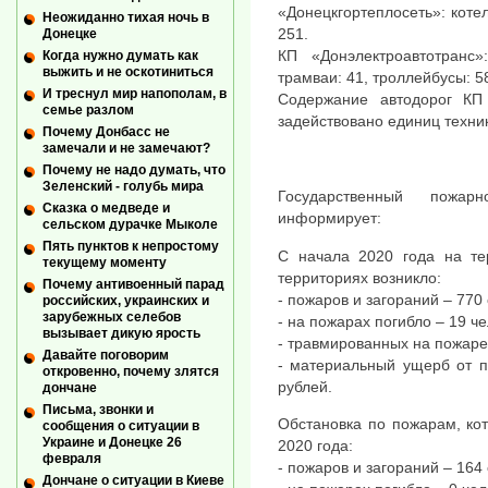
«Донецкгортеплосеть»: коте
Неожиданно тихая ночь в
251.
Донецке
КП «Донэлектроавтотранс
Когда нужно думать как
выжить и не оскотиниться
трамваи: 41, троллейбусы: 5
И треснул мир напополам, в
Содержание автодорог КП
семье разлом
задействовано единиц техни
Почему Донбасс не
замечали и не замечают?
Почему не надо думать, что
Зеленский - голубь мира
Государственный пожар
Сказка о медведе и
информирует:
сельском дурачке Мыколе
Пять пунктов к непростому
С начала 2020 года на те
текущему моменту
территориях возникло:
Почему антивоенный парад
- пожаров и загораний – 770 
российских, украинских и
зарубежных селебов
- на пожарах погибло – 19 че
вызывает дикую ярость
- травмированных на пожаре 
Давайте поговорим
- материальный ущерб от п
откровенно, почему злятся
рублей.
дончане
Письма, звонки и
Обстановка по пожарам, ко
сообщения о ситуации в
Украине и Донецке 26
2020 года:
февраля
- пожаров и загораний – 164 
Дончане о ситуации в Киеве