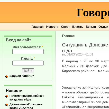
Говор
Главная
Новости
Спорт
Власть
Деньги
Отдых
Главная
Вход на сайт
Ситуация в Донецке 
Имя пользователя:
*
года
вт, 31/03/2020 - 01:31
Пароль:
*
В период с 23 по 30 март
мальчик и 26 девочек. Две
Кировского районов – мальчи
Забыли пароль?
Управление жилищного хозяй
Новости
– порыв обратки трубопрово
Почему пришла война и
Работы запланированы 
когда она уйдет
многоквартирный жилой дом
ДиалогитипаПлатонна
«Региональная энергопостав
зимой 2022 года