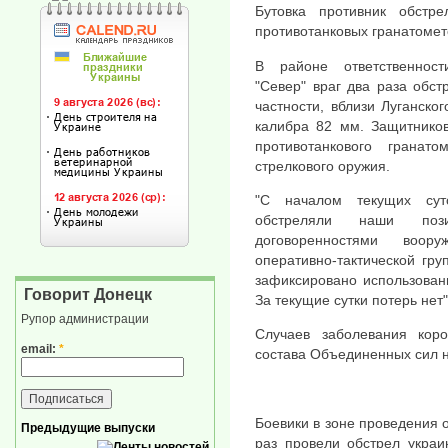
Бутовка противник обстр
противотанковых гранатомет
В районе ответственности
"Север" враг два раза обст
частности, вблизи Луганско
калибра 82 мм. Защитников
противотанкового гранат
стрелкового оружия.
"С началом текущих сут
обстреляли наши поз
договоренностями воор
оперативно-тактической гру
зафиксировано использован
Говорит Донецк
За текущие сутки потерь нет
Рупор администрации
Случаев заболевания кор
email:
*
состава Объединенных сил 
Боевики в зоне проведения
Предыдущие выпуски
раз провели обстрел украи