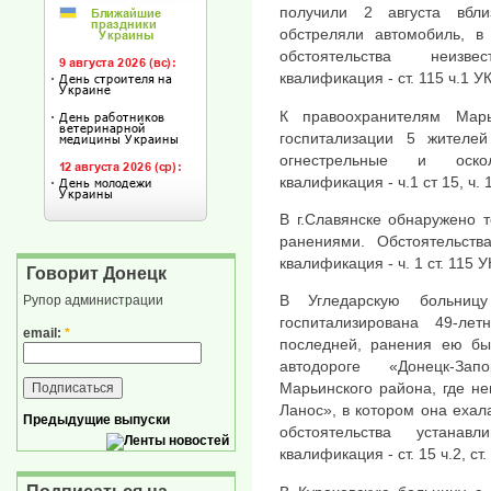
получили 2 августа вбли
обстреляли автомобиль, в
обстоятельства неизв
квалификация - ст. 115 ч.1 У
К правоохранителям Мар
госпитализации 5 жителе
огнестрельные и оско
квалификация - ч.1 ст 15, ч. 
В г.Славянске обнаружено 
ранениями. Обстоятельств
квалификация - ч. 1 ст. 115 
Говорит Донецк
В Угледарскую больниц
Рупор администрации
госпитализирована 49-ле
email:
*
последней, ранения ею бы
автодороге «Донецк-За
Марьинского района, где н
Ланос», в котором она ехал
Предыдущие выпуски
обстоятельства устанав
квалификация - ст. 15 ч.2, ст