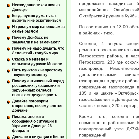
продолжают находиться 
Неожиданно тихая ночь в
микрорайонах Октябрьск
Донецке
Октябрьский рудник в Куйбы
Когда нужно думать как
выжить и не оскотиниться
По состоянию на 13.00 обст
И треснул мир напополам, в
семье разлом
в районах - тихо.
Почему Донбасс не
замечали и не замечают?
Сегодня, 4 августа специ
Почему не надо думать, что
ремонтно-восстановител
Зеленский - голубь мира
Петровского района, в час
Сказка о медведе и
Петровского, 233 где оско
сельском дурачке Мыколе
газопровод. Ремонтно-во
Пять пунктов к непростому
дополнительными экипа
текущему моменту
газопроводы в других район
Почему антивоенный парад
российских, украинских и
повреждение газопровода в
зарубежных селебов
135 и на шахте «Октябрьск
вызывает дикую ярость
газоснабжения в Донецке ос
Давайте поговорим
частных домов, 220 квартир
откровенно, почему злятся
дончане
Кроме того, сегодня пре
Письма, звонки и
сообщения о ситуации в
совместно с работниками 
Украине и Донецке 26
водопроводный узел ДКЗХ
февраля
повреждений.
Дончане о ситуации в Киеве