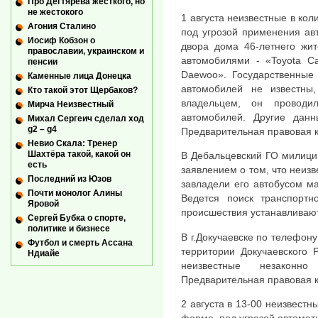
Про Дегтярева жесткого, но
не жестокого
1 августа неизвестные в ко
Агония Сталино
под угрозой применения авт
Иосиф Кобзон о
двора дома 46-летнего жит
православии, украинском и
автомобилями - «Toyota Ca
пенсии
Daewoo». Государственные 
Каменные лица Донецка
автомобилей не известны,
Кто такой этот Щербаков?
владельцем, он провод
Мирча Неизвестный
автомобилей. Другие данн
Михал Сергеич сделал ход
g2 – g4
Предварительная правовая кв
Невио Скала: Тренер
Шахтёра такой, какой он
В Дебальцевский ГО милици
есть
заявлением о том, что неиз
Последний из Юзов
завладели его автобусом ма
Почти монолог Алины
Ведется поиск транспортно
Яровой
происшествия устанавливаю
Сергей Бубка о спорте,
политике и бизнесе
В г.Докучаевске по телефону
Футбол и смерть Ассана
территории Докучаевского 
Ндиайе
неизвестные незаконн
Предварительная правовая кв
2 августа в 13-00 неизвестн
форме, под угрозой автомати