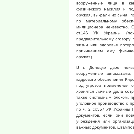
вооруженные лица в к
физического насилия и по
оружия, выкрали их сына, 
по материальному обесп
милиционера неизвестно. О
ст.146 УК Украины (по
предварительному сговору 
жизни или здоровья потерп
причинением ему физиче
оружия).
В г. Донецке двое неиз
вооруженные автоматами,
кадрового обеспечения Кир
под угрозой применения ор
хранятся личные дела сотр
также системным блоком, 
уголовное производство с 
по ч. 2 ст.357 УК Украины 
документов, если они пов
учреждения или организа
важных документов, штампов