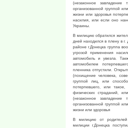
(незаконное завладение 
организованной группой ил
жизни или здоровья потерпе
насилия, или если оно на
Украины.
В милицию обратился житель
дней находился в плену в г.
районе г.Донецка группа в
угрозой применения насил
автомобиль и увезла. Так
автомобилем потерпевше
пленника отпустили. Открыт
(похищение человека, сов
группой лиц, или способ
потерпевшего, или такое,
физических страданий, ил
(незаконное завладение 
организованной группой ил
жизни или здоровья
В милицию от родителей 
милиции г.Донецка поступ