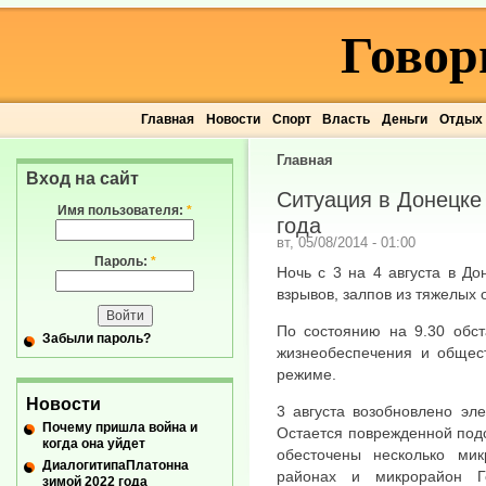
Говор
Главная
Новости
Спорт
Власть
Деньги
Отдых
Главная
Вход на сайт
Ситуация в Донецке 
Имя пользователя:
*
года
вт, 05/08/2014 - 01:00
Пароль:
*
Ночь с 3 на 4 августа в Д
взрывов, залпов из тяжелых 
По состоянию на 9.30 обст
Забыли пароль?
жизнеобеспечения и общес
режиме.
Новости
3 августа возобновлено эл
Почему пришла война и
Остается поврежденной подс
когда она уйдет
обесточены несколько ми
ДиалогитипаПлатонна
районах и микрорайон Г
зимой 2022 года