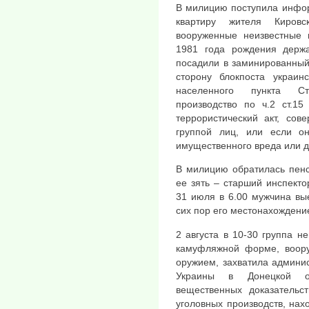
В милицию поступила инфор
квартиру жителя Кировс
вооруженные неизвестные 
1981 года рождения держа
посадили в заминированный
сторону блокпоста украин
населенного пункта Ст
производство по ч.2 ст.15
террористический акт, сов
группой лиц, или если он
имущественного вреда или д
В милицию обратилась пенс
ее зять – старший инспекто
31 июля в 6.00 мужчина выех
сих пор его местонахождени
2 августа в 10-30 группа не
камуфляжной форме, воору
оружием, захватила админи
Украины в Донецкой о
вещественных доказательс
уголовных производств, нах