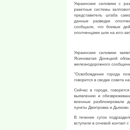
Украинские силовики с ра
ракетные системы залповог
представитель штаба сам
данные разведки ополче
сообщали, что боевые де
ополченцами шли на юго-зап
Украинские силовики заяв
Ясиноватая Донецкой обла
железнодорожного сообщени
"Освобождение города поз
говорится в сводке совета н
Сейчас в городе, говоритс
выявлению и обезвреживани
военные разблокировали д
пункты Дмитровка и Дьяково.
В течение суток подразде
вступили в огневой контакт