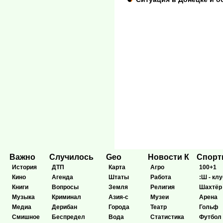
Важно
Случилось
Geo
Новости К
Спор
История
ДТП
Карта
Агро
100+1
Кино
Агенда
Штаты
Работа
:Ш - клу
Книги
Вопросы
Земля
Религия
Шахтёр
Музыка
Криминал
Азия-с
Музеи
Арена
Медиа
Дерибан
Города
Театр
Гольф
Смишное
Беспредел
Вода
Статистика
Футбол