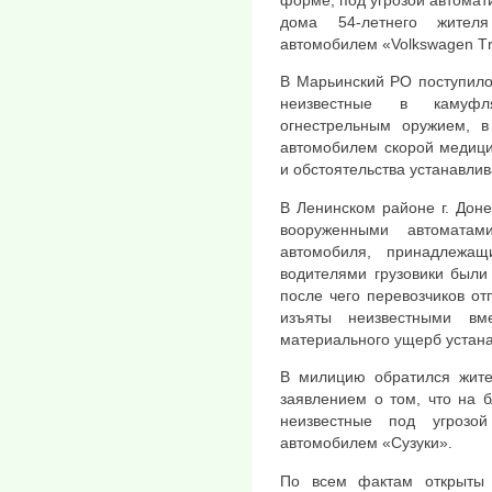
дома 54-летнего жителя
автомобилем «Volkswagen Тra
В Марьинский РО поступило 
неизвестные в камуфл
огнестрельным оружием, в 
автомобилем скорой медици
и обстоятельства устанавли
В Ленинском районе г. Дон
вооруженными автоматам
автомобиля, принадлежа
водителями грузовики были
после чего перевозчиков отп
изъяты неизвестными вм
материального ущерб устана
В милицию обратился жител
заявлением о том, что на б
неизвестные под угрозо
автомобилем «Сузуки».
По всем фактам открыты у