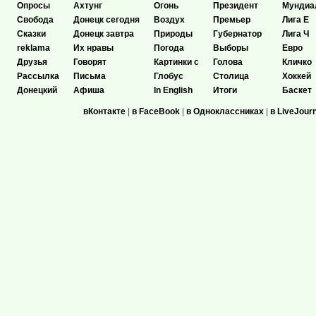
Опросы
Ахтунг
Огонь
Президент
Мундиа
Свобода
Донецк сегодня
Воздух
Премьер
Лига Е
Сказки
Донецк завтра
Природы
Губернатор
Лига Ч
reklama
Их нравы
Погода
Выборы
Евро
Друзья
Говорят
Картинки с
Голова
Кличко
Рассылка
Письма
Глобус
Столица
Хоккей
Донецкий
Афиша
In English
Итоги
Баскет
вКонтакте
|
в FaceBook
|
в Одноклассниках
|
в LiveJour