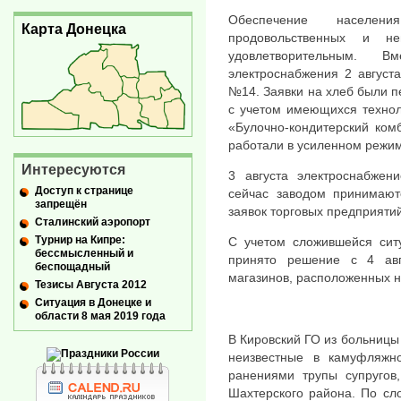
Обеспечение населен
Карта Донецка
продовольственных и не
удовлетворительным. 
электроснабжения 2 август
№14. Заявки на хлеб были 
с учетом имеющихся технол
«Булочно-кондитерский ком
работали в усиленном режи
Интересуются
3 августа электроснабжен
Доступ к странице
сейчас заводом принимаю
запрещён
заявок торговых предприятий
Сталинский аэропорт
Турнир на Кипре:
С учетом сложившейся ситу
бессмысленный и
принято решение с 4 авг
беспощадный
магазинов, расположенных н
Тезисы Августа 2012
Ситуация в Донецке и
области 8 мая 2019 года
В Кировский ГО из больницы 
неизвестные в камуфляжн
ранениями трупы супругов,
Шахтерского района. По сл