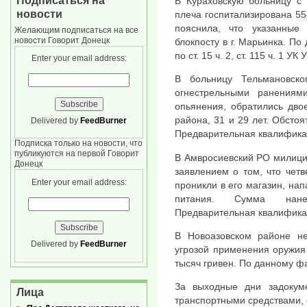
Подписаться на
В Кураховскую больницу с
новости
плеча госпитализирована 55
пояснила, что указанные
Желающим подписаться на все
новости Говорит Донецк
блокпосту в г. Марьинка. П
по ст. 15 ч. 2, ст. 115 ч. 1 УК
Enter your email address:
В больницу Тельмановск
огнестрельными ранениями
опьянения, обратились дво
района, 31 и 29 лет. Обсто
Delivered by
FeedBurner
Предварительная квалификация
Подписка только на новости, что
публикуются на первой Говорит
В Амвросиевский РО милици
Донецк
заявлением о том, что чет
Enter your email address:
проникли в его магазин, на
питания. Сумма нанес
Предварительная квалификаци
В Новоазовском районе н
Delivered by
FeedBurner
угрозой применения оружия
тысяч гривен. По данному ф
За выходные дни задокум
Лица
транспортными средствами, 