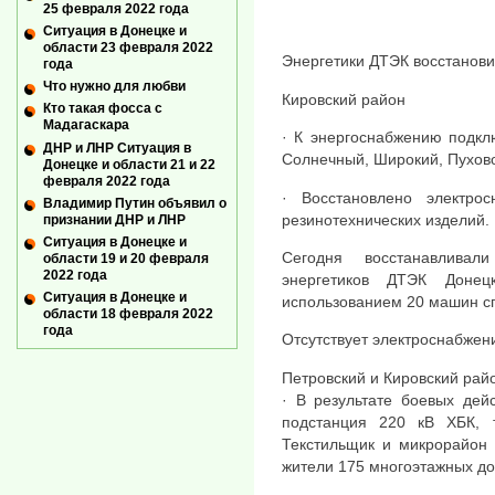
25 февраля 2022 года
Ситуация в Донецке и
области 23 февраля 2022
Энергетики ДТЭК восстанови
года
Что нужно для любви
Кировский район
Кто такая фосса с
Мадагаскара
· К энергоснабжению подк
ДНР и ЛНР Ситуация в
Солнечный, Широкий, Пухово
Донецке и области 21 и 22
февраля 2022 года
· Восстановлено электрос
Владимир Путин объявил о
резинотехнических изделий.
признании ДНР и ЛНР
Ситуация в Донецке и
Сегодня восстанавлива
области 19 и 20 февраля
2022 года
энергетиков ДТЭК Донец
Ситуация в Донецке и
использованием 20 машин с
области 18 февраля 2022
года
Отсутствует электроснабжени
Петровский и Кировский рай
· В результате боевых дей
подстанция 220 кВ ХБК, 
Текстильщик и микрорайон 
жители 175 многоэтажных до