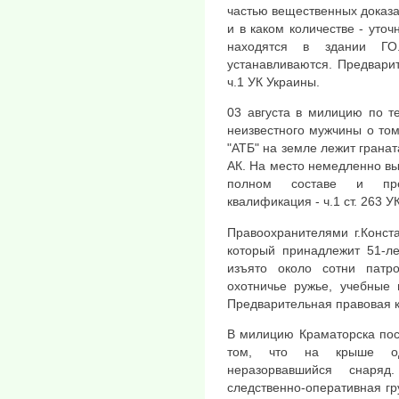
частью вещественных доказат
и в каком количестве - уто
находятся в здании ГО
устанавливаются. Предварит
ч.1 УК Украины.
03 августа в милицию по т
неизвестного мужчины о том,
"АТБ" на земле лежит гранат
АК. На место немедленно вы
полном составе и пре
квалификация - ч.1 ст. 263 У
Правоохранителями г.Конст
который принадлежит 51-л
изъято около сотни патр
охотничье ружье, учебные 
Предварительная правовая кв
В милицию Краматорска пос
том, что на крыше од
неразорвавшийся снаря
следственно-оперативная гру