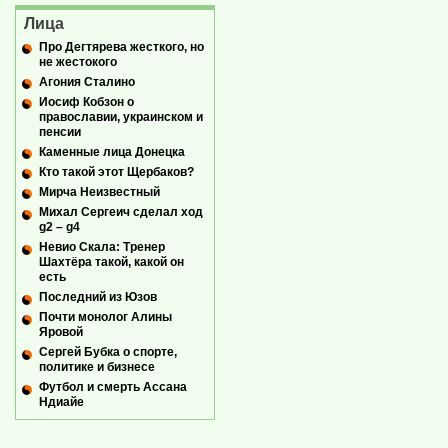
Лица
Про Дегтярева жесткого, но
не жестокого
Агония Сталино
Иосиф Кобзон о
православии, украинском и
пенсии
Каменные лица Донецка
Кто такой этот Щербаков?
Мирча Неизвестный
Михал Сергеич сделал ход
g2 – g4
Невио Скала: Тренер
Шахтёра такой, какой он
есть
Последний из Юзов
Почти монолог Алины
Яровой
Сергей Бубка о спорте,
политике и бизнесе
Футбол и смерть Ассана
Ндиайе