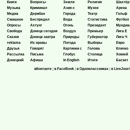
Книги
Вопросы
Земля
Религия
Шахтёр
Музыка
Криминал
Азия-с
Музеи
Арена
Медиа
Дерибан
Города
Театр
Гольф
Смишное
Беспредел
Вода
Статистика
Футбол
Опросы
Ахтунг
Огонь
Президент
Мундиа
Свобода
Донецк сегодня
Воздух
Премьер
Лига Е
Сказки
Донецк завтра
Природы
Губернатор
Лига Ч
reklama
Их нравы
Погода
Выборы
Евро
Друзья
Говорят
Картинки с
Голова
Кличко
Рассылка
Письма
Глобус
Столица
Хоккей
Донецкий
Афиша
In English
Итоги
Баскет
вКонтакте
|
в FaceBook
|
в Одноклассниках
|
в LiveJour