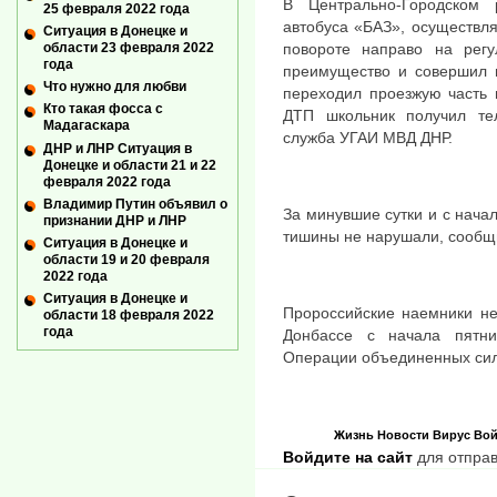
В Центрально-Городском 
25 февраля 2022 года
автобуса «БАЗ», осуществл
Ситуация в Донецке и
повороте направо на регу
области 23 февраля 2022
года
преимущество и совершил н
Что нужно для любви
переходил проезжую часть 
Кто такая фосса с
ДТП школьник получил те
Мадагаскара
служба УГАИ МВД ДНР.
ДНР и ЛНР Ситуация в
Донецке и области 21 и 22
февраля 2022 года
Владимир Путин объявил о
За минувшие сутки и с нача
признании ДНР и ЛНР
тишины не нарушали, сообщ
Ситуация в Донецке и
области 19 и 20 февраля
2022 года
Ситуация в Донецке и
Пророссийские наемники н
области 18 февраля 2022
года
Донбассе с начала пятн
Операции объединенных сил
Жизнь
Новости
Вирус
Вой
Войдите на сайт
для отправ