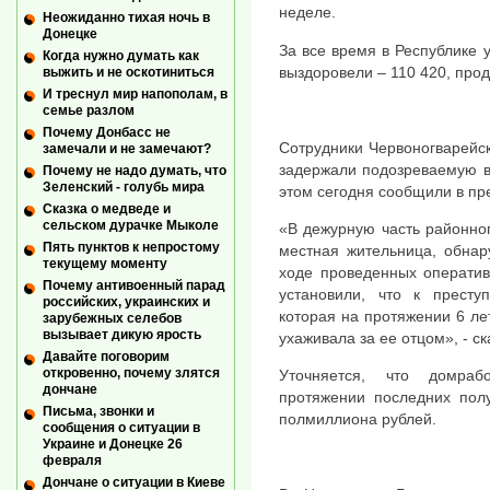
неделе.
Неожиданно тихая ночь в
Донецке
За все время в Республике 
Когда нужно думать как
выздоровели – 110 420, про
выжить и не оскотиниться
И треснул мир напополам, в
семье разлом
Почему Донбасс не
Сотрудники Червоногварейс
замечали и не замечают?
задержали подозреваемую в
Почему не надо думать, что
Зеленский - голубь мира
этом сегодня сообщили в пр
Сказка о медведе и
сельском дурачке Мыколе
«В дежурную часть районно
Пять пунктов к непростому
местная жительница, обнар
текущему моменту
ходе проведенных оператив
Почему антивоенный парад
установили, что к престу
российских, украинских и
которая на протяжении 6 ле
зарубежных селебов
вызывает дикую ярость
ухаживала за ее отцом», - с
Давайте поговорим
откровенно, почему злятся
Уточняется, что домраб
дончане
протяжении последних пол
Письма, звонки и
полмиллиона рублей.
сообщения о ситуации в
Украине и Донецке 26
февраля
Дончане о ситуации в Киеве