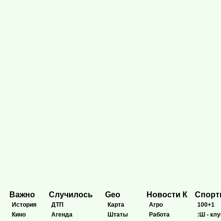
Важно
Случилось
Geo
Новости К
Спор
История
ДТП
Карта
Агро
100+1
Кино
Агенда
Штаты
Работа
:Ш - клу