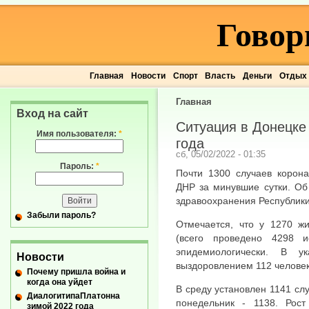
Говор
Главная
Новости
Спорт
Власть
Деньги
Отдых
Главная
Вход на сайт
Ситуация в Донецке
Имя пользователя:
*
года
сб, 05/02/2022 - 01:35
Пароль:
*
Почти 1300 случаев корона
ДНР за минувшие сутки. Об
здравоохранения Республики
Забыли пароль?
Отмечается, что у 1270 жи
(всего проведено 4298 
эпидемиологически. В 
Новости
выздоровлением 112 человек
Почему пришла война и
когда она уйдет
В среду установлен 1141 слу
ДиалогитипаПлатонна
понедельник - 1138. Рос
зимой 2022 года