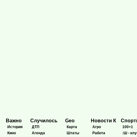
Важно
Случилось
Geo
Новости К
Спор
История
ДТП
Карта
Агро
100+1
Кино
Агенда
Штаты
Работа
:Ш - клу