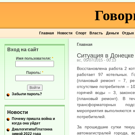
Говор
Главная
Новости
Спорт
Власть
Деньги
Отдых
Главная
Вход на сайт
Ситуация в Донецке 
Имя пользователя:
*
вс, 05/07/2015 - 00:13
Восстановлена работа 2 ко
Пароль:
*
работает 97 котельных. 
(плановый ремонт – 7, ре
отсутствие потребителя – 10
горячей воды – 3, законс
Забыли пароль?
(плановый ремонт). В те
трансформаторных подст
мероприятия выполняются н
Новости
потребителей.
Почему пришла война и
когда она уйдет
За прошедшие сутки теку
ДиалогитипаПлатонна
автомагистралей города, в
зимой 2022 года