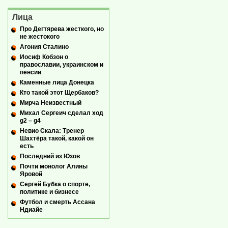
Лица
Про Дегтярева жесткого, но
не жестокого
Агония Сталино
Иосиф Кобзон о
православии, украинском и
пенсии
Каменные лица Донецка
Кто такой этот Щербаков?
Мирча Неизвестный
Михал Сергеич сделал ход
g2 – g4
Невио Скала: Тренер
Шахтёра такой, какой он
есть
Последний из Юзов
Почти монолог Алины
Яровой
Сергей Бубка о спорте,
политике и бизнесе
Футбол и смерть Ассана
Ндиайе