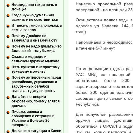
Нанесено продольной раз
Неожиданно тихая ночь в
Донецке
поперечной - на площади 233
Когда нужно думать как
выжить и не оскотиниться
Осуществлен подвоз воды в
И треснул мир напополам, в
адресам ул. Чапаева, 144, 
семье разлом
тонн).
Почему Донбасс не
замечали и не замечают?
Напоминаем о необходимост
Почему не надо думать, что
в течение 5-7 минут.
Зеленский - голубь мира
Сказка о медведе и
сельском дурачке Мыколе
Пять пунктов к непростому
По информации отдела раз
текущему моменту
УАС МВД, за последний 
Почему антивоенный парад
обратилось более 300 
российских, украинских и
зарегистрировано соответс
зарубежных селебов
вызывает дикую ярость
более 200 единиц различн
Давайте поговорим
сообщает центр связей с о
откровенно, почему злятся
Республики.
дончане
Письма, звонки и
Для получения разрешения
сообщения о ситуации в
оружия лицам, достигши
Украине и Донецке 26
февраля
обратиться в ОРСиЛ и пода
Дончане о ситуации в Киеве
3х4 см, копию паспорта и 