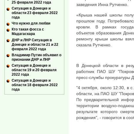
25 февраля 2022 года
заведения Инна Рутченко.
Ситуация в Донецке и
области 23 февраля 2022
«Крыша нашей школы получ
года
прошлом году. Потребовалс
Что нужно для любви
кровли. В рамках госуда
Кто такая фосса с
объектов образования Доне
Мадагаскара
ремонту крыши школы взял
ДНР и ЛНР Ситуация в
Донецке и области 21 и 22
сказала Рутченко.
февраля 2022 года
Владимир Путин объявил о
признании ДНР и ЛНР
В Донецкой области в рез
Ситуация в Донецке и
области 19 и 20 февраля
работник ПАО ШУ "Покровс
2022 года
пресс-службы прокуратуры Д
Ситуация в Донецке и
области 18 февраля 2022
"4 октября, около 12:30, в 
года
области, на ПАО ШУ "Покров
По предварительной инфор
территории воздухо-подающ
результате которого смерт
рождения", - говорится в со