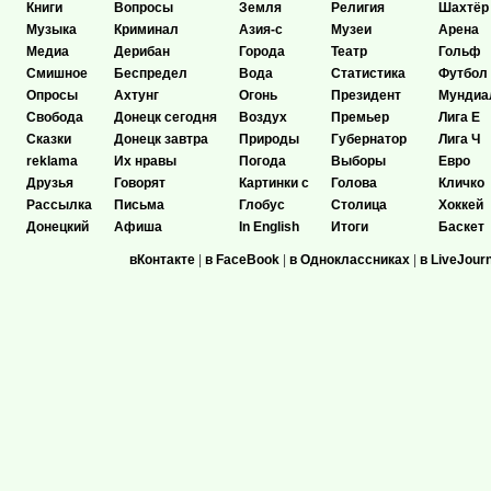
Книги
Вопросы
Земля
Религия
Шахтёр
Музыка
Криминал
Азия-с
Музеи
Арена
Медиа
Дерибан
Города
Театр
Гольф
Смишное
Беспредел
Вода
Статистика
Футбол
Опросы
Ахтунг
Огонь
Президент
Мундиа
Свобода
Донецк сегодня
Воздух
Премьер
Лига Е
Сказки
Донецк завтра
Природы
Губернатор
Лига Ч
reklama
Их нравы
Погода
Выборы
Евро
Друзья
Говорят
Картинки с
Голова
Кличко
Рассылка
Письма
Глобус
Столица
Хоккей
Донецкий
Афиша
In English
Итоги
Баскет
вКонтакте
|
в FaceBook
|
в Одноклассниках
|
в LiveJour