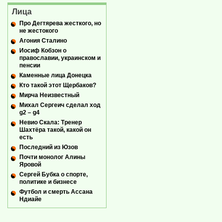
Лица
Про Дегтярева жесткого, но
не жестокого
Агония Сталино
Иосиф Кобзон о
православии, украинском и
пенсии
Каменные лица Донецка
Кто такой этот Щербаков?
Мирча Неизвестный
Михал Сергеич сделал ход
g2 – g4
Невио Скала: Тренер
Шахтёра такой, какой он
есть
Последний из Юзов
Почти монолог Алины
Яровой
Сергей Бубка о спорте,
политике и бизнесе
Футбол и смерть Ассана
Ндиайе