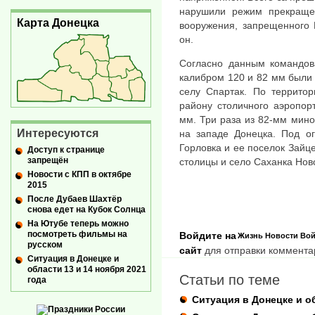
нарушили режим прекраще
Карта Донецка
вооружения, запрещенного 
он.
Согласно данным командов
калибром 120 и 82 мм были
селу Спартак. По террито
району столичного аэропор
мм. Три раза из 82-мм мин
Интересуются
на западе Донецка. Под ог
Горловка и ее поселок Зайце
Доступ к странице
запрещён
столицы и село Саханка Нов
Новости с КПП в октябре
2015
После Дубаев Шахтёр
снова едет на Кубок Солнца
На Ютубе теперь можно
посмотреть фильмы на
Войдите на
Жизнь
Новости
Вой
русском
сайт
для отправки коммента
Ситуация в Донецке и
области 13 и 14 ноября 2021
Статьи по теме
года
Ситуация в Донецке и о