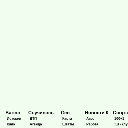
Важно
Случилось
Geo
Новости К
Спор
История
ДТП
Карта
Агро
100+1
Кино
Агенда
Штаты
Работа
:Ш - клу