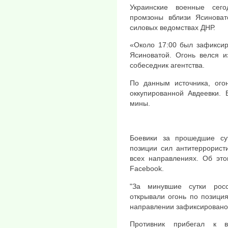
Украинские военные сег
промзоны вблизи Ясинова
силовых ведомствах ДНР.
«Около 17:00 был зафиксир
Ясиноватой. Огонь велся 
собеседник агентства.
По данным источника, ого
оккупированной Авдеевки.
мины.
Боевики за прошедшие сут
позиции сил антитеррорист
всех направлениях. Об эт
Facebook.
"За минувшие сутки росс
открывали огонь по позици
направлении зафиксировано
Противник прибегал к 