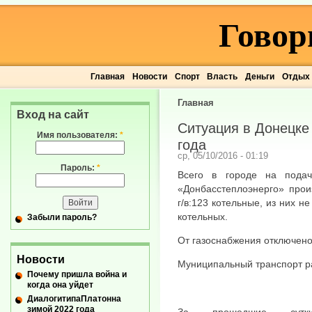
Говор
Главная
Новости
Спорт
Власть
Деньги
Отдых
Главная
Вход на сайт
Ситуация в Донецке 
Имя пользователя:
*
года
ср, 05/10/2016 - 01:19
Пароль:
*
Всего в городе на пода
«Донбасстеплоэнерго» прои
г/в:123 котельные, из них н
котельных.
Забыли пароль?
От газоснабжения отключено
Новости
Муниципальный транспорт р
Почему пришла война и
когда она уйдет
ДиалогитипаПлатонна
зимой 2022 года