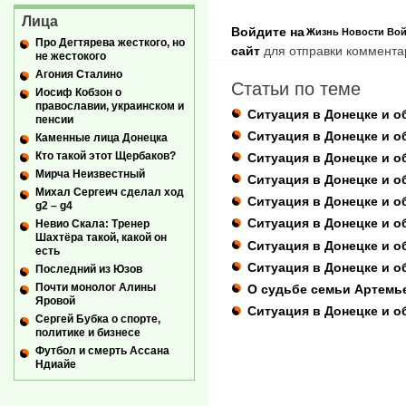
Лица
Войдите на
Жизнь
Новости
Вой
Про Дегтярева жесткого, но
сайт
для отправки коммента
не жестокого
Агония Сталино
Статьи по теме
Иосиф Кобзон о
православии, украинском и
Ситуация в Донецке и о
пенсии
Ситуация в Донецке и о
Каменные лица Донецка
Кто такой этот Щербаков?
Ситуация в Донецке и о
Мирча Неизвестный
Ситуация в Донецке и о
Михал Сергеич сделал ход
Ситуация в Донецке и об
g2 – g4
Ситуация в Донецке и о
Невио Скала: Тренер
Шахтёра такой, какой он
Ситуация в Донецке и об
есть
Ситуация в Донецке и о
Последний из Юзов
Почти монолог Алины
О судьбе семьи Артемь
Яровой
Ситуация в Донецке и об
Сергей Бубка о спорте,
политике и бизнесе
Футбол и смерть Ассана
Ндиайе