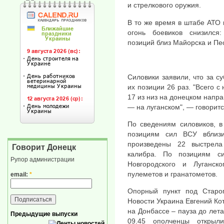
и стрелкового оружия.
В то же время в штабе АТО 
огонь боевиков снизился
позиций близ Майорска и Пе
Силовики заявили, что за с
их позиции 26 раз. "Всего с
17 из низ на донецком напр
— на луганском", — говорит
По сведениям силовиков, в
позициям сил ВСУ вблиз
произведены 22 выстрела
Говорит Донецк
калибра. По позициям си
Рупор администрации
Новгородского и Луганск
пулеметов и гранатометов.
email:
*
Опорный пункт под Старо
Новости Украина Евгений Ко
на Донбассе – пауза до лета
Предыдущие выпуски
09.45 ополченцы открыл