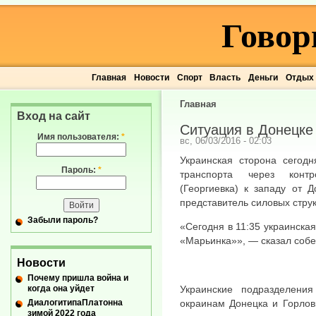
Говор
Главная
Новости
Спорт
Власть
Деньги
Отдых
Главная
Вход на сайт
Ситуация в Донецке 
Имя пользователя:
*
вс, 06/03/2016 - 02:03
Украинская сторона сегодн
Пароль:
*
транспорта через контр
(Георгиевка) к западу от 
представитель силовых струк
Забыли пароль?
«Сегодня в 11:35 украинска
«Марьинка»», — сказал собе
Новости
Почему пришла война и
когда она уйдет
Украинские подразделени
ДиалогитипаПлатонна
окраинам Донецка и Горлов
зимой 2022 года