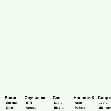
Важно
Случилось
Geo
Новости К
Спор
История
ДТП
Карта
Агро
100+1
Кино
Агенда
Штаты
Работа
:Ш - клу