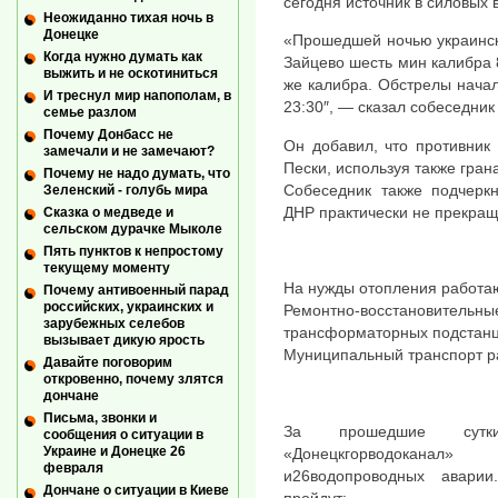
сегодня источник в силовых 
Неожиданно тихая ночь в
Донецке
«Прошедшей ночью украинск
Когда нужно думать как
Зайцево шесть мин калибра 
выжить и не оскотиниться
же калибра. Обстрелы начал
И треснул мир напополам, в
23:30″, — сказал собеседник 
семье разлом
Почему Донбасс не
Он добавил, что противник
замечали и не замечают?
Пески, используя также гран
Почему не надо думать, что
Собеседник также подчеркн
Зеленский - голубь мира
ДНР практически не прекра
Сказка о медведе и
сельском дурачке Мыколе
Пять пунктов к непростому
текущему моменту
На нужды отопления работаю
Почему антивоенный парад
российских, украинских и
Ремонтно-восстанов
зарубежных селебов
трансформаторных подстанц
вызывает дикую ярость
Муниципальный транспорт р
Давайте поговорим
откровенно, почему злятся
дончане
Письма, звонки и
За прошедшие сутк
сообщения о ситуации в
Украине и Донецке 26
«Донецкгорводоканал
февраля
и26водопроводных аварии
Дончане о ситуации в Киеве