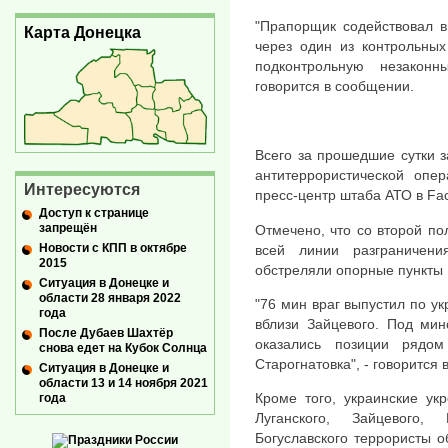
"Прапорщик содействовал в
Карта Донецка
через один из контрольных
подконтрольную незакон
говорится в сообщении.
Всего за прошедшие сутки 
антитеррористической опе
Интересуются
пресс-центр штаба АТО в Fa
Доступ к странице
запрещён
Отмечено, что со второй по
Новости с КПП в октябре
всей линии разграничен
2015
обстреляли опорные пункты
Ситуация в Донецке и
области 28 января 2022
"76 мин враг выпустил по у
года
вблизи Зайцевого. Под мин
После Дубаев Шахтёр
оказались позиции рядо
снова едет на Кубок Солнца
Старогнатовка", - говорится
Ситуация в Донецке и
области 13 и 14 ноября 2021
Кроме того, украинские ук
года
Луганского, Зайцевого,
Богуславского террористы о