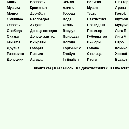
Книги
Вопросы
Земля
Религия
Шахтёр
Музыка
Криминал
Азия-с
Музеи
Арена
Медиа
Дерибан
Города
Театр
Гольф
Смишное
Беспредел
Вода
Статистика
Футбол
Опросы
Ахтунг
Огонь
Президент
Мундиа
Свобода
Донецк сегодня
Воздух
Премьер
Лига Е
Сказки
Донецк завтра
Природы
Губернатор
Лига Ч
reklama
Их нравы
Погода
Выборы
Евро
Друзья
Говорят
Картинки с
Голова
Кличко
Рассылка
Письма
Глобус
Столица
Хоккей
Донецкий
Афиша
In English
Итоги
Баскет
вКонтакте
|
в FaceBook
|
в Одноклассниках
|
в LiveJour