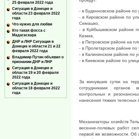
пройдут:
25 февраля 2022 года
Ситуация в Донецке и
- в Буденновском районе по
области 23 февраля 2022
- в Кировском районе по ул
года
Семашко,
Что нужно для любви
- в Куйбышевском районе п
Кто такая фосса с
Мадагаскара
Казака,
ДНР и ЛНР Ситуация в
- в Петровском районе на п
Донецке и области 21 и 22
- в Пролетарском районе по
февраля 2022 года
- в Калининском районе по у
Владимир Путин объявил о
- в Киевском районе по улиц
признании ДНР и ЛНР
Ситуация в Донецке и
области 19 и 20 февраля
2022 года
За минувшие сутки на тер
Ситуация в Донецке и
сотрудниками органов в
области 18 февраля 2022
года
контрольных и резонансны
нанесения тяжких телесных п
Механизаторы хозяйств Тел
весенне-полевых работ сел
первой же возможности. Об