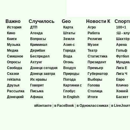
Важно
Случилось
Geo
Новости К
Спор
История
ДТП
Карта
Агро
100+1
Кино
Агенда
Штаты
Работа
:Ш - клу
Книги
Вопросы
Земля
Религия
Шахтёр
Музыка
Криминал
Азия-с
Музеи
Арена
Медиа
Дерибан
Города
Театр
Гольф
Смишное
Беспредел
Вода
Статистика
Футбол
Опросы
Ахтунг
Огонь
Президент
Мундиа
Свобода
Донецк сегодня
Воздух
Премьер
Лига Е
Сказки
Донецк завтра
Природы
Губернатор
Лига Ч
reklama
Их нравы
Погода
Выборы
Евро
Друзья
Говорят
Картинки с
Голова
Кличко
Рассылка
Письма
Глобус
Столица
Хоккей
Донецкий
Афиша
In English
Итоги
Баскет
вКонтакте
|
в FaceBook
|
в Одноклассниках
|
в LiveJour