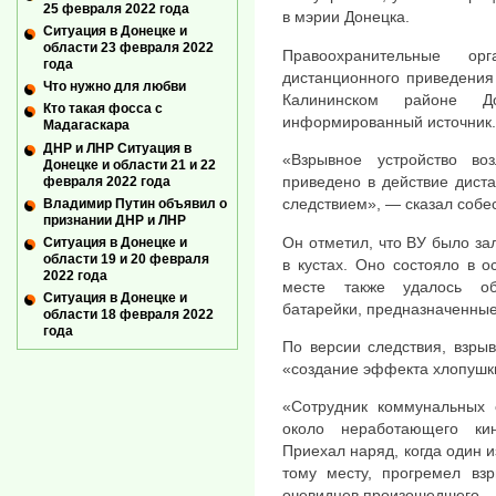
25 февраля 2022 года
в мэрии Донецка.
Ситуация в Донецке и
области 23 февраля 2022
Правоохранительные о
года
дистанционного приведения 
Что нужно для любви
Калининском районе 
Кто такая фосса с
информированный источник.
Мадагаскара
ДНР и ЛНР Ситуация в
«Взрывное устройство во
Донецке и области 21 и 22
приведено в действие дист
февраля 2022 года
следствием», — сказал собес
Владимир Путин объявил о
признании ДНР и ЛНР
Он отметил, что ВУ было за
Ситуация в Донецке и
области 19 и 20 февраля
в кустах. Оно состояло в 
2022 года
месте также удалось о
Ситуация в Донецке и
батарейки, предназначенные
области 18 февраля 2022
года
По версии следствия, взры
«создание эффекта хлопушки
«Сотрудник коммунальных 
около неработающего ки
Приехал наряд, когда один и
тому месту, прогремел вз
очевидцев произошедшего.