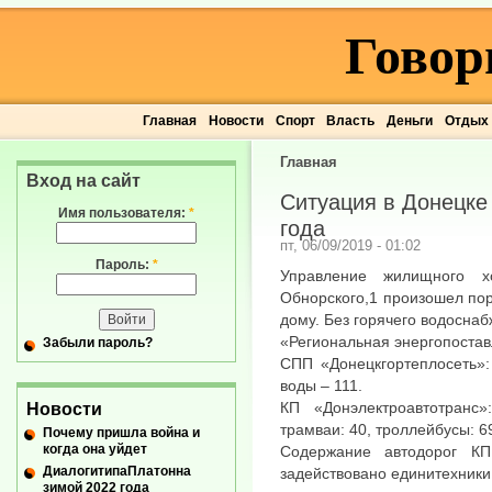
Говор
Главная
Новости
Спорт
Власть
Деньги
Отдых
Главная
Вход на сайт
Ситуация в Донецке 
Имя пользователя:
*
года
пт, 06/09/2019 - 01:02
Пароль:
*
Управление жилищного х
Обнорского,1 произошел пор
дому. Без горячего водоснаб
«Региональная энергопостав
Забыли пароль?
СПП «Донецкгортеплосеть»:
воды – 111.
КП «Донэлектроавтотранс
Новости
трамваи: 40, троллейбусы: 69
Почему пришла война и
когда она уйдет
Содержание автодорог К
ДиалогитипаПлатонна
задействовано единитехники:
зимой 2022 года