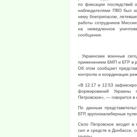
по фиксации последствий о
наблюдателями ПВО был з
нему боеприпасом, летевший
работы сотрудников Мисси
на немедленное уничтож
сообщении.
. Украинские военные сег
применением БМП и БТР в ра
Об этом сообщает представ
контролю и координации ре
«В 12:17 и 12:53 зафиксир
формирований Украины п
Петровское», — говорится в
По данным представительс
БТР, крупнокалиберные пуле
Село Петровское входит в 
сил и средств в Донбассе,
группы.