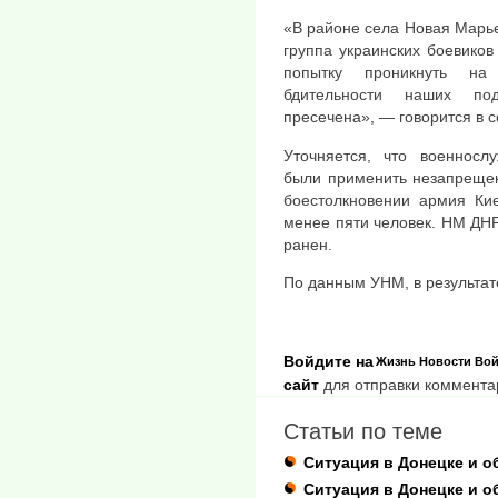
«В районе села Новая Марь
группа украинских боевико
попытку проникнуть на 
бдительности наших по
пресечена», — говорится в 
Уточняется, что военнос
были применить незапреще
боестолкновении армия Ки
менее пяти человек. НМ ДНР
ранен.
По данным УНМ, в результат
Войдите на
Жизнь
Новости
Вой
сайт
для отправки коммента
Статьи по теме
Ситуация в Донецке и о
Ситуация в Донецке и о