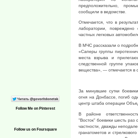
предположительно, пром
сообщили в ведомстве.
Отмечается, что в результ
лаборатории, повреждено 
частных легковых автомобил
В МЧС рассказали о подробн
«Саперы группы пиротехнич
места взрыва и прилегаю
следственной группе упако
вещества», — отмечается в 
За минувшие сутки боевик
огня на Донбассе, погиб од
центр штаба операции Объе
Follow Me on Pinterest
В районе ответственности
"Восток" боевики шесть раз
частности, дважды неподале
Follow us on Foursquare
гранатометов и стрелкового