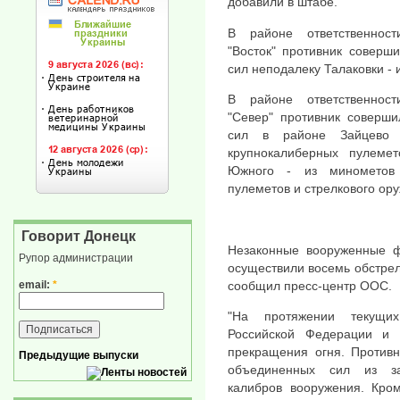
добавили в штабе.
В районе ответственности
"Восток" противник соверш
сил неподалеку Талаковки - 
В районе ответственности
"Север" противник соверш
сил в районе Зайцево
крупнокалиберных пулемет
Южного - из минометов 
пулеметов и стрелкового ору
Говорит Донецк
Незаконные вооруженные ф
Рупор администрации
осуществили восемь обстре
email:
*
сообщил пресс-центр ООС.
"На протяжении текущи
Российской Федерации и
прекращения огня. Противн
Предыдущие выпуски
объединенных сил из з
калибров вооружения. Кром