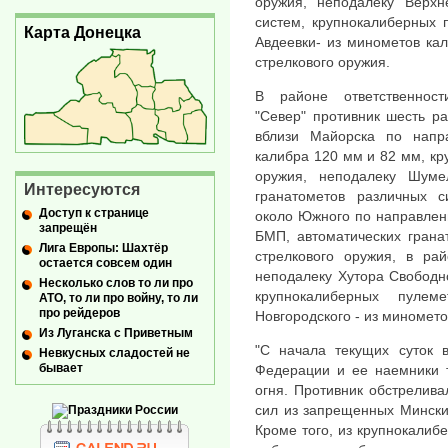
оружия, неподалеку Верхн
систем, крупнокалиберных 
Карта Донецка
Авдеевки- из минометов ка
стрелкового оружия.
В районе ответственности
"Север" противник шесть р
вблизи Майорска по напр
калибра 120 мм и 82 мм, кр
оружия, неподалеку Шум
Интересуются
гранатометов различных с
Доступ к странице
около Южного по направлен
запрещён
БМП, автоматических грана
Лига Европы: Шахтёр
стрелкового оружия, в рай
остается совсем один
неподалеку Хутора Свободно
Несколько слов то ли про
крупнокалиберных пулем
АТО, то ли про войну, то ли
про рейдеров
Новгородского - из миномето
Из Луганска с Приветным
"С начала текущих суток 
Невкусных сладостей не
бывает
Федерации и ее наемники 
огня. Противник обстрелив
сил из запрещенных Мински
Кроме того, из крупнокалибе