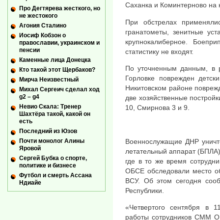
Саханка и Коминтерново на 
Про Дегтярева жесткого, но
не жестокого
При обстрелах применял
Агония Сталино
гранатометы, зенитные уст
Иосиф Кобзон о
крупнокалиберное. Боеп
православии, украинском и
пенсии
статистику не входят.
Каменные лица Донецка
По уточненным данным, в р
Кто такой этот Щербаков?
Горловке поврежден детски
Мирча Неизвестный
Никитовском районе повреж
Михал Сергеич сделал ход
g2 – g4
две хозяйственные постройк
Невио Скала: Тренер
10, Смирнова 3 и 9.
Шахтёра такой, какой он
есть
Последний из Юзов
Военнослужащие ДНР уничт
Почти монолог Алины
Яровой
летательный аппарат (БПЛА)
Сергей Бубка о спорте,
где в то же время сотрудн
политике и бизнесе
ОБСЕ обследовали место об
Футбол и смерть Ассана
ВСУ. Об этом сегодня соо
Ндиайе
Республики.
«Четвертого сентября в 1
работы сотрудников СММ О