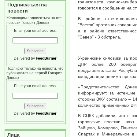
гранатомета, крупнокалибер
Подписаться на
говорится в сообщении на с
новости
Желающим подписаться на все
В районе ответственности
новости Говорит Донецк
"Восток" противник соверши
а в районе ответственност
Enter your email address:
"Север" - 3 обстрела.
Украинские силовики за пр
Delivered by
FeedBurner
ДНР более 200 боеприп
Подписка только на новости, что
представительстве Республ
публикуются на первой Говорит
координации режима прекра
Донецк
Enter your email address:
«Представительство Дон
информирует: за истекшие
стороны ВФУ составило – 14
количество примененных ВФ
Delivered by
FeedBurner
В СЦКК добавили, что в зо
горловские поселки шахт
Зайцево, Комарово, Пантел
Спартак и Минеральное в п
Лица