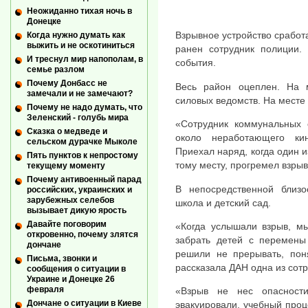
Неожиданно тихая ночь в
Донецке
Взрывное устройство сработ
Когда нужно думать как
выжить и не оскотиниться
ранен сотрудник полиции.
И треснул мир напополам, в
события.
семье разлом
Почему Донбасс не
Весь район оцеплен. На 
замечали и не замечают?
силовых ведомств. На месте
Почему не надо думать, что
Зеленский - голубь мира
«Сотрудник коммунальных 
Сказка о медведе и
около неработающего ки
сельском дурачке Мыколе
Приехал наряд, когда один и
Пять пунктов к непростому
тому месту, прогремел взрыв
текущему моменту
Почему антивоенный парад
В непосредственной близо
российских, украинских и
зарубежных селебов
школа и детский сад.
вызывает дикую ярость
Давайте поговорим
«Когда услышали взрыв, м
откровенно, почему злятся
забрать детей с перемены
дончане
решили не прерывать, пон
Письма, звонки и
рассказала ДАН одна из сот
сообщения о ситуации в
Украине и Донецке 26
февраля
«Взрыв не нес опасност
Дончане о ситуации в Киеве
эвакуировали, учебный про