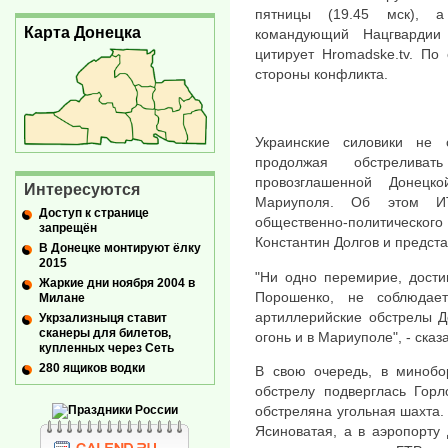
пятницы (19.45 мск), а
Карта Донецка
командующий Нацгвардии
цитирует Hromadske.tv. По
стороны конфликта.
Украинские силовики не
продолжая обстрелива
провозглашенной Донецк
Интересуются
Мариуполя. Об этом ИТ
Доступ к странице
общественно-политического
запрещён
Константин Долгов и предст
В Донецке монтируют ёлку
2015
"Ни одно перемирие, дости
Жаркие дни ноября 2004 в
Порошенко, не соблюдает
Милане
артиллерийские обстрелы Д
Укрзализныця ставит
сканеры для билетов,
огонь и в Мариуполе", - сказ
купленных через Сеть
280 ящиков водки
В свою очередь, в миноб
обстрелу подверглась Горл
обстреляна угольная шахта.
Ясиноватая, а в аэропорту