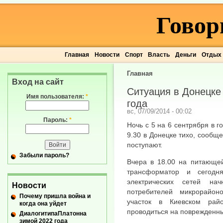
Говор
Главная
Новости
Спорт
Власть
Деньги
Отдых
Главная
Вход на сайт
Ситуация в Донецке 
Имя пользователя:
*
года
вс, 07/09/2014 - 00:02
Пароль:
*
Ночь с 5 на 6 сентрября в 
9.30 в Донецке тихо, сообще
поступают.
Забыли пароль?
Вчера в 18.00 на питающей
трансформатор и сегодн
электрических сетей нач
Новости
потребителей микрорайон
Почему пришла война и
участок в Киевском рай
когда она уйдет
проводиться на поврежденных
ДиалогитипаПлатонна
зимой 2022 года