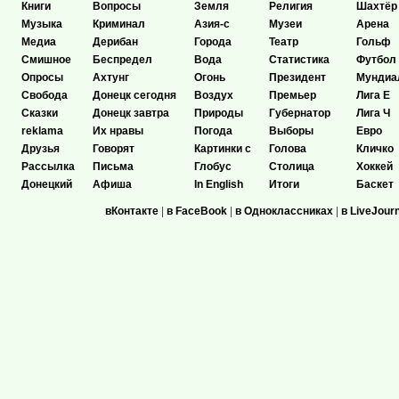
Книги
Вопросы
Земля
Религия
Шахтёр
Музыка
Криминал
Азия-с
Музеи
Арена
Медиа
Дерибан
Города
Театр
Гольф
Смишное
Беспредел
Вода
Статистика
Футбол
Опросы
Ахтунг
Огонь
Президент
Мундиа
Свобода
Донецк сегодня
Воздух
Премьер
Лига Е
Сказки
Донецк завтра
Природы
Губернатор
Лига Ч
reklama
Их нравы
Погода
Выборы
Евро
Друзья
Говорят
Картинки с
Голова
Кличко
Рассылка
Письма
Глобус
Столица
Хоккей
Донецкий
Афиша
In English
Итоги
Баскет
вКонтакте
|
в FaceBook
|
в Одноклассниках
|
в LiveJour