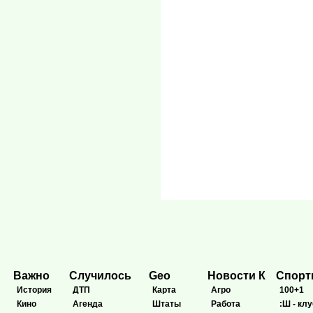
Важно
Случилось
Geo
Новости К
Спор
История
ДТП
Карта
Агро
100+1
Кино
Агенда
Штаты
Работа
:Ш - клу