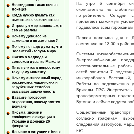
На утро 6 сентября си
Неожиданно тихая ночь в
окончательно не стабилиз
Донецке
потребителей. Сегодня с
Когда нужно думать как
выжить и не оскотиниться
прилагают максимум усилий
И треснул мир напополам, в
подавалась всем горожанам
семье разлом
Почему Донбасс не
Первая половина дня в Д
замечали и не замечают?
состоянию на 13.00 в района
Почему не надо думать, что
Зеленский - голубь мира
Системы жизнеобеспечени
Сказка о медведе и
Энергоснабжающие предп
сельском дурачке Мыколе
восстановительные работы
Пять пунктов к непростому
сетей запитали 7 подстанц
текущему моменту
микрорайонов Восточный, 
Почему антивоенный парад
российских, украинских и
Работы по подключению у
зарубежных селебов
Бригады ПЭС Энергоуголь 
вызывает дикую ярость
трансформаторных подста
Давайте поговорим
Бутовка и сейчас ведутся ра
откровенно, почему злятся
дончане
Общественный транспорт 
Письма, звонки и
сообщения о ситуации в
согласно графикам "вых
Украине и Донецке 26
следования автобусов, марш
февраля
нет.
Дончане о ситуации в Киеве