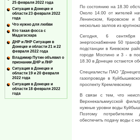
25 февраля 2022 года
По состоянию на 18.30 обст
Ситуация в Донецке и
Около 14.00 от жителей на
области 23 февраля 2022
года
Ленинском, Кировском и
Что нужно для любви
несколько залпов из крупнок
Кто такая фосса с
Мадагаскара
Сегодня, 6 сентября 
ДНР и ЛНР Ситуация в
энергоснабжение 50 трансф
Донецке и области 21 и 22
подстанции в Киевском райо
февраля 2022 года
городе Моспино и 3 - в по
Владимир Путин объявил о
18.30 в Донецке остаются о
признании ДНР и ЛНР
Ситуация в Донецке и
Специалисты ПАО "Донецкго
области 19 и 20 февраля
2022 года
газопроводе в Куйбышевск
Ситуация в Донецке и
проспекту Кремлевскому.
области 18 февраля 2022
года
В связи с тем, что неисп
Верхнекальмиусской фильт
нужные уровни воды Куйбыш
Поэтому потребителям д
обеспечить подачу воды с н