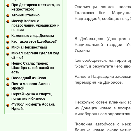
Про Дегтярева жесткого, но
Ополченцы заняли насел
не жестокого
Талаковка близ Мариупо
Агония Сталино
Нацгвардией, сообщает в су
Иосиф Кобзон о
православии, украинском и
пенсии
Каменные лица Донецка
В Дебальцево (Донецкая 
Кто такой этот Щербаков?
Национальной гвардии Ук
Мирча Неизвестный
Украина.
Михал Сергеич сделал ход
g2 – g4
Как сообщается, на террит
Невио Скала: Тренер
"Урал", в результате чего д
Шахтёра такой, какой он
есть
Ранее в Нацгвардии зафикс
Последний из Юзов
перемирия на Донбассе.
Почти монолог Алины
Яровой
Сергей Бубка о спорте,
политике и бизнесе
Несколько сотен пленных в
Футбол и смерть Ассана
из Донецка ночью в воскр
Ндиайе
минобороны самопровозглаш
"Колонна автобусов с нес
Донецка ночью, около четыр