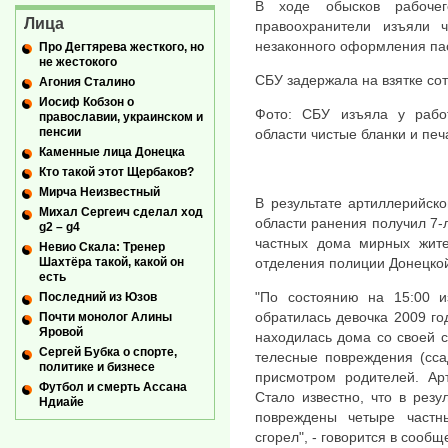
В ходе обысков рабоче
Лица
правоохранители изъяли 
незаконного оформления па
Про Дегтярева жесткого, но
не жестокого
СБУ задержала на взятке со
Агония Сталино
Иосиф Кобзон о
Фото: СБУ изъяла у рабо
православии, украинском и
пенсии
области чистые бланки и печ
Каменные лица Донецка
Кто такой этот Щербаков?
Мирча Неизвестный
В результате артиллерийск
Михал Сергеич сделал ход
области ранения получил 7-
g2 – g4
частных дома мирных жите
Невио Скала: Тренер
отделения полиции Донецкой
Шахтёра такой, какой он
есть
"По состоянию на 15:00 и
Последний из Юзов
обратилась девочка 2009 го
Почти монолог Алины
Яровой
находилась дома со своей 
Сергей Бубка о спорте,
телесные повреждения (сса
политике и бизнесе
присмотром родителей. Арт
Футбол и смерть Ассана
Стало известно, что в рез
Ндиайе
повреждены четыре частн
сгорел", - говорится в сообщ