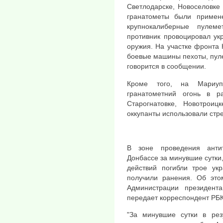
Светлодарске, Новоселовке
гранатометы были примен
крупнокалиберные пулем
противник провоцировал ук
оружия. На участке фронта 
боевые машины пехоты, пуле
говорится в сообщении.
Кроме того, на Мариуп
гранатометний огонь в р
Старогнатовке, Новотрои
оккупанты использовали стр
В зоне проведения анти
Донбассе за минувшие сутки,
действий погибли трое ук
получили ранения. Об эт
Администрации президен
передает корреспондент РБК
"За минувшие сутки в рез