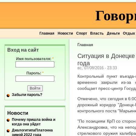
Говор
Главная
Новости
Спорт
Власть
Деньги
Отдых
Главная
Вход на сайт
Ситуация в Донецке 
Имя пользователя:
*
года
вс, 07/08/2016 - 23:33
Пароль:
*
Контрольный пункт въезда-
временно закрыли из-за 
сообщает пресс-центр Госуд
Забыли пароль?
Отмечено, что сегодня в 6:0
дорожный коридор "Донецк-
контрольного поста "Марьинк
Новости
Почему пришла война и
"По позициям КрП со сторон
когда она уйдет
Александровка, что на непо
ДиалогитипаПлатонна
стрелкового оружия калибра
зимой 2022 года