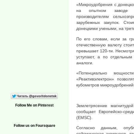
«Микроудобрения с донецко
на опытном заводе НИ
производителям сельхозпр
зарубежных закупок. Стои
донецкими учеными, на трет
По его словам, если за гр
отечественную валюту стоит
превышает 120-ти. Несмотря
уступают, а по отдельным
аналоги.
«Потенциально мощност
«Реактивэлектрон» позвол
кубометров микроудобрений»
Землетрясение магнитудо
Follow Me on Pinterest
сообщает Европейско-сред
(EMSC).
Follow us on Foursquare
Согласно данным, опуб
сейсмическая активность з