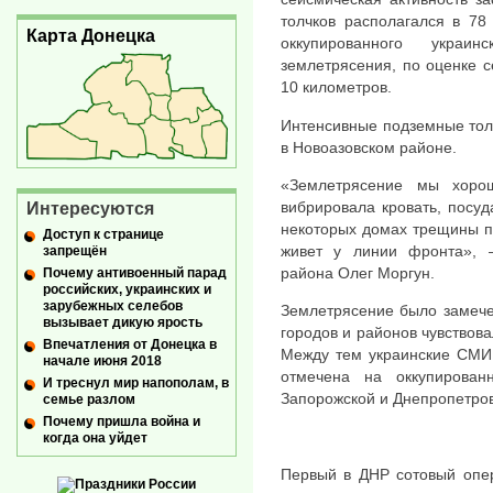
толчков располагался в 78
Карта Донецка
оккупированного украи
землетрясения, по оценке с
10 километров.
Интенсивные подземные толч
в Новоазовском районе.
«Землетрясение мы хоро
вибрировала кровать, посуд
Интересуются
некоторых домах трещины по
Доступ к странице
живет у линии фронта», 
запрещён
района Олег Моргун.
Почему антивоенный парад
российских, украинских и
зарубежных селебов
Землетрясение было замечен
вызывает дикую ярость
городов и районов чувствова
Впечатления от Донецка в
Между тем украинские СМИ 
начале июня 2018
отмечена на оккупирован
И треснул мир напополам, в
Запорожской и Днепропетров
семье разлом
Почему пришла война и
когда она уйдет
Первый в ДНР сотовый опер