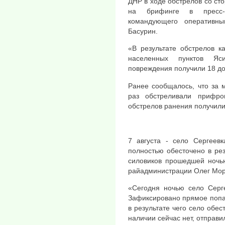
ДНР в ходе обстрелов со ст
на брифинге в пресс-
командующего оперативн
Басурин.
«В результате обстрелов к
населенных пунктов Яс
повреждения получили 18 до
Ранее сообщалось, что за 
раз обстреливали прифро
обстрелов ранения получили
7 августа - село Сергеев
полностью обесточено в рез
силовиков прошедшей ночь
райадминистрации Олег Мор
«Сегодня ночью село Серг
Зафиксировано прямое попа
в результате чего село обе
наличии сейчас нет, отправи