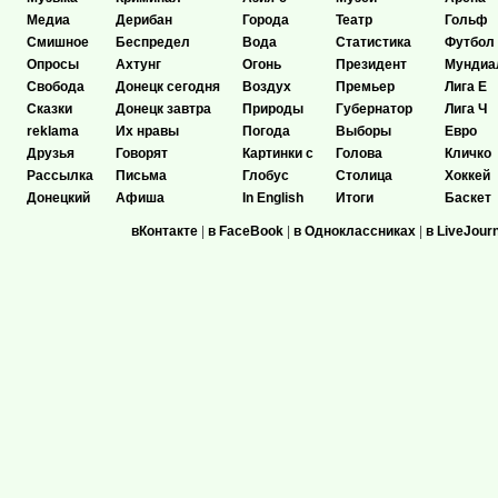
Медиа
Дерибан
Города
Театр
Гольф
Смишное
Беспредел
Вода
Статистика
Футбол
Опросы
Ахтунг
Огонь
Президент
Мундиа
Свобода
Донецк сегодня
Воздух
Премьер
Лига Е
Сказки
Донецк завтра
Природы
Губернатор
Лига Ч
reklama
Их нравы
Погода
Выборы
Евро
Друзья
Говорят
Картинки с
Голова
Кличко
Рассылка
Письма
Глобус
Столица
Хоккей
Донецкий
Афиша
In English
Итоги
Баскет
вКонтакте
|
в FaceBook
|
в Одноклассниках
|
в LiveJour