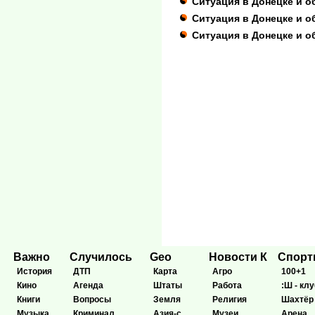
Ситуация в Донецке и о
Ситуация в Донецке и о
Ситуация в Донецке и о
Важно
Случилось
Geo
Новости К
Спор
История
ДТП
Карта
Агро
100+1
Кино
Агенда
Штаты
Работа
:Ш - клу
Книги
Вопросы
Земля
Религия
Шахтёр
Музыка
Криминал
Азия-с
Музеи
Арена