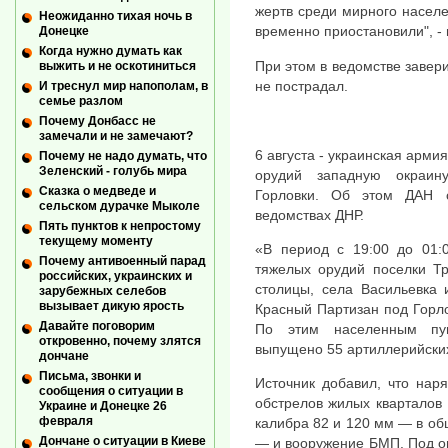
жертв среди мирного населе
Неожиданно тихая ночь в
временно приостановили", - 
Донецке
Когда нужно думать как
При этом в ведомстве завери
выжить и не оскотиниться
не пострадал.
И треснул мир напополам, в
семье разлом
Почему Донбасс не
замечали и не замечают?
6 августа - украинская арми
Почему не надо думать, что
Зеленский - голубь мира
орудий западную окраин
Сказка о медведе и
Горловки. Об этом ДАН 
сельском дурачке Мыколе
ведомствах ДНР.
Пять пунктов к непростому
текущему моменту
«В период с 19:00 до 01:0
Почему антивоенный парад
тяжелых орудий поселки Тр
российских, украинских и
столицы, села Васильевка 
зарубежных селебов
вызывает дикую ярость
Красный Партизан под Горло
Давайте поговорим
По этим населенным пун
откровенно, почему злятся
выпущено 55 артиллерийских
дончане
Письма, звонки и
Источник добавил, что нар
сообщения о ситуации в
обстрелов жилых кварталов
Украине и Донецке 26
февраля
калибра 82 и 120 мм — в о
Дончане о ситуации в Киеве
— и вооружение БМП. Под ог