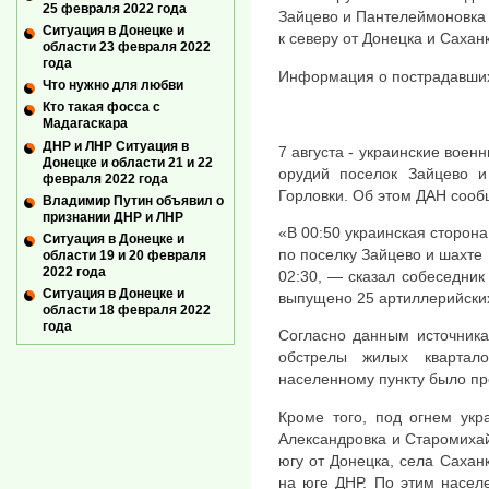
25 февраля 2022 года
Зайцево и Пантелеймоновка 
Ситуация в Донецке и
к северу от Донецка и Сахан
области 23 февраля 2022
года
Информация о пострадавших
Что нужно для любви
Кто такая фосса с
Мадагаскара
ДНР и ЛНР Ситуация в
7 августа - украинские воен
Донецке и области 21 и 22
орудий поселок Зайцево и
февраля 2022 года
Горловки. Об этом ДАН сооб
Владимир Путин объявил о
признании ДНР и ЛНР
«В 00:50 украинская сторона
Ситуация в Донецке и
по поселку Зайцево и шахте 
области 19 и 20 февраля
2022 года
02:30, — сказал собеседник
Ситуация в Донецке и
выпущено 25 артиллерийски
области 18 февраля 2022
года
Согласно данным источника
обстрелы жилых квартал
населенному пункту было пр
Кроме того, под огнем укр
Александровка и Старомихай
югу от Донецка, села Сахан
на юге ДНР. По этим насе