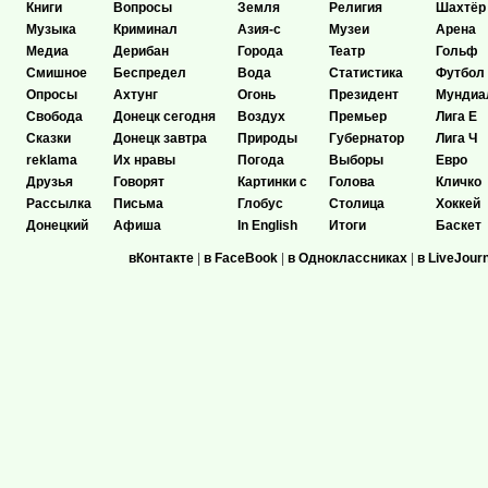
Книги
Вопросы
Земля
Религия
Шахтёр
Музыка
Криминал
Азия-с
Музеи
Арена
Медиа
Дерибан
Города
Театр
Гольф
Смишное
Беспредел
Вода
Статистика
Футбол
Опросы
Ахтунг
Огонь
Президент
Мундиа
Свобода
Донецк сегодня
Воздух
Премьер
Лига Е
Сказки
Донецк завтра
Природы
Губернатор
Лига Ч
reklama
Их нравы
Погода
Выборы
Евро
Друзья
Говорят
Картинки с
Голова
Кличко
Рассылка
Письма
Глобус
Столица
Хоккей
Донецкий
Афиша
In English
Итоги
Баскет
вКонтакте
|
в FaceBook
|
в Одноклассниках
|
в LiveJour