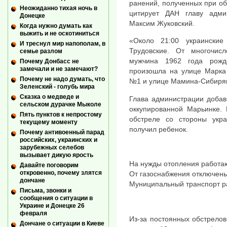
ранений, полученных при об
Неожиданно тихая ночь в
цитирует ДАН главу адми
Донецке
Максим Жуковский.
Когда нужно думать как
выжить и не оскотиниться
«Около 21:00 украинские
И треснул мир напополам, в
Трудовские. От многочис
семье разлом
мужчина 1962 года рожд
Почему Донбасс не
замечали и не замечают?
произошла на улице Марка
Почему не надо думать, что
№1 и улице Мамина-Сибиря
Зеленский - голубь мира
Сказка о медведе и
Глава администрации добави
сельском дурачке Мыколе
оккупированной Марьинке.
Пять пунктов к непростому
обстреле со стороны укра
текущему моменту
получил ребенок.
Почему антивоенный парад
российских, украинских и
зарубежных селебов
вызывает дикую ярость
На нужды отопления работаю
Давайте поговорим
откровенно, почему злятся
От газоснабжения отключены
дончане
Муниципальный транспорт р
Письма, звонки и
сообщения о ситуации в
Украине и Донецке 26
февраля
Из-за постоянных обстрело
Дончане о ситуации в Киеве