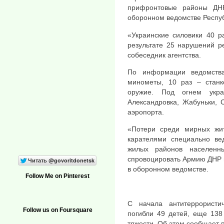
прифронтовые районы ДН
оборонном ведомстве Респуб
«Украинские силовики 40 р
результате 25 нарушений р
собеседник агентства.
По информации ведомств
минометы, 10 раз – станк
оружие. Под огнем укра
Александровка, Жабуньки, 
аэропорта.
«Потери среди мирных жит
карателями специально ве
жилых районов населенн
спровоцировать Армию ДНР 
в оборонном ведомстве.
Follow Me on Pinterest
С начала антитеррористи
Follow us on Foursquare
погибли 49 детей, еще 138
тяжести. Об этом сообщает 