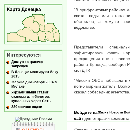
Карта Донецка
"В прифронтовых районах м
света, воды или отоплен
обстрелов, а кому-то воо
ведомстве.
Представители специал
зафиксировали факты на
Интересуются
прекращения огня в населе
Доступ к странице
района Донецка, сообщил Р
запрещён
сил ДНР.
В Донецке монтируют ёлку
2015
"Миссия ОБСЕ побывала в А
Жаркие дни ноября 2004 в
погиб мирный житель. Возмо
Милане
сказал собеседник агентства
Укрзализныця ставит
сканеры для билетов,
купленных через Сеть
280 ящиков водки
Войдите на
Жизнь
Новости
Вой
сайт
для отправки коммента