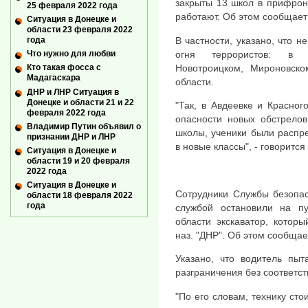
закрыты 13 школ в прифрон
25 февраля 2022 года
работают. Об этом сообщает
Ситуация в Донецке и
области 23 февраля 2022
В частности, указано, что 
года
огня террористов: в А
Что нужно для любви
Новотроицком, Мироновско
Кто такая фосса с
Мадагаскара
области.
ДНР и ЛНР Ситуация в
Донецке и области 21 и 22
"Так, в Авдеевке и Красног
февраля 2022 года
опасности новых обстрелов
Владимир Путин объявил о
школы, ученики были распр
признании ДНР и ЛНР
в новые классы", - говоритс
Ситуация в Донецке и
области 19 и 20 февраля
2022 года
Ситуация в Донецке и
Сотрудники Службы безопас
области 18 февраля 2022
года
службой остановили на пу
области экскаватор, котор
наз. "ДНР". Об этом сообщае
Указано, что водитель пыт
разграничения без соответс
"По его словам, технику ст