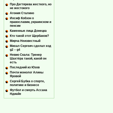
Про Дегтярева жесткого, но
не жестокого
Агония Сталино
Иосиф Кобзон о
православии, украинском и
пенсии
Каменные лица Донецка
Кто такой этот Щербаков?
Мирча Неизвестный
Михал Сергеич сделал ход
g2 – g4
Невио Скала: Тренер
Шахтёра такой, какой он
есть
Последний из Юзов
Почти монолог Алины
Яровой
Сергей Бубка о спорте,
политике и бизнесе
Футбол и смерть Ассана
Ндиайе