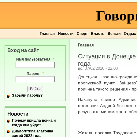
Говор
Главная
Новости
Спорт
Власть
Деньги
Отдых
Главная
Вход на сайт
Ситуация в Донецке
Имя пользователя:
*
года
вс, 07/02/2016 - 22:08
Пароль:
*
Донецкая военно-гражда
пропускной пункт "Зайцев
причина такого решения - 
Забыли пароль?
Накануне спикер Админи
полковник Андрей Лысенко с
результате минометного обс
Новости
Почему пришла война и
когда она уйдет
ДиалогитипаПлатонна
Житель поселка Трудовские
зимой 2022 года