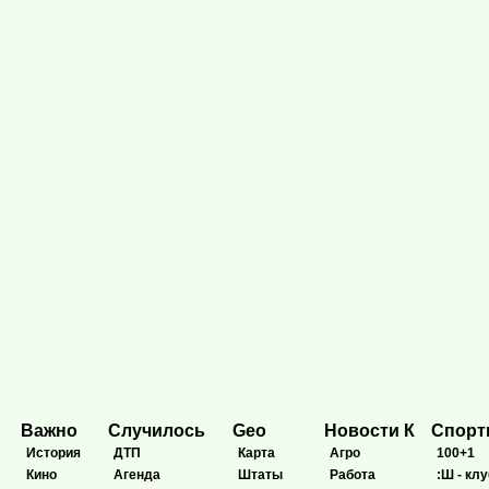
Важно
Случилось
Geo
Новости К
Спор
История
ДТП
Карта
Агро
100+1
Кино
Агенда
Штаты
Работа
:Ш - клу