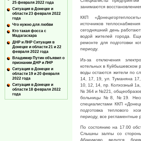
Специалисты предприятий
25 февраля 2022 года
занимаются восстановление
Ситуация в Донецке и
области 23 февраля 2022
ККП «Донецкгортеплосет
года
источников теплоснабжения
Что нужно для любви
сегодняшний день работают
Кто такая фосса с
Мадагаскара
водой жителей города. Ещ
ДНР и ЛНР Ситуация в
ремонте для подготовки ко
Донецке и области 21 и 22
периоду.
февраля 2022 года
Владимир Путин объявил о
Из-за отключения электр
признании ДНР и ЛНР
котельных в Куйбышевском ра
Ситуация в Донецке и
воды остаются жители по с
области 19 и 20 февраля
2022 года
14, 17, 19, ул. Туманяна 17
Ситуация в Донецке и
10, 12, 14, пр. Колхозный 1
области 18 февраля 2022
№ 364 и №221, общеобразов
года
больницы №8, №19. Несм
специалистами ККП «Донецк
подготовка теплового хо
периоду, все регламентные р
По состоянию на 17.00 обс
Слышны залпы со стороны
Абакумово ведутся бое