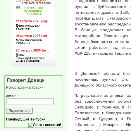
Продолжает находиться без
рудник" в Куйбышевском р
пятиэтажных домов и 1500 
поселка шахты Октябрьской
восстановлению распредели
В Донецке продолжает на
микрорайона Текстильщик
Донецкоблэнерго совместно 
сетей работают над восс
ХБК-220, питающей Текстил
В Донецкой области без
населенных пунктов. Это
Говорит Донецк
Донецкого областного совета
Рупор администрации
"В результате остановки К
email:
*
без водоснабжения остаю
Селидово, г. Украинск, п. Н
Белозерское, г. Новодонецко
Острый, п. Цукурино, п. Го
Предыдущие выпуски
с.Карловка, с. Мемрик, с. Н
Гродовка, п. Новоэкономиче