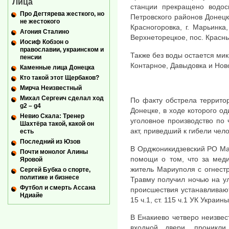
Лица
станции прекращено водос
Про Дегтярева жесткого, но
Петровского районов Донецка,
не жестокого
Красногоровка, г. Марьинка,
Агония Сталино
Верхнеторецкое, пос. Красн
Иосиф Кобзон о
православии, украинском и
Также без воды остается ми
пенсии
Контарное, Давыдовка и Нов
Каменные лица Донецка
Кто такой этот Щербаков?
Мирча Неизвестный
Михал Сергеич сделал ход
По факту обстрела территор
g2 – g4
Донецке, в ходе которого од
Невио Скала: Тренер
уголовное производство по 
Шахтёра такой, какой он
акт, приведший к гибели чело
есть
Последний из Юзов
В Орджоникидзевский РО Ма
Почти монолог Алины
помощи о том, что за мед
Яровой
житель Мариуполя с огнест
Сергей Бубка о спорте,
политике и бизнесе
Травму получил ночью на ул
Футбол и смерть Ассана
происшествия устанавливают
Ндиайе
15 ч.1, ст. 115 ч.1 УК Украины
В Енакиево четверо неизвес
входной двери, проникл