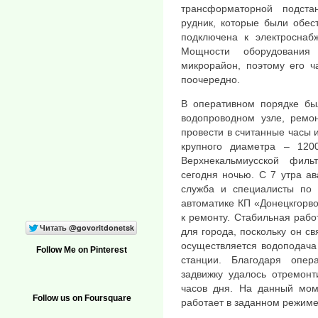
трансформаторной подст
рудник, которые были обес
подключена к электроснаб
Мощности оборудования
микрорайон, поэтому его ч
поочередно.
В оперативном порядке бы
водопроводном узле, ремон
провести в считанные часы 
крупного диаметра – 12
Верхнекальмиусской фил
сегодня ночью. С 7 утра а
служба и специалисты по 
автоматике КП «Донецкгорв
к ремонту. Стабильная рабо
для города, поскольку он с
осуществляется водоподача
Follow Me on Pinterest
станции. Благодаря опер
задвижку удалось отремонт
часов дня. На данный мом
Follow us on Foursquare
работает в заданном режиме