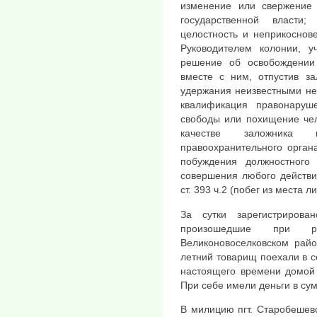
изменение или свержение 
государственной власти;
целостность и неприкоснове
Руководителем колонии, у
решение об освобождении 
вместе с ним, отпустив за
удержания неизвестными не
квалификация правонаруш
свободы или похищение чело
качестве заложника п
правоохранительного орган
побуждения должностного
совершения любого действи
ст. 393 ч.2 (побег из места 
За сутки зарегистрирова
произошедшие при ра
Великоновоселковском райо
летний товарищ поехали в с
настоящего времени домой н
При себе имели деньги в сум
В милицию пгт. Старобешев