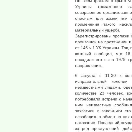
По всем фактам открыто уг
Украины (незаконное за
совершенное организованно
опасным для жизни или з
применения такого наси
материальный ущерб).
Зарегистрированы пропажи бе
произошли на протяжении ию
ст. 146 ч.1 УК Украины. Так
который сообщил, что 16
посадили его сына 1979 г.
направлении.
6 августа в 11-30 к конт
исправительной колон
неизвестными лицами, од
количестве 23 человек, в
потребовали встречи с нач
ним неизвестные сообщил
захватили в заложники его
освободить в обмен на них 
наказание. Последний осуж
за ряд преступлений: дейс