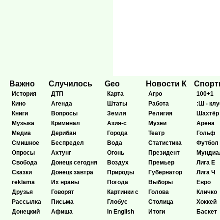
Важно
Случилось
Geo
Новости К
Спор
История
ДТП
Карта
Агро
100+1
Кино
Агенда
Штаты
Работа
:Ш - клу
Книги
Вопросы
Земля
Религия
Шахтёр
Музыка
Криминал
Азия-с
Музеи
Арена
Медиа
Дерибан
Города
Театр
Гольф
Смишное
Беспредел
Вода
Статистика
Футбол
Опросы
Ахтунг
Огонь
Президент
Мундиа
Свобода
Донецк сегодня
Воздух
Премьер
Лига Е
Сказки
Донецк завтра
Природы
Губернатор
Лига Ч
reklama
Их нравы
Погода
Выборы
Евро
Друзья
Говорят
Картинки с
Голова
Кличко
Рассылка
Письма
Глобус
Столица
Хоккей
Донецкий
Афиша
In English
Итоги
Баскет