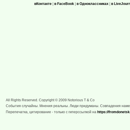
вКонтакте
|
в FaceBook
|
в Одноклассниках
|
в LiveJour
All Rights Reserved. Copyright © 2009 Notorious T & Co
События случайны. Мнения реальны. Люди придуманы. Совпадения нам
Перепечатка, цитирование - только с гиперссылкой на
https://fromdonetsk