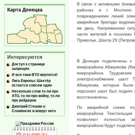
В связи с активными боевы
Карта Донецка
районах и г. Моспино (
повреждениями линий элек
аварийные бригады водокан
же день. Напряженная сит
части жителей в поселках 
Приволье, Шахта 29 (Петров
Интересуются
В Донецке подключены к 
Доступ к странице
микрорайона Абакумова (Кир
запрещён
микрорайона Трудовские
И все-таки ВТО вертится!
электроснабжение шахт Тр
Лига Европы: Шахтёр
Абакумова, которые были
остается совсем один
персонал шахт был поднят 
Несколько слов то ли про
АТО, то ли про войну, то ли
восстановлены.
про рейдеров
Дмитрий Стешин о
По аварийной схеме под
Славянске и вокруг него
микрорайона Текстильщик
позволяют полностью за
микрорайона будут подключа