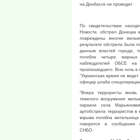
на Донбассе не проводит.
По свидетельствам наход
Новости, обстрел Донецка 
повреждены многие жилые
результате обстрела была п
данным властей города, то
погибли четыре мирны
наблюдателей ОБСЕ на У
произошедшего. Всю ночь в 
"Украинская армия не ведет 
офицер штаба спецоперации
"Вчера террористы вновь
тяжелого вооружения жилые
окраине села Марьяновк
артобстрела террористов в 
взрыва погибла жительница 
говорится в сообщении и
СНБО.