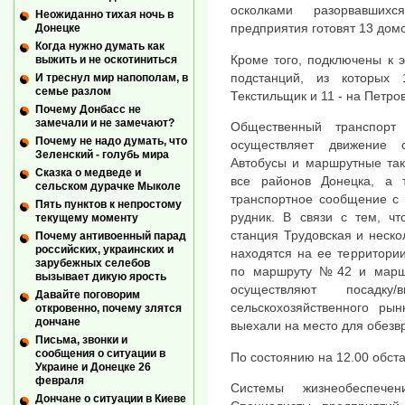
осколками разорвавших
Неожиданно тихая ночь в
предприятия готовят 13 домо
Донецке
Когда нужно думать как
Кроме того, подключены к 
выжить и не оскотиниться
подстанций, из которых
И треснул мир напополам, в
семье разлом
Текстильщик и 11 - на Петро
Почему Донбасс не
замечали и не замечают?
Общественный транспорт
Почему не надо думать, что
осуществляет движение 
Зеленский - голубь мира
Автобусы и маршрутные так
Сказка о медведе и
все районов Донецка, а 
сельском дурачке Мыколе
транспортное сообщение с 
Пять пунктов к непростому
рудник. В связи с тем, чт
текущему моменту
станция Трудовская и неск
Почему антивоенный парад
российских, украинских и
находятся на ее территори
зарубежных селебов
по маршруту №42 и марш
вызывает дикую ярость
осуществляют посадк
Давайте поговорим
сельскохозяйственного ры
откровенно, почему злятся
дончане
выехали на место для обезв
Письма, звонки и
сообщения о ситуации в
По состоянию на 12.00 обста
Украине и Донецке 26
февраля
Системы жизнеобеспеч
Дончане о ситуации в Киеве