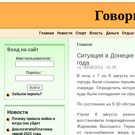
Говор
Главная
Новости
Спорт
Власть
Деньги
Отдых
Главная
Вход на сайт
Ситуация в Донецке 
Имя пользователя:
*
года
сб, 09/08/2014 - 01:39
Пароль:
*
В ночь с 7 на 8 августа п
города были слышны взрывы
очереди. Определить четку
куда были попадания не пре
Забыли пароль?
По состоянию на 9.30 обста
Новости
Утром 8 августа ремон
Почему пришла война и
восстановили повреждённые 
когда она уйдет
Жарикова, Высоцкого, Тере
ДиалогитипаПлатонна
от газоснабжения вчера в
зимой 2022 года