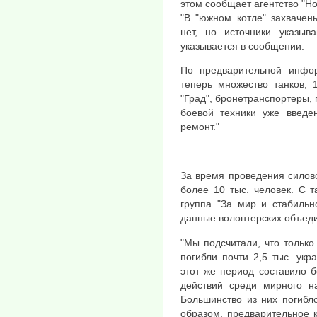
этом сообщает агентство "Но
"В "южном котле" захвачен
нет, но источники указы
указывается в сообщении.
По предварительной инфор
теперь множество танков, 
"Град", бронетранспортеры,
боевой техники уже введен
ремонт."
За время проведения силов
более 10 тыс. человек. С 
группа "За мир и стабильн
данные волонтерских объеди
"Мы подсчитали, что тольк
погибли почти 2,5 тыс. укр
этот же период составило 
действий среди мирного н
Большинство из них погибл
образом, предварительное 