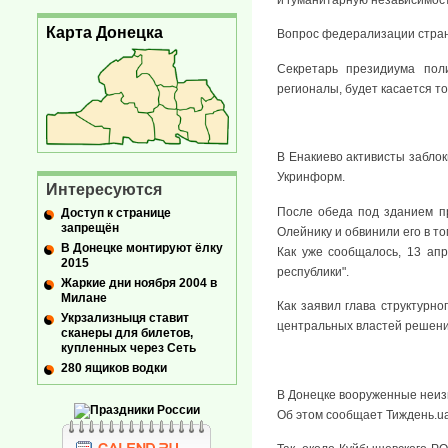
Карта Донецка
Вопрос федерализации стран
Секретарь президиума пол
регионалы, будет касается т
В Енакиево активисты заблок
Укринформ.
Интересуются
После обеда под зданием п
Доступ к странице
запрещён
Олейнику и обвинили его в то
В Донецке монтируют ёлку
Как уже сообщалось, 13 апр
2015
республики".
Жаркие дни ноября 2004 в
Милане
Как заявил глава структурно
Укрзализныця ставит
центральных властей решени
сканеры для билетов,
купленных через Сеть
280 ящиков водки
В Донецке вооруженные неиз
Об этом сообщает Тиждень.u