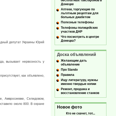
бесплатных таксофонов в
Донецке
Аптеки, торгующие по
льготным рецептам для
больных диабетом
Полезные телефоны
Телефоны полицейских
участков ДНР
Что посмотреть в центре
Донецка?
родный депутат Украины Юрий
Доска объявлений
Желающим дать
да, вызывает нервозность у
объявление
Про Slando
Правила
присутствует, как объявлено,
Ищу литературу, нужны
именно твердые копии
Ремонт, продажа и
восстановление станков
е, Амвросиевке, Селидовом,
ставило около 800. В охране
Новое фото
Кто не скачет, тот...