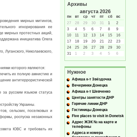
Архивы
августа 2026
пн
вт
ср
чт
пт
сб
вс
 проведения мирных митингов,
27
28
29
30
31
1
2
тельного игнорирования ее
3
4
5
6
7
8
9
де мирных протестных акций,
10
11
12
13
14
15
16
поддержана инициатива Олега
17
18
19
20
21
22
23
24
25
26
27
28
29
30
, Луганского, Николаевского,
31
1
2
3
4
5
6
иями которого являются:
Нужное
печить их полную амнистию и
Афиша к-т Звёздочка
ащение антитеррористической
Вечеринки Донецка
Афиша к-т Шевченко
 за русским языком статуса
Центры занятости ДНР
Горячие линии ДНР
устройству Украины.
Гостиницы Донецка
ов, сельских, поселковых и
Five places to visit in Donetsk
формы, роспуска незаконных
Адрес ЖЭК № на карте и
телефоны
 совета ЮВС и требовать их
Адреса и номера