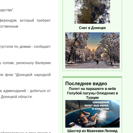
арства".
ферендум, который требуют
арственным
Снег в Донецке
спустили по домам - сообщает
 голове, регионалу Валерию
или флаг "Донецкой народной
Последнее видео
Полет на парашюте в небе
та админзданий - добиться от
Голубой лагуны Олюдениз в
 Донецкой области.
Турции
Шахтер из Макеевки Леонид