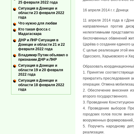
25 февраля 2022 года
Ситуация в Донецке и
16 апреля 2014 г. г. Донецк
области 23 февраля 2022
года
11 апреля 2014 года в г.Дон
Что нужно для любви
направленных против диск
Кто такая фосса с
нелегитимными представител
Мадагаскара
беспочвенных обвинений жит
ДНР и ЛНР Ситуация в
Царёва о создании единого ц
Донецке и области 21 и 22
февраля 2022 года
С целью реализации этой ини
Владимир Путин объявил о
Одесского, Харьковского и Х
признании ДНР и ЛНР
Ситуация в Донецке и
Образовать координационный
области 19 и 20 февраля
1. Принятие соответствующе
2022 года
прекратить преследования а
Ситуация в Донецке и
операции. Отмена мобилизац
области 18 февраля 2022
года
2. Обеспечение внесения и
второго государственного.
3. Проведение Конституцион
4. Проведение выборов Пре
городских голов после вне
вооруженных формирований, 
5. Поручить народному деп
реализации.