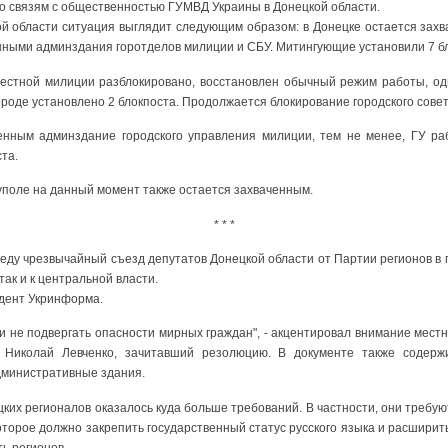
о связям с общественностью ГУМВД Украины в Донецкой области.
й области ситуация выглядит следующим образом: в Донецке остается зах
нными админздания горотделов милиции и СБУ. Митингующие установили 7 бл
естной милиции разблокировано, восстановлен обычный режим работы, од
ороде установлено 2 блокпоста. Продолжается блокирование городского совет
ченным админздание городского управления милиции, тем не менее, ГУ ра
та.
уполе на данный момент также остается захваченным.
* * *
реду чрезвычайный съезд депутатов Донецкой области от Партии регионов в
так и к центральной власти.
дент Укринформа.
и не подвергать опасности мирных граждан", - акцентировал внимание мест
 Николай Левченко, зачитавший резолюцию. В документе также содерж
дминистративные здания.
цких регионалов оказалось куда больше требований. В частности, они треб
оторое должно закрепить государственный статус русского языка и расшири
ь регионов.