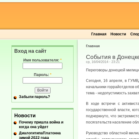
Главная
Новости
Спо
Главная
Вход на сайт
События в Донецке
Имя пользователя:
*
ср, 16/04/2014 - 23:21
Переговоры донецкой милици
Пароль:
*
Сегодня, 16 апреля, в ГУМВ
начальники горрайотделов об
тема - недопустимость захва
Забыли пароль?
В ходе встречи с активист
государственной власти, ко
Новости
подчеркнуто, что экстремис
Почему пришла война и
посягательств население обл
когда она уйдет
ДиалогитипаПлатонна
Руководство областной мили
зимой 2022 года