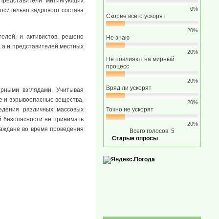
Представители митингующих
0%
осительно кадрового состава
Скорее всего ускорят
20%
елей, и активистов, решено
Не знаю
, а и представителей местных
20%
Не повлияют на мирный
процесс
20%
Вряд ли ускорят
ярными взглядами. Учитывая
ие и взрывоопасные вещества,
20%
Точно не ускорят
ведения различных массовых
й безопасности не принимать
20%
раждане во время проведения
Всего голосов: 5
Старые опросы