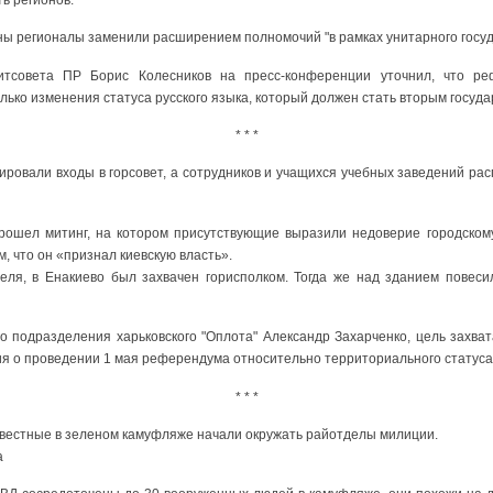
ы регионалы заменили расширением полномочий "в рамках унитарного госуд
итсовета ПР Борис Колесников на пресс-конференции уточнил, что ре
олько изменения статуса русского языка, который должен стать вторым госуд
* * *
ировали входы в горсовет, а сотрудников и учащихся учебных заведений ра
рошел митинг, на котором присутствующие выразили недоверие городскому
м, что он «признал киевскую власть».
еля, в Енакиево был захвачен горисполком. Тогда же над зданием повес
го подразделения харьковского "Оплота" Александр Захарченко, цель захва
я о проведении 1 мая референдума относительно территориального статуса
* * *
вестные в зеленом камуфляже начали окружать райотделы милиции.
a