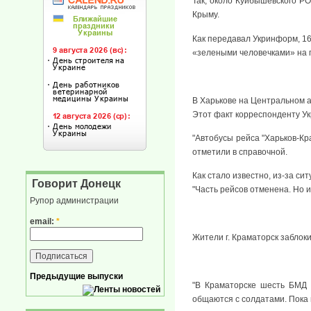
Так, около Куйбышевского Р
Крыму.
Как передавал Укринформ, 1
«зелеными человечками» на г
В Харькове на Центральном а
Этот факт корреспонденту У
"Автобусы рейса "Харьков-Кр
отметили в справочной.
Как стало известно, из-за си
Говорит Донецк
"Часть рейсов отменена. Но и
Рупор администрации
email:
*
Жители г. Краматорск заблоки
Предыдущие выпуски
"В Краматорске шесть БМД с
общаются с солдатами. Пока в