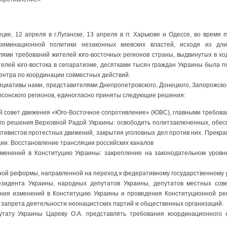
ецке, 12 апреля в г.Луганске, 13 апреля в гг. Харькове и Одессе, во время
риминационной политики незаконных киевских властей, исходя из дли
ями требований жителей юго-восточных регионов страны, выдвинутых в хо
елей юго-востока в сепаратизме, десятками тысяч граждан Украины была 
ентра по координации совместных действий.
циативы нами, представителями Днепропетровского, Донецкого, Запорожского
ерсонского регионов, единогласно приняты следующие решения:
 совет движения «Юго-Восточное сопротивление» (ЮВС), главными требован
го решения Верховной Радой Украины: освободить политзаключенных, обес
ктивистов протестных движений, закрытия уголовных дел против них. Прекр
ии. Восстановление трансляции российских каналов
зменений в Конституцию Украины: закрепление на законодательном уровне
ной реформы, направленной на переход к федеративному государственному 
зидента Украины, народных депутатов Украины, депутатов местных совет
сения изменений в Конституцию Украины и проведения Конституционной ре
запрета деятельности неонацистских партий и общественных организаций.
утату Украины Цареву О.А. представлять требования координационного