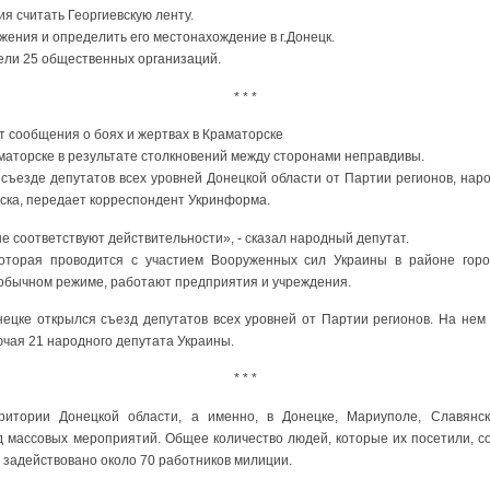
я считать Георгиевскую ленту.
ижения и определить его местонахождение в г.Донецк.
ели 25 общественных организаций.
* * *
 сообщения о боях и жертвах в Краматорске
аматорске в результате столкновений между сторонами неправдивы.
а съезде депутатов всех уровней Донецкой области от Партии регионов, на
ска, передает корреспондент Укринформа.
не соответствуют действительности», - сказал народный депутат.
которая проводится с участием Вооруженных сил Украины в районе горо
 обычном режиме, работают предприятия и учреждения.
ецке открылся съезд депутатов всех уровней от Партии регионов. На нем 
лючая 21 народного депутата Украины.
* * *
итории Донецкой области, а именно, в Донецке, Мариуполе, Славянск
д массовых мероприятий. Общее количество людей, которые их посетили, со
 задействовано около 70 работников милиции.