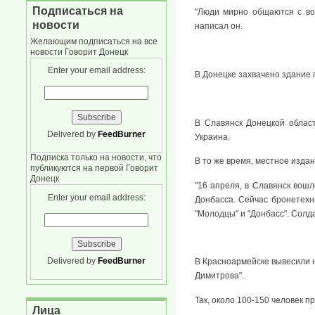
Подписаться на
"Люди мирно общаются с вое
новости
написал он.
Желающим подписаться на все
новости Говорит Донецк
Enter your email address:
В Донецке захвачено здание г
В Славянск Донецкой облас
Delivered by
FeedBurner
Украина.
Подписка только на новости, что
В то же время, местное изда
публикуются на первой Говорит
Донецк
"16 апреля, в Славянск вош
Enter your email address:
Донбасса. Сейчас бронетехн
"Молодцы" и "Донбасс". Солд
Delivered by
FeedBurner
В Красноармейске вывесили н
Димитрова".
Так, около 100-150 человек п
Лица