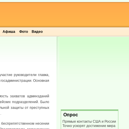
Афиша
Фото
Видео
частие руководители главка,
й госадминистрации. Основная
мость захватов админзданий
цейских подразделений. Было
альной защиты от преступных
.
Опрос
Прямые контакты США и России
а беспрепятственном несении
Точно ускорят достижение мира