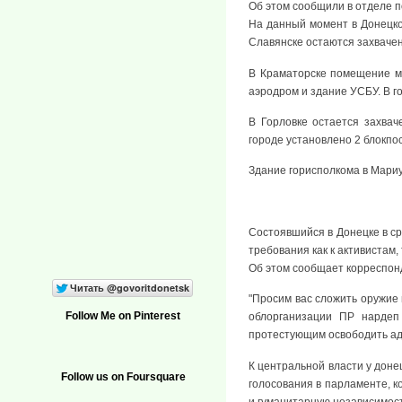
Об этом сообщили в отделе п
На данный момент в Донецко
Славянске остаются захваче
В Краматорске помещение м
аэродром и здание УСБУ. В г
В Горловке остается захва
городе установлено 2 блокпос
Здание горисполкома в Мари
Состоявшийся в Донецке в с
требования как к активистам, 
Об этом сообщает корреспон
"Просим вас сложить оружие 
Follow Me on Pinterest
облорганизации ПР нардеп
протестующим освободить а
К центральной власти у доне
Follow us on Foursquare
голосования в парламенте, к
и гуманитарную независимост