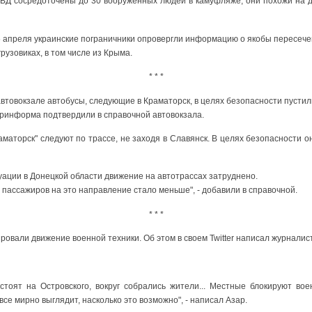
ОВД сосредоточены до 30 вооруженных людей в камуфляже, они похожи на д
6 апреля украинские пограничники опровергли информацию о якобы пересече
рузовиках, в том числе из Крыма.
* * *
втовокзале автобусы, следующие в Краматорск, в целях безопасности пустил
кринформа подтвердили в справочной автовокзала.
аматорск" следуют по трассе, не заходя в Славянск. В целях безопасности он
туации в Донецкой области движение на автотрассах затруднено.
 пассажиров на это направление стало меньше", - добавили в справочной.
* * *
ровали движение военной техники. Об этом в своем Twitter написал журналис
тоят на Островского, вокруг собрались жители... Местные блокируют вое
се мирно выглядит, насколько это возможно", - написал Азар.