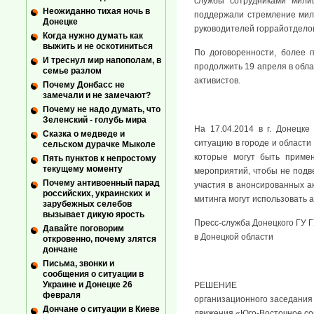
службы сотрудниками мили
Неожиданно тихая ночь в
поддержали стремление мили
Донецке
руководителей горрайотдело
Когда нужно думать как
выжить и не оскотиниться
По договоренности, более 
И треснул мир напополам, в
продолжить 19 апреля в обла
семье разлом
активистов.
Почему Донбасс не
замечали и не замечают?
Почему не надо думать, что
Зеленский - голубь мира
На 17.04.2014 в г. Донецк
Сказка о медведе и
ситуацию в городе и области
сельском дурачке Мыколе
которые могут быть примен
Пять пунктов к непростому
текущему моменту
мероприятий, чтобы не подв
Почему антивоенный парад
участия в анонсированных а
российских, украинских и
митинга могут использовать 
зарубежных селебов
вызывает дикую ярость
Пресс-служба Донецкого ГУ 
Давайте поговорим
в Донецкой области
откровенно, почему злятся
дончане
Письма, звонки и
сообщения о ситуации в
Украине и Донецке 26
РЕШЕНИЕ
февраля
организационного заседания
Дончане о ситуации в Киеве
движения «Юго-Восточное с