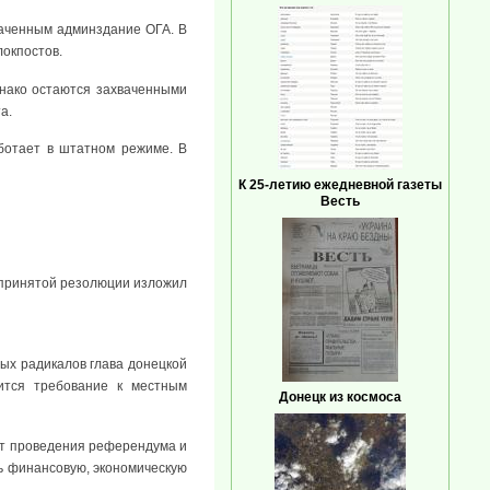
ваченным админздание ОГА. В
окпостов.
нако остаются захваченными
а.
ботает в штатном режиме. В
К 25-летию ежедневной газеты
Весть
 принятой резолюции изложил
ных радикалов глава донецкой
ится требование к местным
Донецк из космоса
уют проведения референдума и
ть финансовую, экономическую