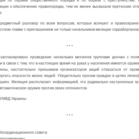
ции по охраны общественного порядка и по борьбе с преступностью. 
ции к обеспечению правопорядка, тем не менее высказали претензии отн
в.
предметный разговор по всем вопросам, которые волнуют и правоохранит
стном главке с приглашением не только начальников милиции горрайорганов
* * *
е запланировано проведение нескольких митингов группами дончан с пол
 и в связи с тем, что в настоящее время на руках у населения имеются оруж
ены, настоятельно призываем организаторов акций отказаться от про
ергать опасности жизни людей. Убедительно просим граждан в целях лично
кциях. Милиция располагает информацией, что радикально настроенные г
автоматическое оружие против своих оппонентов.
ГУМВД Украины
* * *
 Координационного совета
опротивление»