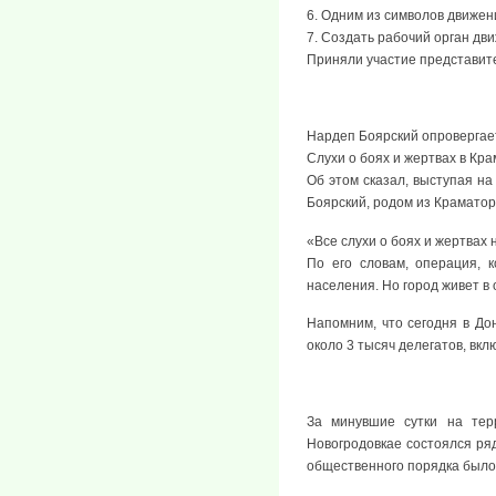
6. Одним из символов движени
7. Создать рабочий орган дв
Приняли участие представит
Нардеп Боярский опровергает
Слухи о боях и жертвах в Кр
Об этом сказал, выступая н
Боярский, родом из Краматор
«Все слухи о боях и жертвах 
По его словам, операция, 
населения. Но город живет в
Напомним, что сегодня в Дон
около 3 тысяч делегатов, вк
За минувшие сутки на терр
Новогродовкае состоялся ря
общественного порядка было