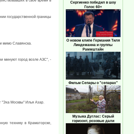
ействовавших в свое время в
Сергиенко победил в шоу
Голос 60+
нии государственной границы
О новом клипе Германия Тиля
и мимо Славянска.
Линдеманна и группы
Раммштайн
и минуют город возле АЗС", -
Фильм Сепары о "сепарах"
т "Эха Москвы" Илья Азар.
Музыка Дуглас: Серый
горизонт, розовые дали
нную технику в Краматорске,