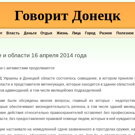
Говорит Донецк
рт
Власть
Деньги
Отдых
Жизнь
Лица
Город
Разное
Полезное
 и области 16 апреля 2014 года
и с активистами продолжаются
Д Украины в Донецкой области состоялось совещание, в котором приняли у
ласти и представители митингующих, которые находятся в здании областно
тов админзданий, в том числе милицейских подразделений.
ами были обсуждены многие вопросы, главный из которых - недопусти
торые обеспечивают жизнедеятельность региона, в том числе зданий мили
тские действия относительно правоохранителей оставляют без профессион
асти, без предоставления правовой помощи людям, которые в ней нуждаются
ции настаивало на немедленной сдаче захваченного в горотделах оружия, н