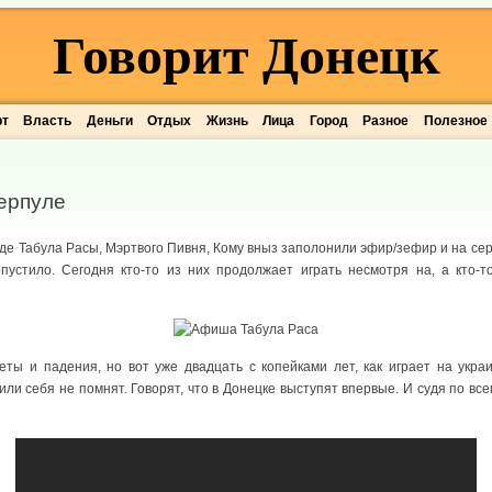
Говорит Донецк
рт
Власть
Деньги
Отдых
Жизнь
Лица
Город
Разное
Полезное
ерпуле
оде Табула Расы, Мэртвого Пивня, Кому вныз заполонили эфир/зефир и на се
пустило. Сегодня кто-то из них продолжает играть несмотря на, а кто-т
еты и падения, но вот уже двадцать с копейками лет, как играет на укра
или себя не помнят. Говорят, что в Донецке выступят впервые. И судя по вс