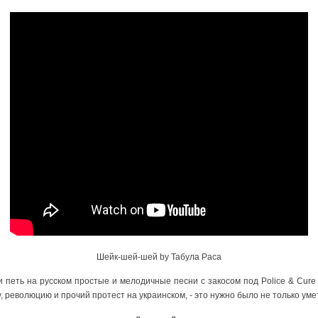
Шейк-шей-шей by Табула Раса
и петь на русском простые и мелодичные песни с закосом под Police & Cure
у, революцию и прочий протест на украинском, - это нужно было не только умет