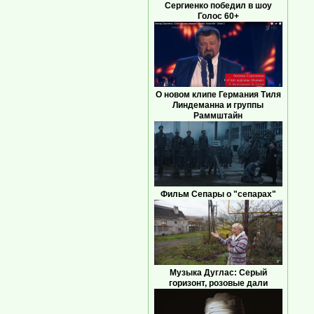
Сергиенко победил в шоу
Голос 60+
О новом клипе Германия Тиля
Линдеманна и группы
Раммштайн
Фильм Сепары о "сепарах"
Музыка Дуглас: Серый
горизонт, розовые дали