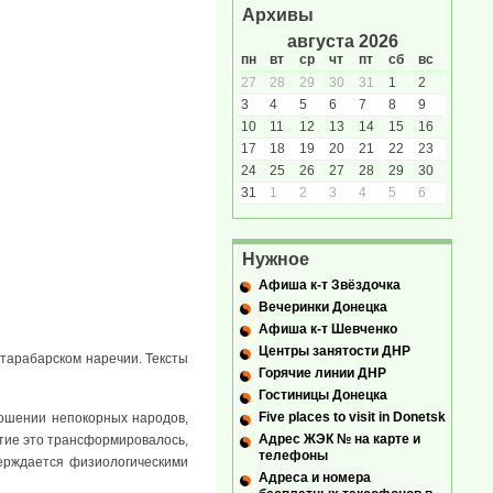
Архивы
августа 2026
пн
вт
ср
чт
пт
сб
вс
27
28
29
30
31
1
2
3
4
5
6
7
8
9
10
11
12
13
14
15
16
17
18
19
20
21
22
23
24
25
26
27
28
29
30
31
1
2
3
4
5
6
Нужное
Афиша к-т Звёздочка
Вечеринки Донецка
Афиша к-т Шевченко
Центры занятости ДНР
 тарабарском наречии. Тексты
Горячие линии ДНР
Гостиницы Донецка
Five places to visit in Donetsk
ношении непокорных народов,
Адрес ЖЭК № на карте и
ятие это трансформировалось,
телефоны
верждается физиологическими
Адреса и номера