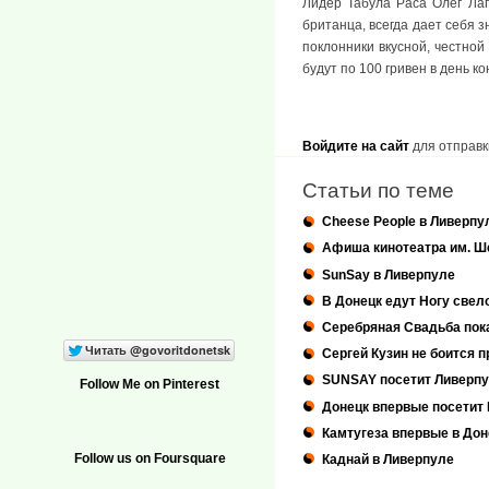
Лидер Табула Раса Олег Лап
британца, всегда дает себя
поклонники вкусной, честной
будут по 100 гривен в день к
Войдите на сайт
для отправк
Статьи по теме
Cheese People в Ливерпу
Афиша кинотеатра им. Ш
SunSay в Ливерпуле
В Донецк едут Ногу свел
Серебряная Свадьба пок
Сергей Кузин не боится п
SUNSAY посетит Ливерп
Follow Me on Pinterest
Донецк впервые посетит B
Камтугеза впервые в Дон
Follow us on Foursquare
Каднай в Ливерпуле