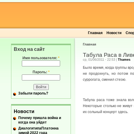
Главная
Новости
Спо
Главная
Вход на сайт
Табула Раса в Лив
Имя пользователя:
*
ср, 01/06/2011 - 22:53
|
Thames
Было время, когда группы вр
Пароль:
*
не продохнуть, но потом по
суррогата, сменил стезю.
Забыли пароль?
Табула раса тоже знала взл
Некоторые столько не живут 
Новости
их сольный концерт здесь.
Почему пришла война и
когда она уйдет
ДиалогитипаПлатонна
зимой 2022 года