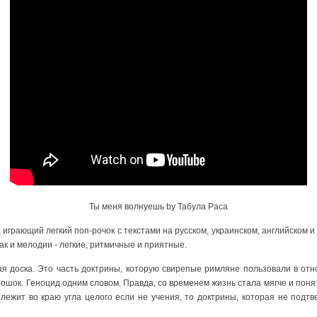
Ты меня волнуешь by Табула Раса
 играющий легкий поп-рочок с текстами на русском, украинском, английском и
Как и мелодии - легкие, ритмичные и приятные.
тая доска. Это часть доктрины, которую свирепые римляне пользовали в от
рошок. Геноцид одним словом. Правда, со временем жизнь стала мягче и пон
лежит во краю угла целого если не учения, то доктрины, которая не подт