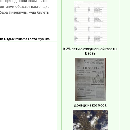
 говорят днюхой знаменитого
тилетиями обожают настоящие
 бара Ливерпуль, куда билеты
ти
Отдых
reklama
Гости
Музыка
К 25-летию ежедневной газеты
Весть
Донецк из космоса