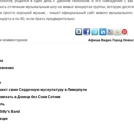
оногов, родился в один день с Джоном Ленноном, и это совпадение с как
 знать отличным музыкальным шоу на живых концертах группы, которую деся
 и просто хорошей музыки, - пишет официальный сайт живого музыкального
онцерта и по 80, если брать предварительно.
и комментариев
Афиша
Видео
Город
Новос
ле
евченко
о
ажет свою Сердечную мускулатуру в Ливерпуле
риехать в Донецк без Сони Сотник
уль
illy’s Band
ецке