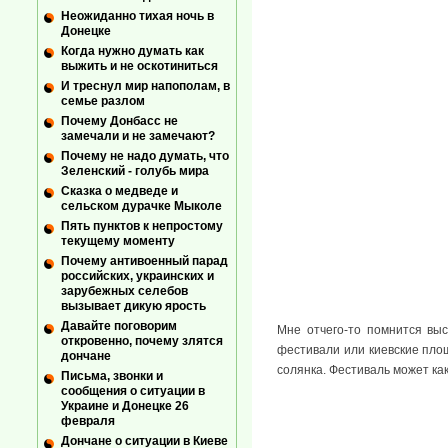
Неожиданно тихая ночь в
Донецке
Когда нужно думать как
выжить и не оскотиниться
И треснул мир напополам, в
семье разлом
Почему Донбасс не
замечали и не замечают?
Почему не надо думать, что
Зеленский - голубь мира
Сказка о медведе и
сельском дурачке Мыколе
Пять пунктов к непростому
текущему моменту
Почему антивоенный парад
российских, украинских и
зарубежных селебов
вызывает дикую ярость
Давайте поговорим
Мне отчего-то помнится выс
откровенно, почему злятся
фестивали или киевские площ
дончане
солянка. Фестиваль может ка
Письма, звонки и
сообщения о ситуации в
Украине и Донецке 26
февраля
Дончане о ситуации в Киеве