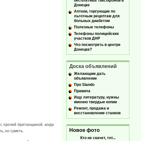
бесплатных таксофонов в
Донецке
Аптеки, торгующие по
льготным рецептам для
больных диабетом
Полезные телефоны
Телефоны полицейских
участков ДНР
Что посмотреть в центре
Донецка?
Доска объявлений
Желающим дать
объявление
Про Slando
Правила
Ищу литературу, нужны
именно твердые копии
Ремонт, продажа и
восстановление станков
 с прочей британщиной, когда
Новое фото
ь, но суметь.
Кто не скачет, тот...