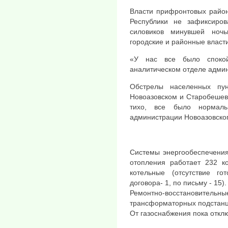
Власти прифронтовых район
Республики не зафиксиров
силовиков минувшей ноч
городские и районные власти
«У нас все было споко
аналитическом отделе админ
Обстрелы населенных пу
Новоазовском и Старобешев
тихо, все было нормаль
администрации Новоазовског
Системы энергообеспечения
отопления работает 232 к
котельные (отсутствие го
договора- 1, по письму - 15).
Ремонтно-восстановител
трансформаторных подстанц
От газоснабжения пока откл