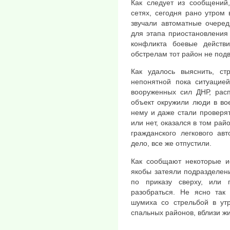
Как следует из сообщений
сетях, сегодня рано утром
звучали автоматные очеред
для этапа приостановления 
конфликта боевые действ
обстрелам тот район не подв
Как удалось выяснить, ст
непонятной пока ситуацией
вооруженных сил ДНР, расп
объект окружили люди в во
нему и даже стали проверят
или нет, оказался в том рай
гражданского легкового ав
дело, все же отпустили.
Как сообщают некоторые и
якобы затеяли подразделени
по приказу сверху, или 
разобраться. Не ясно так
шумиха со стрельбой в ут
спальных районов, вблизи ж