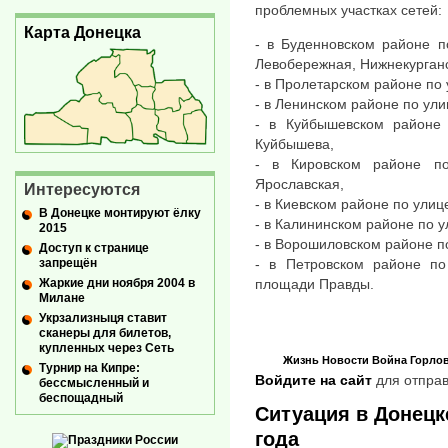
проблемных участках сетей:
Карта Донецка
- в Буденновском районе п
Левобережная, Нижнекурган
- в Пролетарском районе по
- в Ленинском районе по ул
- в Куйбышевском районе 
Куйбышева,
- в Кировском районе по
Ярославская,
Интересуются
- в Киевском районе по улиц
В Донецке монтируют ёлку
- в Калининском районе по 
2015
- в Ворошиловском районе п
Доступ к странице
запрещён
- в Петровском районе по
Жаркие дни ноября 2004 в
площади Правды.
Милане
Укрзализныця ставит
сканеры для билетов,
купленных через Сеть
Жизнь
Новости
Война
Горло
Турнир на Кипре:
Войдите на сайт
для отправ
бессмысленный и
беспощадный
Ситуация в Донецке
года