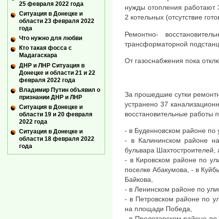
25 февраля 2022 года
нужды отопления работают 
Ситуация в Донецке и
2 котельных (отсутствие гото
области 23 февраля 2022
года
Ремонтно- восстановите
Что нужно для любви
трансформаторной подстанц
Кто такая фосса с
Мадагаскара
От газоснабжения пока откл
ДНР и ЛНР Ситуация в
Донецке и области 21 и 22
февраля 2022 года
Владимир Путин объявил о
За прошедшие сутки ремонт
признании ДНР и ЛНР
устранено 37 канализацион
Ситуация в Донецке и
восстановительные работы п
области 19 и 20 февраля
2022 года
- в Буденновском районе по
Ситуация в Донецке и
области 18 февраля 2022
- в Калининском районе н
года
бульвара Шахтостроителей, 
- в Кировском районе по ул
поселке Абакумова, - в Куй
Байкова,
- в Ленинском районе по ул
- в Петровском районе по у
на площади Победа,
- в Пролетарском районе по