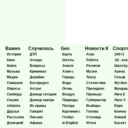
Важно
Случилось
Geo
Новости К
Спор
История
ДТП
Карта
Агро
100+1
Кино
Агенда
Штаты
Работа
:Ш - клу
Книги
Вопросы
Земля
Религия
Шахтёр
Музыка
Криминал
Азия-с
Музеи
Арена
Медиа
Дерибан
Города
Театр
Гольф
Смишное
Беспредел
Вода
Статистика
Футбол
Опросы
Ахтунг
Огонь
Президент
Мундиа
Свобода
Донецк сегодня
Воздух
Премьер
Лига Е
Сказки
Донецк завтра
Природы
Губернатор
Лига Ч
reklama
Их нравы
Погода
Выборы
Евро
Друзья
Говорят
Картинки с
Голова
Кличко
Рассылка
Письма
Глобус
Столица
Хоккей
Донецкий
Афиша
In English
Итоги
Баскет