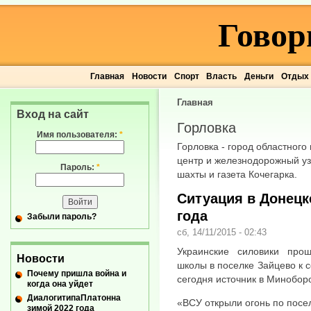
Говор
Главная
Новости
Спорт
Власть
Деньги
Отдых
Главная
Вход на сайт
Горловка
Имя пользователя:
*
Горловка - город областног
центр и железнодорожный узе
Пароль:
*
шахты и газета Кочегарка.
Ситуация в Донецке
года
Забыли пароль?
сб, 14/11/2015 - 02:43
Украинские силовики про
Новости
школы в поселке Зайцево к 
Почему пришла война и
сегодня источник в Минобор
когда она уйдет
ДиалогитипаПлатонна
«ВСУ открыли огонь по посе
зимой 2022 года