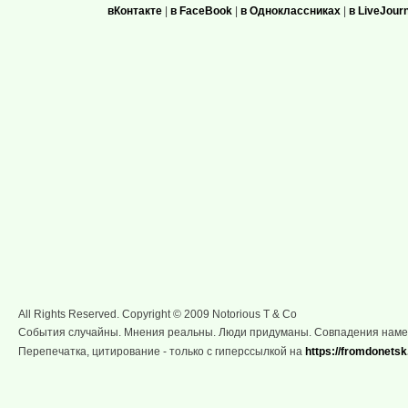
вКонтакте
|
в FaceBook
|
в Одноклассниках
|
в LiveJour
All Rights Reserved. Copyright © 2009 Notorious T & Co
События случайны. Мнения реальны. Люди придуманы. Совпадения нам
Перепечатка, цитирование - только с гиперссылкой на
https://fromdonetsk