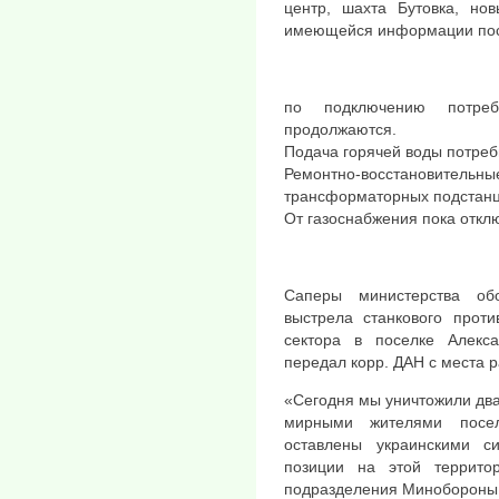
центр, шахта Бутовка, но
имеющейся информации пост
по подключению потреб
продолжаются.
Подача горячей воды потреб
Ремонтно-восстановител
трансформаторных подстанц
От газоснабжения пока откл
Саперы министерства об
выстрела станкового проти
сектора в поселке Алекса
передал корр. ДАН с места 
«Сегодня мы уничтожили дв
мирными жителями посел
оставлены украинскими си
позиции на этой террито
подразделения Минобороны 