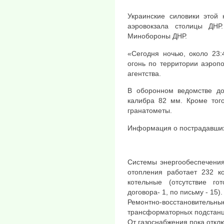
Украинские силовики этой
аэровокзала столицы ДН
Минобороны ДНР.
«Сегодня ночью, около 23:
огонь по территории аэроп
агентства.
В оборонном ведомстве до
калибра 82 мм. Кроме тог
гранатометы.
Информация о пострадавших
Системы энергообеспечения
отопления работает 232 к
котельные (отсутствие го
договора- 1, по письму - 15).
Ремонтно-восстановител
трансформаторных подстанц
От газоснабжения пока откл