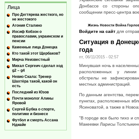
Донбассе со стороны опо
Лица
сообщении пресс-центра вое
Про Дегтярева жесткого, но
не жестокого
Жизнь
Новости
Война
Горло
Агония Сталино
Войдите на сайт
для отправ
Иосиф Кобзон о
православии, украинском и
Ситуация в Донецке
пенсии
Каменные лица Донецка
года
Кто такой этот Щербаков?
пт, 06/11/2015 - 02:57
Мирча Неизвестный
Минувшая ночь в населенных
Михал Сергеич сделал ход
g2 – g4
расположенных у линии 
Невио Скала: Тренер
обстрелы не зафиксирован
Шахтёра такой, какой он
местных администраций.
есть
Последний из Юзов
По данным агентства, перем
Почти монолог Алины
пунктах, расположенных вб
Яровой
Ясиноватой, а также в Новоа
Сергей Бубка о спорте,
политике и бизнесе
"В городе все было тихо и с
Футбол и смерть Ассана
Макеевки Ларисы Толстыкин
Ндиайе