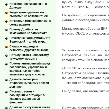
пункту было выпущено 8 м
Неожиданно тихая ночь в
местной школы», — сказал с
Донецке
Когда нужно думать как
Он добавил, что противник 
выжить и не оскотиниться
Данные о пострадавших уто
И треснул мир напополам, в
семье разлом
Министерство обороны ДНР 
Почему Донбасс не
миссию ОБСЕ о случившемс
замечали и не замечают?
Почему не надо думать, что
Зеленский - голубь мира
Сказка о медведе и
Украинские силовики отк
сельском дурачке Мыколе
Петровском районе на з
Пять пунктов к непростому
текущему моменту
сегодня источник в силовых 
Почему антивоенный парад
российских, украинских и
«В 22:20 украинские силовик
зарубежных селебов
Петровском районе. Против
вызывает дикую ярость
82 мм, автоматического руч
Давайте поговорим
— сказал собеседник агентст
откровенно, почему злятся
дончане
Он добавил, что огонь откры
Письма, звонки и
сообщения о ситуации в
Украине и Донецке 26
февраля
Дончане о ситуации в Киеве
Системы энергообеспечения