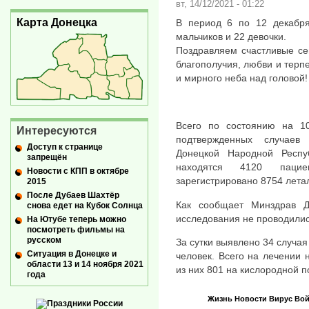
вт, 14/12/2021 - 01:22
Карта Донецка
В период 6 по 12 декабр
мальчиков и 22 девочки.
Поздравляем счастливые с
благополучия, любви и терпе
и мирного неба над головой!
Всего по состоянию на 10
Интересуются
подтвержденных случаев
Доступ к странице
Донецкой Народной Респ
запрещён
находятся 4120 пацие
Новости с КПП в октябре
зарегистрировано 8754 лета
2015
После Дубаев Шахтёр
Как сообщает Минздрав Д
снова едет на Кубок Солнца
исследования не проводилис
На Ютубе теперь можно
посмотреть фильмы на
русском
За сутки выявлено 34 случая
Ситуация в Донецке и
человек. Всего на лечении 
области 13 и 14 ноября 2021
из них 801 на кислородной по
года
Жизнь
Новости
Вирус
Вой