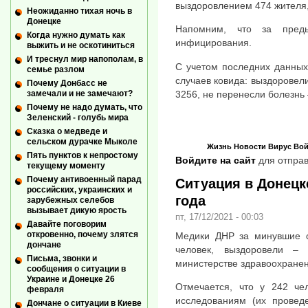
выздоровлением 474 жителя,
Неожиданно тихая ночь в
Донецке
Напомним, что за пред
Когда нужно думать как
инфицирования.
выжить и не оскотиниться
И треснул мир напополам, в
С учетом последних данных
семье разлом
случаев ковида: выздоровел
Почему Донбасс не
3256, не перенесли болезнь 
замечали и не замечают?
Почему не надо думать, что
Зеленский - голубь мира
Сказка о медведе и
сельском дурачке Мыколе
Жизнь
Новости
Вирус
Вой
Пять пунктов к непростому
Войдите на сайт
для отправ
текущему моменту
Почему антивоенный парад
Ситуация в Донецке
российских, украинских и
года
зарубежных селебов
вызывает дикую ярость
пт, 17/12/2021 - 00:03
Давайте поговорим
откровенно, почему злятся
Медики ДНР за минувшие с
дончане
человек, выздоровели –
Письма, звонки и
министерстве здравоохранен
сообщения о ситуации в
Украине и Донецке 26
Отмечается, что у 242 че
февраля
исследованиям (их проведе
Дончане о ситуации в Киеве