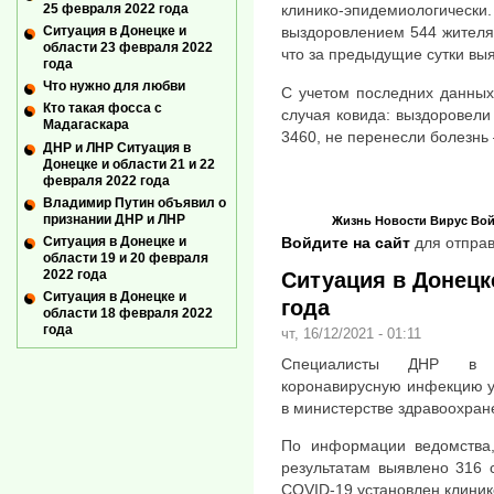
25 февраля 2022 года
клинико-эпидемиологически
Ситуация в Донецке и
выздоровлением 544 жителя
области 23 февраля 2022
что за предыдущие сутки вы
года
Что нужно для любви
С учетом последних данных
Кто такая фосса с
случая ковида: выздоровели
Мадагаскара
3460, не перенесли болезнь 
ДНР и ЛНР Ситуация в
Донецке и области 21 и 22
февраля 2022 года
Владимир Путин объявил о
признании ДНР и ЛНР
Жизнь
Новости
Вирус
Вой
Ситуация в Донецке и
Войдите на сайт
для отправ
области 19 и 20 февраля
2022 года
Ситуация в Донецке
Ситуация в Донецке и
года
области 18 февраля 2022
года
чт, 16/12/2021 - 01:11
Специалисты ДНР в м
коронавирусную инфекцию у
в министерстве здравоохран
По информации ведомства,
результатам выявлено 316 
COVID-19 установлен клиник