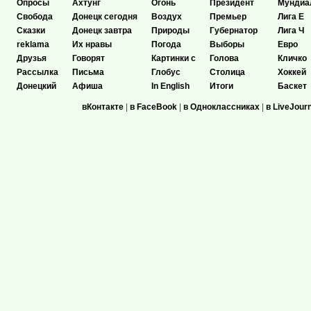
Опросы
Ахтунг
Огонь
Президент
Мундиа
Свобода
Донецк сегодня
Воздух
Премьер
Лига Е
Сказки
Донецк завтра
Природы
Губернатор
Лига Ч
reklama
Их нравы
Погода
Выборы
Евро
Друзья
Говорят
Картинки с
Голова
Кличко
Рассылка
Письма
Глобус
Столица
Хоккей
Донецкий
Афиша
In English
Итоги
Баскет
вКонтакте
|
в FaceBook
|
в Одноклассниках
|
в LiveJour