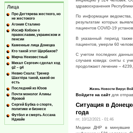
инфекцию у 524 человек. О
здравоохранения Республики
Лица
Про Дегтярева жесткого, но
По информации ведомства, 
не жестокого
результатам которых выявл
Агония Сталино
пациентов COVID-19 установ
Иосиф Кобзон о
православии, украинском и
В указанный период также
пенсии
пациентов, умерли 60 челове
Каменные лица Донецка
Кто такой этот Щербаков?
С учетом последних данных
Мирча Неизвестный
случаев ковида: сняты с уч
Михал Сергеич сделал ход
продолжают лечение – 4239,
g2 – g4
Невио Скала: Тренер
Шахтёра такой, какой он
есть
Последний из Юзов
Жизнь
Новости
Вирус
Вой
Почти монолог Алины
Войдите на сайт
для отправ
Яровой
Ситуация в Донецке
Сергей Бубка о спорте,
политике и бизнесе
года
Футбол и смерть Ассана
пт, 10/12/2021 - 01:46
Ндиайе
Медики ДНР в минувшие с