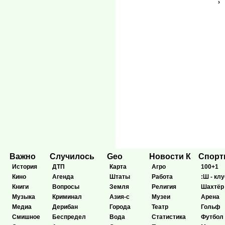
›
Важно
Случилось
Geo
Новости К
Спор
История
ДТП
Карта
Агро
100+1
Кино
Агенда
Штаты
Работа
:Ш - клу
Книги
Вопросы
Земля
Религия
Шахтёр
Музыка
Криминал
Азия-с
Музеи
Арена
Медиа
Дерибан
Города
Театр
Гольф
Смишное
Беспредел
Вода
Статистика
Футбол