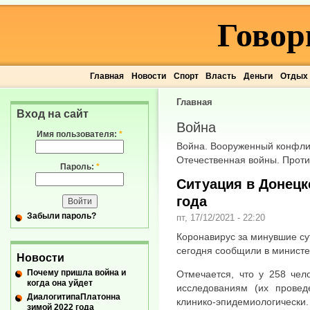
Говор
Главная
Новости
Спорт
Власть
Деньги
Отдых
Главная
Вход на сайт
Война
Имя пользователя:
*
Война. Вооруженный конфлик
Отечественная войны. Проти
Пароль:
*
Ситуация в Донецке
года
Забыли пароль?
пт, 17/12/2021 - 22:20
Коронавирус за минувшие сут
сегодня сообщили в министе
Новости
Почему пришла война и
Отмечается, что у 258 чел
когда она уйдет
исследованиям (их провед
ДиалогитипаПлатонна
клинико-эпидемиологически
зимой 2022 года