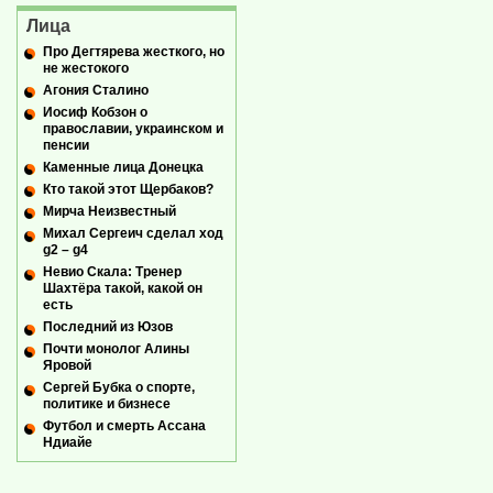
Лица
Про Дегтярева жесткого, но
не жестокого
Агония Сталино
Иосиф Кобзон о
православии, украинском и
пенсии
Каменные лица Донецка
Кто такой этот Щербаков?
Мирча Неизвестный
Михал Сергеич сделал ход
g2 – g4
Невио Скала: Тренер
Шахтёра такой, какой он
есть
Последний из Юзов
Почти монолог Алины
Яровой
Сергей Бубка о спорте,
политике и бизнесе
Футбол и смерть Ассана
Ндиайе