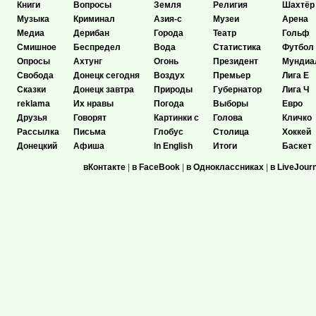
Книги
Вопросы
Земля
Религия
Шахтёр
Музыка
Криминал
Азия-с
Музеи
Арена
Медиа
Дерибан
Города
Театр
Гольф
Смишное
Беспредел
Вода
Статистика
Футбол
Опросы
Ахтунг
Огонь
Президент
Мундиа
Свобода
Донецк сегодня
Воздух
Премьер
Лига Е
Сказки
Донецк завтра
Природы
Губернатор
Лига Ч
reklama
Их нравы
Погода
Выборы
Евро
Друзья
Говорят
Картинки с
Голова
Кличко
Рассылка
Письма
Глобус
Столица
Хоккей
Донецкий
Афиша
In English
Итоги
Баскет
вКонтакте
|
в FaceBook
|
в Одноклассниках
|
в LiveJour