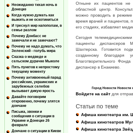
Отныне их пациентов не 
Неожиданно тихая ночь в
областной центр. Консуль
Донецке
можно проводить в режиме 
Когда нужно думать как
выжить и не оскотиниться
время врачей и пациентов, 
И треснул мир напополам, в
его стадиях, избавляет меди
семье разлом
Почему Донбасс не
Сегодня телемедицинскими
замечали и не замечают?
пациенты диспансеров М
Почему не надо думать, что
Шахтерска. Готовится под
Зеленский - голубь мира
созданному благодаря у
Сказка о медведе и
Благотворительного Фонда
сельском дурачке Мыколе
диспансер в Енакиево.
Пять пунктов к непростому
текущему моменту
Почему антивоенный парад
российских, украинских и
зарубежных селебов
Город
Новости
Новости 
вызывает дикую ярость
Войдите на сайт
для отправ
Давайте поговорим
откровенно, почему злятся
Статьи по теме
дончане
Письма, звонки и
Афиша кинотеатра им. 
сообщения о ситуации в
Украине и Донецке 26
Афиша кинотеатров Му
февраля
Афиша кинотеатра Звёз
Дончане о ситуации в Киеве