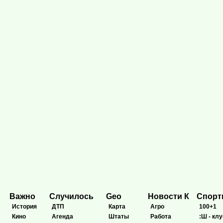
Важно
Случилось
Geo
Новости К
Спор
История
ДТП
Карта
Агро
100+1
Кино
Агенда
Штаты
Работа
:Ш - клу