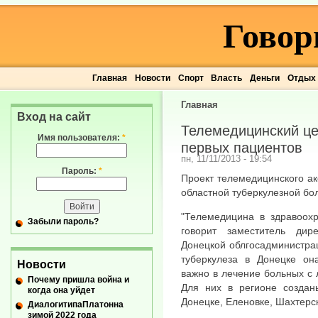
Говор
Главная
Новости
Спорт
Власть
Деньги
Отдых
Главная
Вход на сайт
Телемедицинский це
Имя пользователя:
*
первых пациентов
пн, 11/11/2013 - 19:54
Пароль:
*
Проект телемедицинского ак
областной туберкулезной б
"Телемедицина в здравоохр
Забыли пароль?
говорит заместитель дир
Донецкой облгосадминистра
туберкулеза в Донецке он
Новости
важно в лечение больных с
Почему пришла война и
Для них в регионе создан
когда она уйдет
Донецке, Еленовке, Шахтерск
ДиалогитипаПлатонна
зимой 2022 года