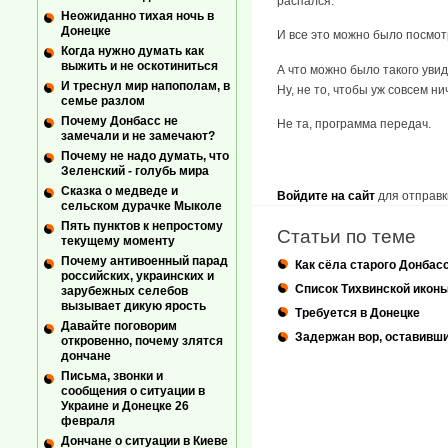
распался.
Неожиданно тихая ночь в
Донецке
И все это можно было посмотр
Когда нужно думать как
выжить и не оскотиниться
А что можно было такого увид
И треснул мир напополам, в
Ну, не то, чтобы уж совсем ни
семье разлом
Почему Донбасс не
Не та, программа передач.
замечали и не замечают?
Почему не надо думать, что
Зеленский - голубь мира
Сказка о медведе и
Войдите на сайт
для отправк
сельском дурачке Мыколе
Пять пунктов к непростому
Статьи по теме
текущему моменту
Почему антивоенный парад
Как сёла старого Донбас
российских, украинских и
Список Тихвинской иконы
зарубежных селебов
вызывает дикую ярость
Требуется в Донецке
Давайте поговорим
Задержан вор, оставивши
откровенно, почему злятся
дончане
Письма, звонки и
сообщения о ситуации в
Украине и Донецке 26
февраля
Дончане о ситуации в Киеве