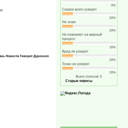
0%
Скорее всего ускорят
ще.
20%
Не знаю
20%
Не повлияют на мирный
процесс
20%
Вряд ли ускорят
знь
Новости
Говорят
Дуроскоп
20%
Точно не ускорят
20%
Всего голосов: 5
Старые опросы