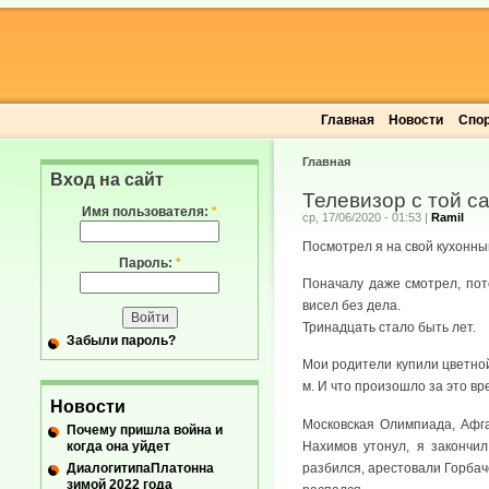
Главная
Новости
Спо
Главная
Вход на сайт
Телевизор с той с
Имя пользователя:
*
ср, 17/06/2020 - 01:53
|
Ramil
Посмотрел я на свой кухонный
Пароль:
*
Поначалу даже смотрел, пото
висел без дела.
Тринадцать стало быть лет.
Забыли пароль?
Мои родители купили цветной 
м. И что произошло за это вр
Новости
Московская Олимпиада, Афга
Почему пришла война и
когда она уйдет
Нахимов утонул, я закончи
ДиалогитипаПлатонна
разбился, арестовали Горбач
зимой 2022 года