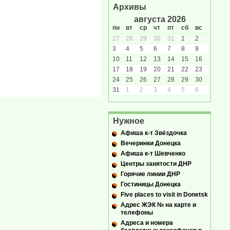
Архивы
августа 2026
пн
вт
ср
чт
пт
сб
вс
27
28
29
30
31
1
2
3
4
5
6
7
8
9
10
11
12
13
14
15
16
17
18
19
20
21
22
23
24
25
26
27
28
29
30
31
1
2
3
4
5
6
Нужное
Афиша к-т Звёздочка
Вечеринки Донецка
Афиша к-т Шевченко
Центры занятости ДНР
Горячие линии ДНР
Гостиницы Донецка
Five places to visit in Donetsk
Адрес ЖЭК № на карте и
телефоны
Адреса и номера