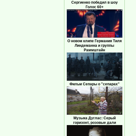
Сергиенко победил в шоу
Голос 60+
О новом клипе Германия Тиля
Линдеманна и группы
Раммштайн
Фильм Сепары о "сепарах"
Музыка Дуглас: Серый
горизонт, розовые дали