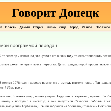
Говорит Донецк
рт
Власть
Деньги
Отдых
Жизнь
Лица
Город
Разное
Полезное
амой программой передач
 телевизор и вспомнил, что купил я его в 2007 году, то есть тринадцать лет н
м все реже, теперь и вовсе перестал. Дети, правда, порой просят включит
телик в 1978 году, я хорошо помню, я в этом году в школу пошел. Тринадцат
емя? Уйма всего.
нистан, Брежнев умер, потом умерли Андропов и Черненко, пришел Горба
л школу и поступил в институт, а они выпустили Сахарова, собрали Съе
ева, выпустили Горбачева, Ельцин забрался на броневик, Советский Союз см