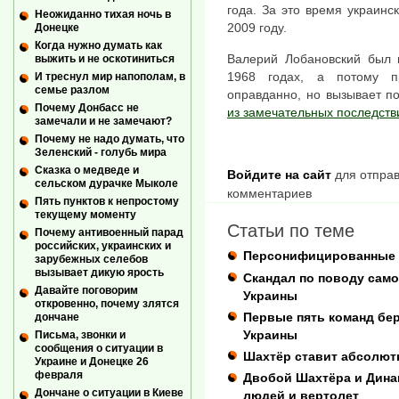
года. За это время украин
Неожиданно тихая ночь в
2009 году.
Донецке
Когда нужно думать как
Валерий Лобановский был и
выжить и не оскотиниться
1968 годах, а потому п
И треснул мир напополам, в
семье разлом
оправданно, но вызывает п
Почему Донбасс не
из замечательных последст
замечали и не замечают?
Почему не надо думать, что
Зеленский - голубь мира
Сказка о медведе и
Войдите на сайт
для отправ
сельском дурачке Мыколе
комментариев
Пять пунктов к непростому
текущему моменту
Статьи по теме
Почему антивоенный парад
российских, украинских и
Персонифицированные б
зарубежных селебов
вызывает дикую ярость
Скандал по поводу само
Давайте поговорим
Украины
откровенно, почему злятся
Первые пять команд бер
дончане
Украины
Письма, звонки и
сообщения о ситуации в
Шахтёр ставит абсолют
Украине и Донецке 26
февраля
Двобой Шахтёра и Дина
Дончане о ситуации в Киеве
людей и вертолет