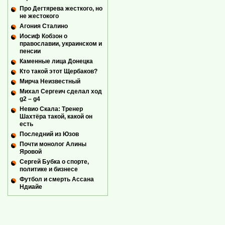
Про Дегтярева жесткого, но
не жестокого
Агония Сталино
Иосиф Кобзон о
православии, украинском и
пенсии
Каменные лица Донецка
Кто такой этот Щербаков?
Мирча Неизвестный
Михал Сергеич сделал ход
g2 – g4
Невио Скала: Тренер
Шахтёра такой, какой он
есть
Последний из Юзов
Почти монолог Алины
Яровой
Сергей Бубка о спорте,
политике и бизнесе
Футбол и смерть Ассана
Ндиайе