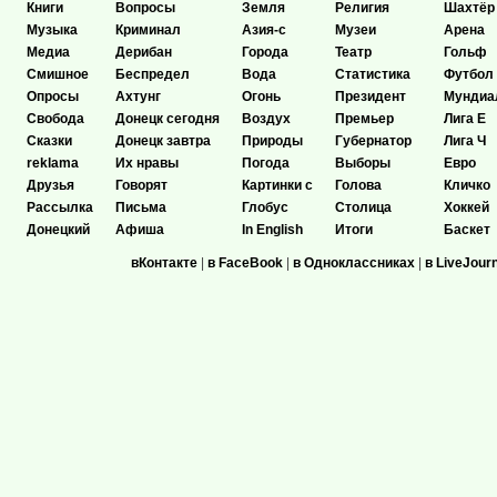
Книги
Вопросы
Земля
Религия
Шахтёр
Музыка
Криминал
Азия-с
Музеи
Арена
Медиа
Дерибан
Города
Театр
Гольф
Смишное
Беспредел
Вода
Статистика
Футбол
Опросы
Ахтунг
Огонь
Президент
Мундиа
Свобода
Донецк сегодня
Воздух
Премьер
Лига Е
Сказки
Донецк завтра
Природы
Губернатор
Лига Ч
reklama
Их нравы
Погода
Выборы
Евро
Друзья
Говорят
Картинки с
Голова
Кличко
Рассылка
Письма
Глобус
Столица
Хоккей
Донецкий
Афиша
In English
Итоги
Баскет
вКонтакте
|
в FaceBook
|
в Одноклассниках
|
в LiveJour