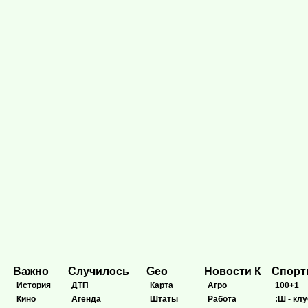
Важно
Случилось
Geo
Новости К
Спор
История
ДТП
Карта
Агро
100+1
Кино
Агенда
Штаты
Работа
:Ш - клу