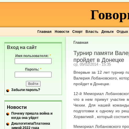
Говор
Главная
Новости
Спорт
Власть
Деньги
Отдых
Главная
Вход на сайт
Турнир памяти Вале
Имя пользователя:
*
пройдет в Донецке
ср, 05/02/2014 - 15:35
Пароль:
*
Впервые за 12 лет турнир 
Валерия Лобановского, кото
пройдет в Донецке.
Забыли пароль?
12-й Мемориал Лобановского
что в нем примут участие 
Чехии. Для нашей команды
Новости
подготовки к одному из ре
Почему пришла война и
Хорватией , который состоит
когда она уйдет
ДиалогитипаПлатонна
Мемориал Лобановского про
зимой 2022 года