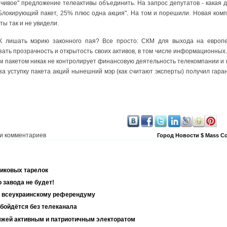
ивое" предложение телеактивы объединить. На запрос депутатов - какая д
"Блокирующий пакет, 25% плюс одна акция". На том и порешили. Новая ком
ы так и не увидели.
К лишать мэрию законного пая? Все просто: СКМ для выхода на европ
ать прозрачность и открытость своих активов, в том числе информационных. 
м пакетом никак не контролирует финансовую деятельность телекомпании и
за уступку пакета акций нынешний мэр (как считают эксперты) получил гар
и комментариев
Город
Новости
$
Mass 
никовых тарелок
 завода не будет!
к всеукраинскому референдуму
обойдётся без телеканала
мжей активным и патриотичным электоратом