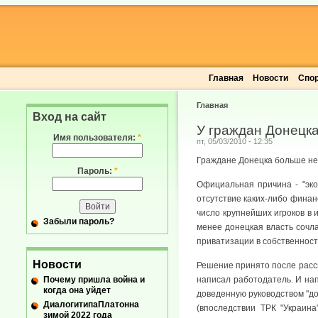
Главная
Новости
Спо
Главная
Вход на сайт
У граждан Донецка
Имя пользователя:
*
пт, 05/03/2010 - 12:35
Граждане Донецка больше не 
Пароль:
*
Официальная причина - "эко
отсутствие каких-либо финан
число крупнейших игроков в 
Забыли пароль?
менее донецкая власть сочла
приватизации в собственност
Новости
Решение принято после рассм
Почему пришла война и
написал работодатель. И нап
когда она уйдет
доведенную руководством "до
ДиалогитипаПлатонна
(впоследствии ТРК "Украин
зимой 2022 года