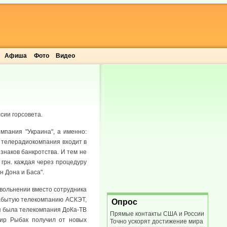
Афиша
Фото
Видео
сии горсовета.
мпания "Украина", а именно:
я телерадиокомпания входит в
знаков банкротства. И тем не
 грн. каждая через процедуру
н Дона и Баса".
увольнении вместо сотрудника
 забытую телекомпанию АСКЭТ,
Опрос
мя была телекомпания ДоКа-ТВ
Прямые контакты США и России
мир Рыбак получил от новых
Точно ускорят достижение мира