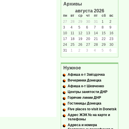
Архивы
августа 2026
пн
вт
ср
чт
пт
сб
вс
27
28
29
30
31
1
2
3
4
5
6
7
8
9
10
11
12
13
14
15
16
17
18
19
20
21
22
23
24
25
26
27
28
29
30
31
1
2
3
4
5
6
Нужное
Афиша к-т Звёздочка
Вечеринки Донецка
Афиша к-т Шевченко
Центры занятости ДНР
Горячие линии ДНР
Гостиницы Донецка
Five places to visit in Donetsk
Адрес ЖЭК № на карте и
телефоны
Адреса и номера