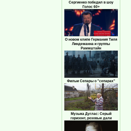
Сергиенко победил в шоу
Голос 60+
О новом клипе Германия Тиля
Линдеманна и группы
Раммштайн
Фильм Сепары о "сепарах"
Музыка Дуглас: Серый
горизонт, розовые дали