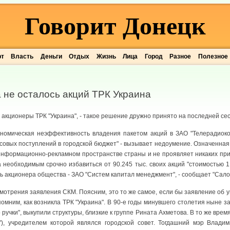
Говорит Донецк
рт
Власть
Деньги
Отдых
Жизнь
Лица
Город
Разное
Полезное
 не осталось акций ТРК Украина
акционеры ТРК "Украина", - такое решение дружно принято на последней сес
номическая неэффективность владения пакетом акций в ЗАО "Телерадиоко
совых поступлений в городской бюджет" - вызывает недоумение. Означенна
информационно-рекламном пространстве страны и не проявляет никаких при
 необходимым срочно избавиться от 90.245 тыс. своих акций "стоимостью 1
ь акционера общества - ЗАО "Систем капитал менеджмент", - сообщает "Сало
отрения заявления СКМ. Поясним, это то же самое, если бы заявление об 
омним, как возникла ТРК "Украина". В 90-е годы минувшего столетия ныне
 ручки", выкупили структуры, близкие к группе Рината Ахметова. В то же вре
а"), учредителем которой являлся городской совет. Тогдашний мэр Влади