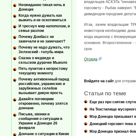
владельцев АСКЭТа "ненавязч
Неожиданно тихая ночь в
горсовету - Рыбак заверил: 
Донецке
дивидендов городские депутат
Когда нужно думать как
выжить и не оскотиниться
Итак, зачем владельцам ТР
И треснул мир напополам, в
инвесторов необходимо доказ
семье разлом
когда акционер с блокирующи
Почему Донбасс не
замечали и не замечают?
основное. Второстепенное - 
Почему не надо думать, что
срок.
Зеленский - голубь мира
Сказка о медведе и
Отсюда
сельском дурачке Мыколе
Пять пунктов к непростому
текущему моменту
Почему антивоенный парад
Войдите на сайт
для отправк
российских, украинских и
зарубежных селебов
Статьи по теме
вызывает дикую ярость
Давайте поговорим
Еще раз про снятие спут
откровенно, почему злятся
дончане
На Текстилище мусорного
Письма, звонки и
Мэр Донецка призывает 
сообщения о ситуации в
Украине и Донецке 26
Донецкий горсовет пока 
февраля
Мэр Донецка признал бо
Дончане о ситуации в Киеве