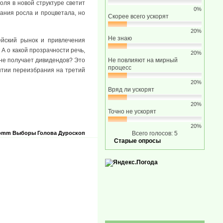
оля в новой структуре светит
0%
пания росла и процветала, но
Скорее всего ускорят
20%
Не знаю
ейский рынок и привлечения
А о какой прозрачности речь,
20%
 не получает дивидендов? Это
Не повлияют на мирный
процесс
антии переизбрания на третий
20%
Вряд ли ускорят
20%
Точно не ускорят
20%
Comm
Выборы
Голова
Дуроскоп
Всего голосов: 5
Старые опросы