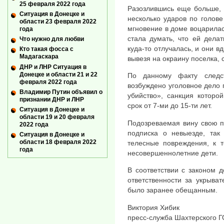
25 февраля 2022 года
Разозлившись еще больше, 
Ситуация в Донецке и
несколько ударов по голове 
области 23 февраля 2022
мгновение в доме воцарилас
года
стала думать, что ей делат
Что нужно для любви
куда-то отлучалась, и они в
Кто такая фосса с
Мадагаскара
вывезя на окраину поселка, 
ДНР и ЛНР Ситуация в
Донецке и области 21 и 22
По данному факту следс
февраля 2022 года
возбуждено уголовное дело 
Владимир Путин объявил о
убийство», санкция которо
признании ДНР и ЛНР
срок от 7-ми до 15-ти лет.
Ситуация в Донецке и
области 19 и 20 февраля
Подозреваемая вину свою п
2022 года
подписка о невыезде, так
Ситуация в Донецке и
области 18 февраля 2022
телесные повреждения, к 
года
несовершеннолетние дети.
В соответствии с законом 
ответственности за укрыват
было заранее обещанным.
Виктория Хибик
пресс-служба Шахтерского Г