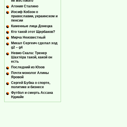
не жестокого
Агония Сталино
Иосиф Кобзон о
православии, украинском и
пенсии
Каменные лица Донецка
Кто такой этот Щербаков?
Мирча Неизвестный
Михал Сергеич сделал ход
g2 – g4
Невио Скала: Тренер
Шахтёра такой, какой он
есть
Последний из Юзов
Почти монолог Алины
Яровой
Сергей Бубка о спорте,
политике и бизнесе
Футбол и смерть Ассана
Ндиайе