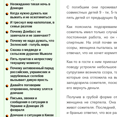
Неожиданно тихая ночь в
С погибшим они проживал
Донецке
совместных детей 9 - ти, 5-т
Когда нужно думать как
выжить и не оскотиниться
пять детей от предыдущих бр
И треснул мир напополам, в
Как пояснила подозреваем
семье разлом
сожитель имел только случа
Почему Донбасс не
замечали и не замечают?
постоянная работа, но он 
Почему не надо думать, что
спиртным. На этой почве м
Зеленский - голубь мира
ссоры, женщина пыталась зас
Сказка о медведе и
отвечал, что не хочет кормит
сельском дурачке Мыколе
Пять пунктов к непростому
Как-то в гости к ним приеха
текущему моменту
поводу устроили небольшое
Почему антивоенный парад
супругами возникла ссора, т
российских, украинских и
зарубежных селебов
которые она отложила на в
вызывает дикую ярость
заподозрила сожителя, поско
Давайте поговорим
его вернуть деньги.
откровенно, почему злятся
дончане
Получив в грубой форме от
Письма, звонки и
женщина не стерпела. Она 
сообщения о ситуации в
Украине и Донецке 26
живот сожителя. Последний, 
февраля
и бранью ответил, что все ра
Дончане о ситуации в Киеве