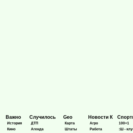
Важно
Случилось
Geo
Новости К
Спор
История
ДТП
Карта
Агро
100+1
Кино
Агенда
Штаты
Работа
:Ш - клу