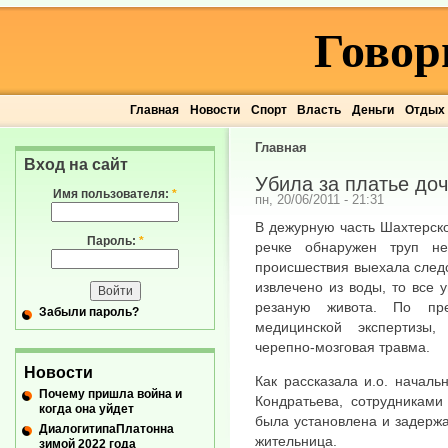
Говор
Главная
Новости
Спорт
Власть
Деньги
Отдых
Главная
Вход на сайт
Убила за платье до
Имя пользователя:
*
пн, 20/06/2011 - 21:31
В дежурную часть Шахтерско
Пароль:
*
речке обнаружен труп не
происшествия выехала следс
извлечено из воды, то все 
резаную живота. По пре
Забыли пароль?
медицинской экспертизы
черепно-мозговая травма.
Новости
Как рассказала и.о. начал
Почему пришла война и
Кондратьева, сотрудниками
когда она уйдет
была установлена и задерж
ДиалогитипаПлатонна
жительница.
зимой 2022 года