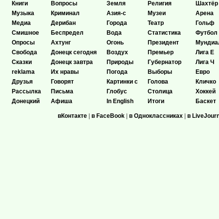
Книги
Вопросы
Земля
Религия
Шахтёр
Музыка
Криминал
Азия-с
Музеи
Арена
Медиа
Дерибан
Города
Театр
Гольф
Смишное
Беспредел
Вода
Статистика
Футбол
Опросы
Ахтунг
Огонь
Президент
Мундиа
Свобода
Донецк сегодня
Воздух
Премьер
Лига Е
Сказки
Донецк завтра
Природы
Губернатор
Лига Ч
reklama
Их нравы
Погода
Выборы
Евро
Друзья
Говорят
Картинки с
Голова
Кличко
Рассылка
Письма
Глобус
Столица
Хоккей
Донецкий
Афиша
In English
Итоги
Баскет
вКонтакте
|
в FaceBook
|
в Одноклассниках
|
в LiveJour