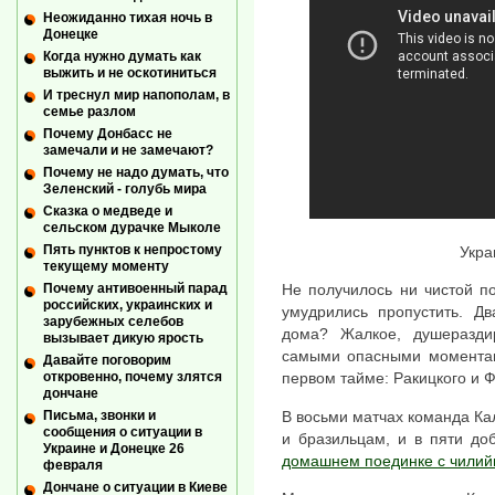
Неожиданно тихая ночь в
Донецке
Когда нужно думать как
выжить и не оскотиниться
И треснул мир напополам, в
семье разлом
Почему Донбасс не
замечали и не замечают?
Почему не надо думать, что
Зеленский - голубь мира
Сказка о медведе и
сельском дурачке Мыколе
Пять пунктов к непростому
Укра
текущему моменту
Почему антивоенный парад
Не получилось ни чистой п
российских, украинских и
умудрились пропустить. Дв
зарубежных селебов
дома? Жалкое, душеразд
вызывает дикую ярость
самыми опасными моментам
Давайте поговорим
откровенно, почему злятся
первом тайме: Ракицкого и Ф
дончане
В восьми матчах команда Ка
Письма, звонки и
сообщения о ситуации в
и бразильцам, и в пяти до
Украине и Донецке 26
домашнем поединке с чили
февраля
Дончане о ситуации в Киеве