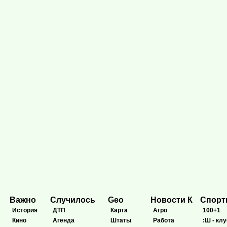
Важно
Случилось
Geo
Новости К
Спор
История
ДТП
Карта
Агро
100+1
Кино
Агенда
Штаты
Работа
:Ш - клу