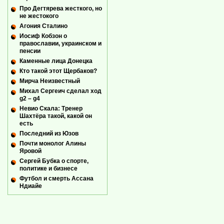
Про Дегтярева жесткого, но
не жестокого
Агония Сталино
Иосиф Кобзон о
православии, украинском и
пенсии
Каменные лица Донецка
Кто такой этот Щербаков?
Мирча Неизвестный
Михал Сергеич сделал ход
g2 – g4
Невио Скала: Тренер
Шахтёра такой, какой он
есть
Последний из Юзов
Почти монолог Алины
Яровой
Сергей Бубка о спорте,
политике и бизнесе
Футбол и смерть Ассана
Ндиайе