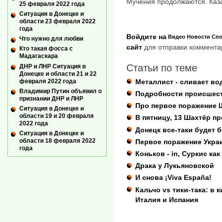
Мучения продолжаются. Каза
25 февраля 2022 года
Ситуация в Донецке и
области 23 февраля 2022
года
Войдите на
Видео
Новости
Спо
Что нужно для любви
сайт
для отправки коммента
Кто такая фосса с
Мадагаскара
Статьи по теме
ДНР и ЛНР Ситуация в
Донецке и области 21 и 22
февраля 2022 года
Металлист - сливает во
Владимир Путин объявил о
Подробности происшест
признании ДНР и ЛНР
Про первое поражение Ш
Ситуация в Донецке и
области 19 и 20 февраля
В пятницу, 13 Шахтёр п
2022 года
Донецк все-таки будет 
Ситуация в Донецке и
области 18 февраля 2022
Первое поражение Укра
года
Коньков - in, Суркис ка
Драка у Лукьяновской
И снова ¡Viva España!
Кальчо vs тики-така: в
Италия и Испания