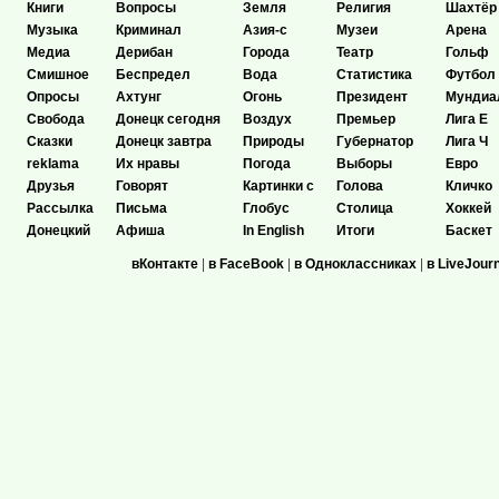
Книги
Вопросы
Земля
Религия
Шахтёр
Музыка
Криминал
Азия-с
Музеи
Арена
Медиа
Дерибан
Города
Театр
Гольф
Смишное
Беспредел
Вода
Статистика
Футбол
Опросы
Ахтунг
Огонь
Президент
Мундиа
Свобода
Донецк сегодня
Воздух
Премьер
Лига Е
Сказки
Донецк завтра
Природы
Губернатор
Лига Ч
reklama
Их нравы
Погода
Выборы
Евро
Друзья
Говорят
Картинки с
Голова
Кличко
Рассылка
Письма
Глобус
Столица
Хоккей
Донецкий
Афиша
In English
Итоги
Баскет
вКонтакте
|
в FaceBook
|
в Одноклассниках
|
в LiveJour