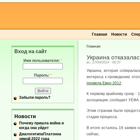
Главная
Новости
Спо
Главная
Вход на сайт
Украина отказалас
Имя пользователя:
*
вс, 27/04/2014 - 00:37
Украина, которая собиралас
Пароль:
*
интереса к проведению этог
провела Евро-2012
.
К первому крайнему сроку - 
Забыли пароль?
ассоциации, сообщает УЕФА.
Этим странам были предост
Новости
стадии процесса.
Почему пришла война и
когда она уйдет
В итоге осталось 19 заявок 
ДиалогитипаПлатонна
сейчас.
зимой 2022 года