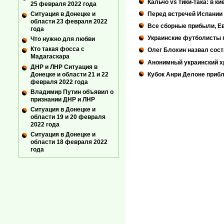
Кальчо vs тики-така: в 
25 февраля 2022 года
Перед встречей Испании 
Ситуация в Донецке и
области 23 февраля 2022
Все сборные прибыли, Е
года
Украинские футболисты 
Что нужно для любви
Кто такая фосса с
Олег Блохин назвал сост
Мадагаскара
Анонимный украинский х
ДНР и ЛНР Ситуация в
Донецке и области 21 и 22
Кубок Анри Делоне прибл
февраля 2022 года
Владимир Путин объявил о
признании ДНР и ЛНР
Ситуация в Донецке и
области 19 и 20 февраля
2022 года
Ситуация в Донецке и
области 18 февраля 2022
года