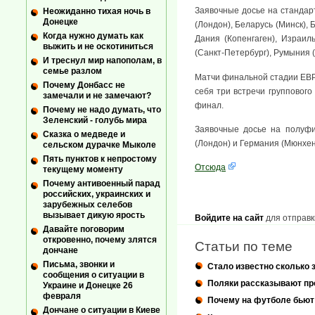
Заявочные досье на стандар
Неожиданно тихая ночь в
Донецке
(Лондон), Беларусь (Минск),
Когда нужно думать как
Дания (Копенгаген), Израил
выжить и не оскотиниться
(Санкт-Петербург), Румыния (
И треснул мир напополам, в
семье разлом
Матчи финальной стадии ЕВРО
Почему Донбасс не
себя три встречи группового
замечали и не замечают?
финал.
Почему не надо думать, что
Зеленский - голубь мира
Заявочные досье на полуфи
Сказка о медведе и
(Лондон) и Германия (Мюнхен
сельском дурачке Мыколе
Пять пунктов к непростому
Отсюда
текущему моменту
Почему антивоенный парад
российских, украинских и
зарубежных селебов
вызывает дикую ярость
Войдите на сайт
для отправк
Давайте поговорим
откровенно, почему злятся
Статьи по теме
дончане
Письма, звонки и
Стало известно сколько 
сообщения о ситуации в
Поляки рассказывают про
Украине и Донецке 26
февраля
Почему на футболе бьют
Дончане о ситуации в Киеве