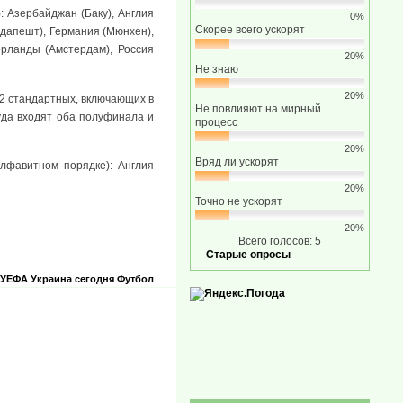
 Азербайджан (Баку), Англия
0%
Скорее всего ускорят
удапешт), Германия (Мюнхен),
ерланды (Амстердам), Россия
20%
Не знаю
20%
12 стандартных, включающих в
Не повлияют на мирный
куда входят оба полуфинала и
процесс
20%
Вряд ли ускорят
лфавитном порядке): Англия
20%
Точно не ускорят
20%
Всего голосов: 5
Старые опросы
УЕФА
Украина сегодня
Футбол