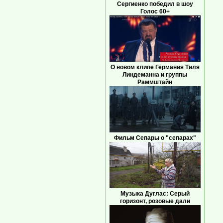
Сергиенко победил в шоу
Голос 60+
О новом клипе Германия Тиля
Линдеманна и группы
Раммштайн
Фильм Сепары о "сепарах"
Музыка Дуглас: Серый
горизонт, розовые дали