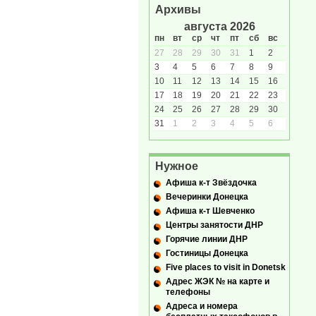
Архивы
августа 2026
пн
вт
ср
чт
пт
сб
вс
27
28
29
30
31
1
2
3
4
5
6
7
8
9
10
11
12
13
14
15
16
17
18
19
20
21
22
23
24
25
26
27
28
29
30
31
1
2
3
4
5
6
Нужное
Афиша к-т Звёздочка
Вечеринки Донецка
Афиша к-т Шевченко
Центры занятости ДНР
Горячие линии ДНР
Гостиницы Донецка
Five places to visit in Donetsk
Адрес ЖЭК № на карте и
телефоны
Адреса и номера