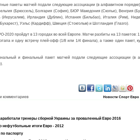
тные пакеты матчей подали следующие ассоциации (в алфавитном порядке):
 Бельгия (Брюссель), Болгария (София), БЮР Македония (Скопье), Венгрия (Б
ь (Иерусалим), Ирландия (Дублин), Испания (Бильбао), Италия (Рим), Нид
Бухарест), Уэльс (Кардифф), Швеция (Стокгольм) и Шотландия (Глазго).
-2020 пройдут в 13 городах во всей Европе. Матчи разбиты на 13 пакетов: 
 этапа и одну встречу плей-офф (1/8 или 1/4 финала), а также один пакет, 
нальный и финальный пакет матчей подали следующие ассоциации (в а
).
и комментариев
Новости
Спорт
Евро
заработали тренеры сборной Украины за проваленный Евро 2016
 нефутбольные итоги Евро - 2012
 по паспорту