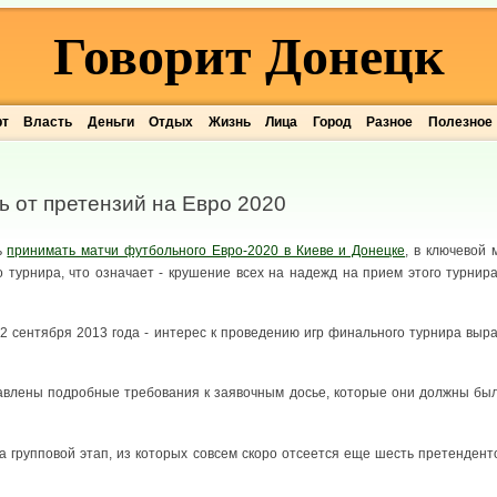
Говорит Донецк
рт
Власть
Деньги
Отдых
Жизнь
Лица
Город
Разное
Полезное
ь от претензий на Евро 2020
ь
принимать матчи футбольного Евро-2020 в Киеве и Донецке
, в ключевой 
о турнира, что означает - крушение всех на надежд на прием этого турнир
12 сентября 2013 года - интерес к проведению игр финального турнира вы
авлены подробные требования к заявочным досье, которые они должны был
на групповой этап, из которых совсем скоро отсеется еще шесть претендент