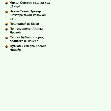
Михал Сергеич сделал ход
g2 – g4
Невио Скала: Тренер
Шахтёра такой, какой он
есть
Последний из Юзов
Почти монолог Алины
Яровой
Сергей Бубка о спорте,
политике и бизнесе
Футбол и смерть Ассана
Ндиайе