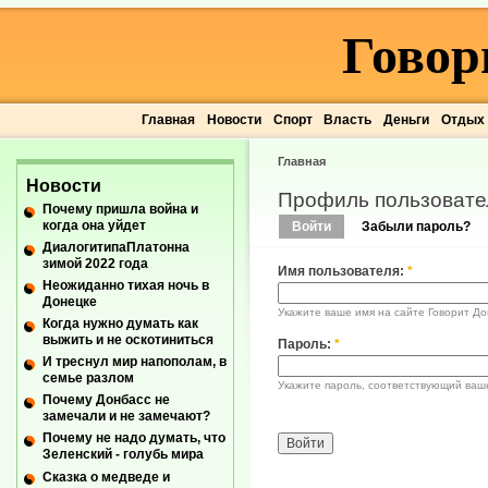
Говор
Главная
Новости
Спорт
Власть
Деньги
Отдых
Главная
Новости
Профиль пользовате
Почему пришла война и
когда она уйдет
Войти
Забыли пароль?
ДиалогитипаПлатонна
зимой 2022 года
Имя пользователя:
*
Неожиданно тихая ночь в
Донецке
Укажите ваше имя на сайте Говорит До
Когда нужно думать как
выжить и не оскотиниться
Пароль:
*
И треснул мир напополам, в
семье разлом
Укажите пароль, соответствующий ваш
Почему Донбасс не
замечали и не замечают?
Почему не надо думать, что
Зеленский - голубь мира
Сказка о медведе и