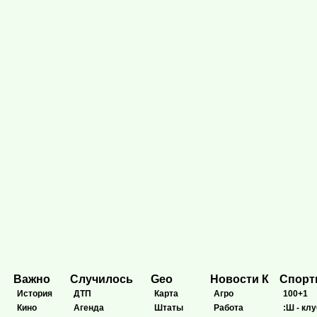
Важно
Случилось
Geo
Новости К
Спор
История
ДТП
Карта
Агро
100+1
Кино
Агенда
Штаты
Работа
:Ш - клу