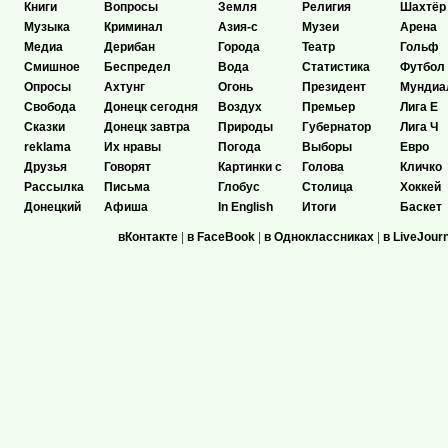
Книги
Вопросы
Земля
Религия
Шахтёр
Музыка
Криминал
Азия-с
Музеи
Арена
Медиа
Дерибан
Города
Театр
Гольф
Смишное
Беспредел
Вода
Статистика
Футбол
Опросы
Ахтунг
Огонь
Президент
Мундиа
Свобода
Донецк сегодня
Воздух
Премьер
Лига Е
Сказки
Донецк завтра
Природы
Губернатор
Лига Ч
reklama
Их нравы
Погода
Выборы
Евро
Друзья
Говорят
Картинки с
Голова
Кличко
Рассылка
Письма
Глобус
Столица
Хоккей
Донецкий
Афиша
In English
Итоги
Баскет
вКонтакте
|
в FaceBook
|
в Одноклассниках
|
в LiveJour