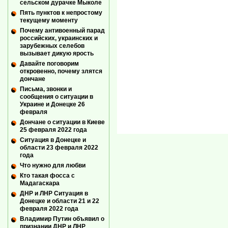
сельском дурачке Мыколе
Пять пунктов к непростому
текущему моменту
Почему антивоенный парад
российских, украинских и
зарубежных селебов
вызывает дикую ярость
Давайте поговорим
откровенно, почему злятся
дончане
Письма, звонки и
сообщения о ситуации в
Украине и Донецке 26
февраля
Дончане о ситуации в Киеве
25 февраля 2022 года
Ситуация в Донецке и
области 23 февраля 2022
года
Что нужно для любви
Кто такая фосса с
Мадагаскара
ДНР и ЛНР Ситуация в
Донецке и области 21 и 22
февраля 2022 года
Владимир Путин объявил о
признании ДНР и ЛНР