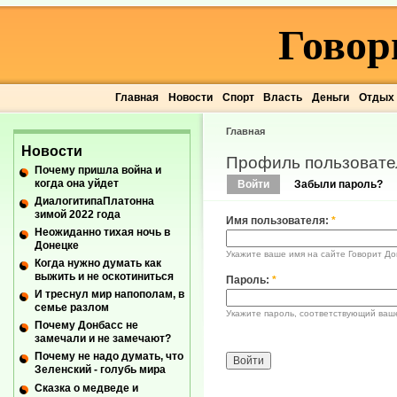
Говор
Главная
Новости
Спорт
Власть
Деньги
Отдых
Главная
Новости
Профиль пользовате
Почему пришла война и
когда она уйдет
Войти
Забыли пароль?
ДиалогитипаПлатонна
зимой 2022 года
Имя пользователя:
*
Неожиданно тихая ночь в
Донецке
Укажите ваше имя на сайте Говорит До
Когда нужно думать как
выжить и не оскотиниться
Пароль:
*
И треснул мир напополам, в
семье разлом
Укажите пароль, соответствующий ваш
Почему Донбасс не
замечали и не замечают?
Почему не надо думать, что
Зеленский - голубь мира
Сказка о медведе и