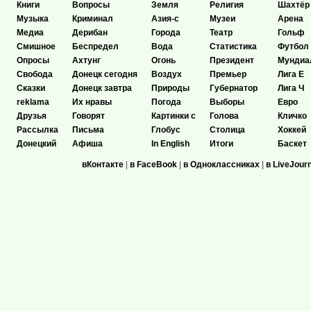
Книги
Вопросы
Земля
Религия
Шахтёр
Музыка
Криминал
Азия-с
Музеи
Арена
Медиа
Дерибан
Города
Театр
Гольф
Смишное
Беспредел
Вода
Статистика
Футбол
Опросы
Ахтунг
Огонь
Президент
Мундиа
Свобода
Донецк сегодня
Воздух
Премьер
Лига Е
Сказки
Донецк завтра
Природы
Губернатор
Лига Ч
reklama
Их нравы
Погода
Выборы
Евро
Друзья
Говорят
Картинки с
Голова
Кличко
Рассылка
Письма
Глобус
Столица
Хоккей
Донецкий
Афиша
In English
Итоги
Баскет
вКонтакте
|
в FaceBook
|
в Одноклассниках
|
в LiveJour