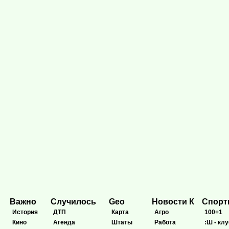
Важно
Случилось
Geo
Новости К
Спор
История
ДТП
Карта
Агро
100+1
Кино
Агенда
Штаты
Работа
:Ш - клу