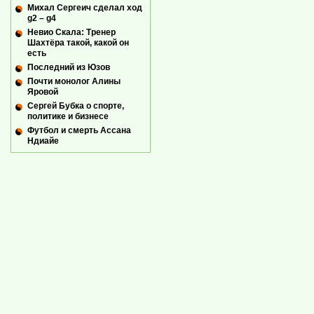
Михал Сергеич сделал ход
g2 – g4
Невио Скала: Тренер
Шахтёра такой, какой он
есть
Последний из Юзов
Почти монолог Алины
Яровой
Сергей Бубка о спорте,
политике и бизнесе
Футбол и смерть Ассана
Ндиайе