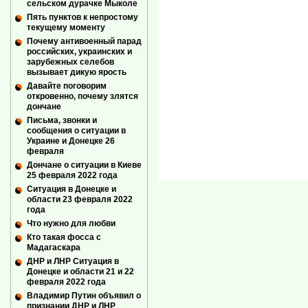
сельском дурачке Мыколе
Пять пунктов к непростому
текущему моменту
Почему антивоенный парад
российских, украинских и
зарубежных селебов
вызывает дикую ярость
Давайте поговорим
откровенно, почему злятся
дончане
Письма, звонки и
сообщения о ситуации в
Украине и Донецке 26
февраля
Дончане о ситуации в Киеве
25 февраля 2022 года
Ситуация в Донецке и
области 23 февраля 2022
года
Что нужно для любви
Кто такая фосса с
Мадагаскара
ДНР и ЛНР Ситуация в
Донецке и области 21 и 22
февраля 2022 года
Владимир Путин объявил о
признании ДНР и ЛНР