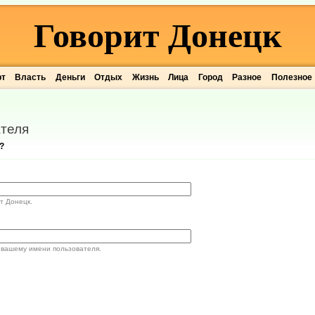
Говорит Донецк
рт
Власть
Деньги
Отдых
Жизнь
Лица
Город
Разное
Полезное
теля
?
т Донецк.
 вашему имени пользователя.