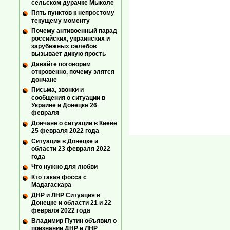
сельском дурачке Мыколе
Пять пунктов к непростому
текущему моменту
Почему антивоенный парад
российских, украинских и
зарубежных селебов
вызывает дикую ярость
Давайте поговорим
откровенно, почему злятся
дончане
Письма, звонки и
сообщения о ситуации в
Украине и Донецке 26
февраля
Дончане о ситуации в Киеве
25 февраля 2022 года
Ситуация в Донецке и
области 23 февраля 2022
года
Что нужно для любви
Кто такая фосса с
Мадагаскара
ДНР и ЛНР Ситуация в
Донецке и области 21 и 22
февраля 2022 года
Владимир Путин объявил о
признании ДНР и ЛНР