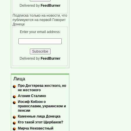
Delivered by
FeedBurner
Подписка только на новости, что
публикуются на первой Говорит
Донецк
Enter your email address:
Delivered by
FeedBurner
Лица
Про Дегтярева жесткого, но
не жестокого
Агония Сталино
Иосиф Кобзон о
православии, украинском и
пенсии
Каменные лица Донецка
Кто такой этот Щербаков?
Мирча Неизвестный