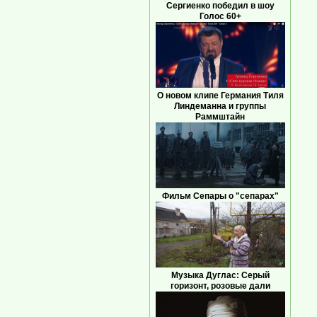
Сергиенко победил в шоу
Голос 60+
О новом клипе Германия Тиля
Линдеманна и группы
Раммштайн
Фильм Сепары о "сепарах"
Музыка Дуглас: Серый
горизонт, розовые дали