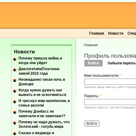
Главная
Новости
Спо
Главная
Новости
Профиль пользова
Почему пришла война и
когда она уйдет
Войти
Забыли пароль
ДиалогитипаПлатонна
зимой 2022 года
Имя пользователя:
*
Неожиданно тихая ночь в
Донецке
Укажите ваше имя на сайте Говори
Когда нужно думать как
выжить и не оскотиниться
Пароль:
*
И треснул мир напополам, в
семье разлом
Укажите пароль, соответствующий
Почему Донбасс не
замечали и не замечают?
Почему не надо думать, что
Зеленский - голубь мира
Сказка о медведе и