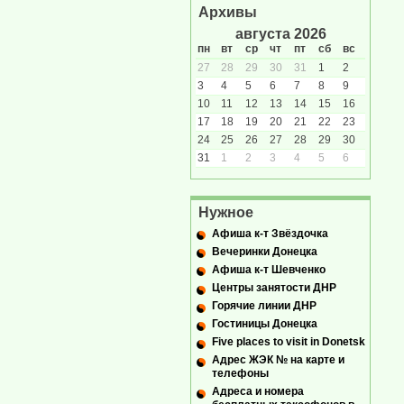
Архивы
августа 2026
пн
вт
ср
чт
пт
сб
вс
27
28
29
30
31
1
2
3
4
5
6
7
8
9
10
11
12
13
14
15
16
17
18
19
20
21
22
23
24
25
26
27
28
29
30
31
1
2
3
4
5
6
Нужное
Афиша к-т Звёздочка
Вечеринки Донецка
Афиша к-т Шевченко
Центры занятости ДНР
Горячие линии ДНР
Гостиницы Донецка
Five places to visit in Donetsk
Адрес ЖЭК № на карте и
телефоны
Адреса и номера