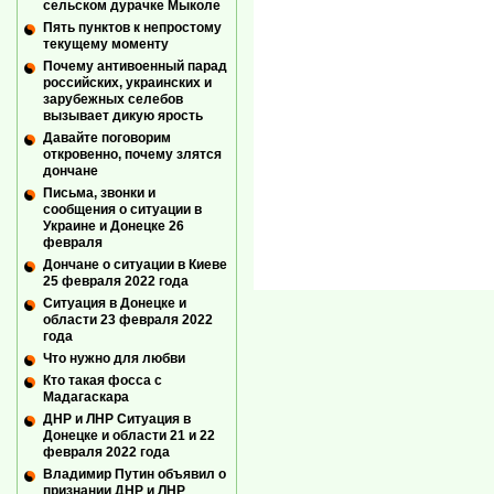
сельском дурачке Мыколе
Пять пунктов к непростому
текущему моменту
Почему антивоенный парад
российских, украинских и
зарубежных селебов
вызывает дикую ярость
Давайте поговорим
откровенно, почему злятся
дончане
Письма, звонки и
сообщения о ситуации в
Украине и Донецке 26
февраля
Дончане о ситуации в Киеве
25 февраля 2022 года
Ситуация в Донецке и
области 23 февраля 2022
года
Что нужно для любви
Кто такая фосса с
Мадагаскара
ДНР и ЛНР Ситуация в
Донецке и области 21 и 22
февраля 2022 года
Владимир Путин объявил о
признании ДНР и ЛНР