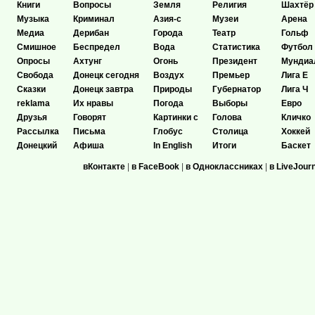
Книги
Вопросы
Земля
Религия
Шахтёр
Музыка
Криминал
Азия-с
Музеи
Арена
Медиа
Дерибан
Города
Театр
Гольф
Смишное
Беспредел
Вода
Статистика
Футбол
Опросы
Ахтунг
Огонь
Президент
Мундиа
Свобода
Донецк сегодня
Воздух
Премьер
Лига Е
Сказки
Донецк завтра
Природы
Губернатор
Лига Ч
reklama
Их нравы
Погода
Выборы
Евро
Друзья
Говорят
Картинки с
Голова
Кличко
Рассылка
Письма
Глобус
Столица
Хоккей
Донецкий
Афиша
In English
Итоги
Баскет
вКонтакте
|
в FaceBook
|
в Одноклассниках
|
в LiveJour