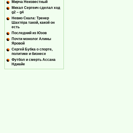
Мирча Неизвестный
Михал Сергеич сделал ход
g2 – g4
Невио Скала: Тренер
Шахтёра такой, какой он
есть
Последний из Юзов
Почти монолог Алины
Яровой
Сергей Бубка о спорте,
политике и бизнесе
Футбол и смерть Ассана
Ндиайе