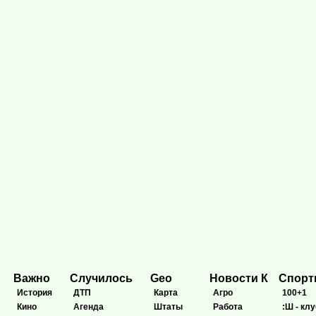
Важно
Случилось
Geo
Новости К
Спор
История
ДТП
Карта
Агро
100+1
Кино
Агенда
Штаты
Работа
:Ш - клу