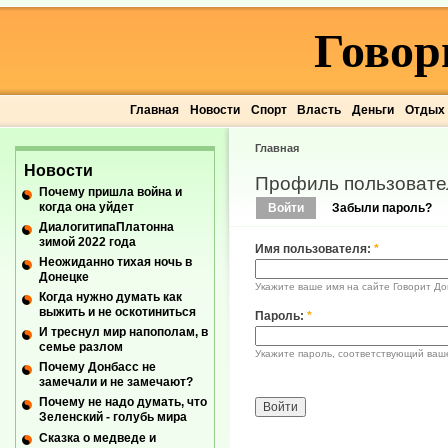
Говор
Главная
Новости
Спорт
Власть
Деньги
Отдых
Главная
Новости
Профиль пользовате
Почему пришла война и
когда она уйдет
Войти
Забыли пароль?
ДиалогитипаПлатонна
зимой 2022 года
Имя пользователя:
*
Неожиданно тихая ночь в
Донецке
Укажите ваше имя на сайте Говорит До
Когда нужно думать как
выжить и не оскотиниться
Пароль:
*
И треснул мир напополам, в
семье разлом
Укажите пароль, соответствующий ваш
Почему Донбасс не
замечали и не замечают?
Почему не надо думать, что
Зеленский - голубь мира
Сказка о медведе и