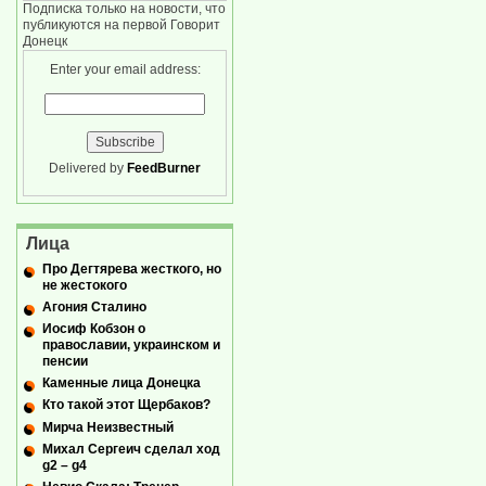
Подписка только на новости, что
публикуются на первой Говорит
Донецк
Enter your email address:
Delivered by
FeedBurner
Лица
Про Дегтярева жесткого, но
не жестокого
Агония Сталино
Иосиф Кобзон о
православии, украинском и
пенсии
Каменные лица Донецка
Кто такой этот Щербаков?
Мирча Неизвестный
Михал Сергеич сделал ход
g2 – g4