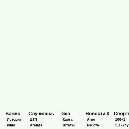
Важно
Случилось
Geo
Новости К
Спор
История
ДТП
Карта
Агро
100+1
Кино
Агенда
Штаты
Работа
:Ш - клу