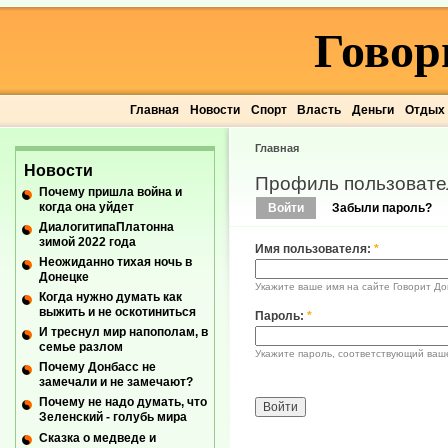
Говор
Главная
Новости
Спорт
Власть
Деньги
Отдых
Главная
Новости
Профиль пользовате
Почему пришла война и
когда она уйдет
Войти
Забыли пароль?
ДиалогитипаПлатонна
зимой 2022 года
Имя пользователя:
*
Неожиданно тихая ночь в
Донецке
Укажите ваше имя на сайте Говорит До
Когда нужно думать как
выжить и не оскотиниться
Пароль:
*
И треснул мир напополам, в
семье разлом
Укажите пароль, соответствующий ваш
Почему Донбасс не
замечали и не замечают?
Почему не надо думать, что
Зеленский - голубь мира
Сказка о медведе и