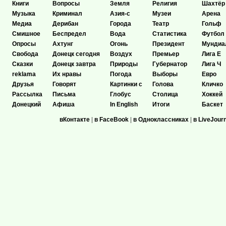
Книги
Вопросы
Земля
Религия
Шахтёр
Музыка
Криминал
Азия-с
Музеи
Арена
Медиа
Дерибан
Города
Театр
Гольф
Смишное
Беспредел
Вода
Статистика
Футбол
Опросы
Ахтунг
Огонь
Президент
Мундиа
Свобода
Донецк сегодня
Воздух
Премьер
Лига Е
Сказки
Донецк завтра
Природы
Губернатор
Лига Ч
reklama
Их нравы
Погода
Выборы
Евро
Друзья
Говорят
Картинки с
Голова
Кличко
Рассылка
Письма
Глобус
Столица
Хоккей
Донецкий
Афиша
In English
Итоги
Баскет
вКонтакте
|
в FaceBook
|
в Одноклассниках
|
в LiveJour