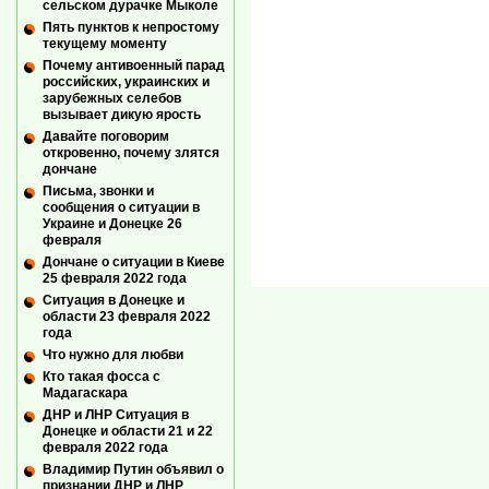
сельском дурачке Мыколе
Пять пунктов к непростому
текущему моменту
Почему антивоенный парад
российских, украинских и
зарубежных селебов
вызывает дикую ярость
Давайте поговорим
откровенно, почему злятся
дончане
Письма, звонки и
сообщения о ситуации в
Украине и Донецке 26
февраля
Дончане о ситуации в Киеве
25 февраля 2022 года
Ситуация в Донецке и
области 23 февраля 2022
года
Что нужно для любви
Кто такая фосса с
Мадагаскара
ДНР и ЛНР Ситуация в
Донецке и области 21 и 22
февраля 2022 года
Владимир Путин объявил о
признании ДНР и ЛНР