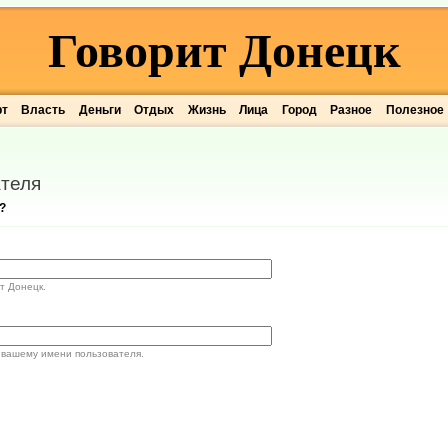
Говорит Донецк
рт
Власть
Деньги
Отдых
Жизнь
Лица
Город
Разное
Полезное
теля
?
т Донецк.
 вашему имени пользователя.