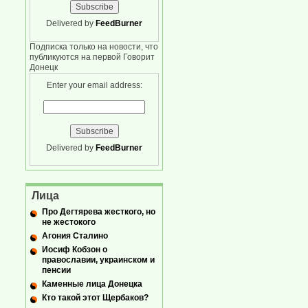
Delivered by
FeedBurner
Подписка только на новости, что
публикуются на первой Говорит
Донецк
Enter your email address:
Delivered by
FeedBurner
Лица
Про Дегтярева жесткого, но
не жестокого
Агония Сталино
Иосиф Кобзон о
православии, украинском и
пенсии
Каменные лица Донецка
Кто такой этот Щербаков?