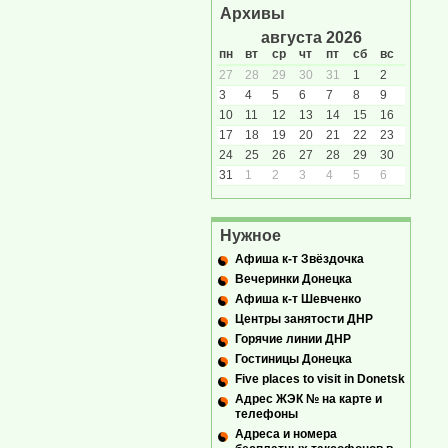
Архивы
августа 2026
пн
вт
ср
чт
пт
сб
вс
27
28
29
30
31
1
2
3
4
5
6
7
8
9
10
11
12
13
14
15
16
17
18
19
20
21
22
23
24
25
26
27
28
29
30
31
1
2
3
4
5
6
Нужное
Афиша к-т Звёздочка
Вечеринки Донецка
Афиша к-т Шевченко
Центры занятости ДНР
Горячие линии ДНР
Гостиницы Донецка
Five places to visit in Donetsk
Адрес ЖЭК № на карте и
телефоны
Адреса и номера