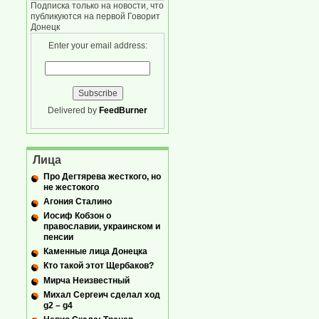
Подписка только на новости, что
публикуются на первой Говорит
Донецк
Enter your email address:
Delivered by
FeedBurner
Лица
Про Дегтярева жесткого, но
не жестокого
Агония Сталино
Иосиф Кобзон о
православии, украинском и
пенсии
Каменные лица Донецка
Кто такой этот Щербаков?
Мирча Неизвестный
Михал Сергеич сделал ход
g2 – g4