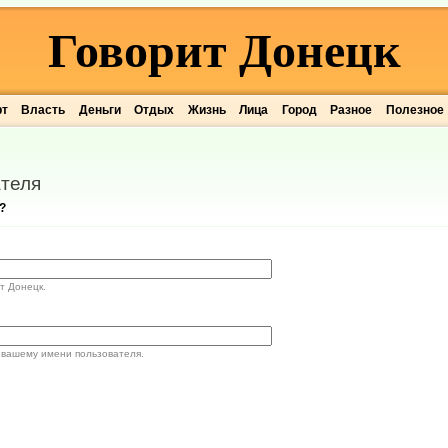
Говорит Донецк
рт
Власть
Деньги
Отдых
Жизнь
Лица
Город
Разное
Полезное
теля
?
т Донецк.
 вашему имени пользователя.