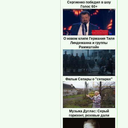
Сергиенко победил в шоу
Голос 60+
О новом клипе Германия Тиля
Линдеманна и группы
Раммштайн
Фильм Сепары о "сепарах"
Музыка Дуглас: Серый
горизонт, розовые дали