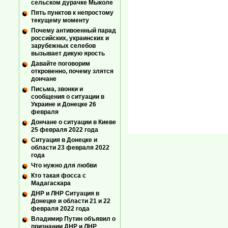
сельском дурачке Мыколе
Пять пунктов к непростому
текущему моменту
Почему антивоенный парад
российских, украинских и
зарубежных селебов
вызывает дикую ярость
Давайте поговорим
откровенно, почему злятся
дончане
Письма, звонки и
сообщения о ситуации в
Украине и Донецке 26
февраля
Дончане о ситуации в Киеве
25 февраля 2022 года
Ситуация в Донецке и
области 23 февраля 2022
года
Что нужно для любви
Кто такая фосса с
Мадагаскара
ДНР и ЛНР Ситуация в
Донецке и области 21 и 22
февраля 2022 года
Владимир Путин объявил о
признании ДНР и ЛНР