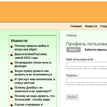
Главная
Новости
Спо
Главная
Новости
Профиль пользова
Почему пришла война и
когда она уйдет
Войти
Забыли пароль
ДиалогитипаПлатонна
зимой 2022 года
Имя пользователя:
*
Неожиданно тихая ночь в
Донецке
Укажите ваше имя на сайте Говори
Когда нужно думать как
выжить и не оскотиниться
Пароль:
*
И треснул мир напополам, в
семье разлом
Укажите пароль, соответствующий
Почему Донбасс не
замечали и не замечают?
Почему не надо думать, что
Зеленский - голубь мира
Сказка о медведе и