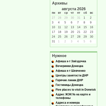
Архивы
августа 2026
пн
вт
ср
чт
пт
сб
вс
27
28
29
30
31
1
2
3
4
5
6
7
8
9
10
11
12
13
14
15
16
17
18
19
20
21
22
23
24
25
26
27
28
29
30
31
1
2
3
4
5
6
Нужное
Афиша к-т Звёздочка
Вечеринки Донецка
Афиша к-т Шевченко
Центры занятости ДНР
Горячие линии ДНР
Гостиницы Донецка
Five places to visit in Donetsk
Адрес ЖЭК № на карте и
телефоны
Адреса и номера