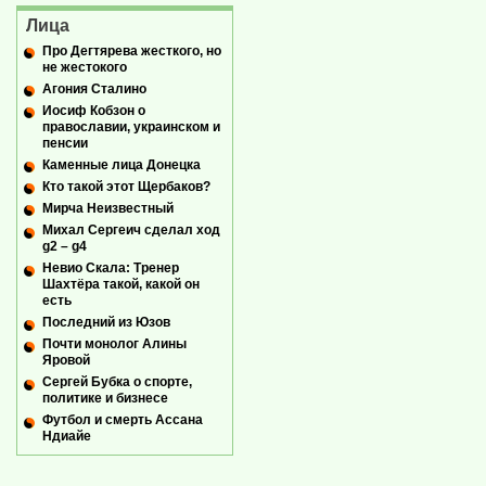
Лица
Про Дегтярева жесткого, но
не жестокого
Агония Сталино
Иосиф Кобзон о
православии, украинском и
пенсии
Каменные лица Донецка
Кто такой этот Щербаков?
Мирча Неизвестный
Михал Сергеич сделал ход
g2 – g4
Невио Скала: Тренер
Шахтёра такой, какой он
есть
Последний из Юзов
Почти монолог Алины
Яровой
Сергей Бубка о спорте,
политике и бизнесе
Футбол и смерть Ассана
Ндиайе