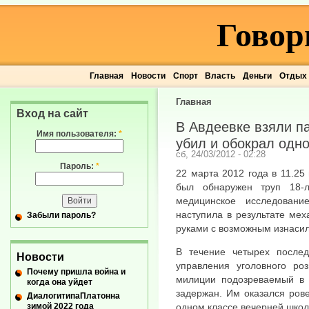
Говор
Главная
Новости
Спорт
Власть
Деньги
Отдых
Главная
Вход на сайт
В Авдеевке взяли п
Имя пользователя:
*
убил и обокрал одн
сб, 24/03/2012 - 02:28
Пароль:
*
22 марта 2012 года в 11.25
был обнаружен труп 18-л
медицинское исследовани
наступила в результате ме
Забыли пароль?
руками с возможным изнаси
В течение четырех послед
Новости
управления уголовного роз
Почему пришла война и
милиции подозреваемый в 
когда она уйдет
задержан. Им оказался ров
ДиалогитипаПлатонна
зимой 2022 года
одном классе вечерней школ