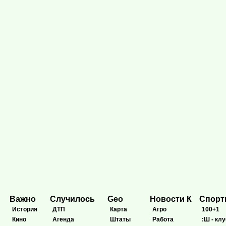
Важно
Случилось
Geo
Новости К
Спор
История
ДТП
Карта
Агро
100+1
Кино
Агенда
Штаты
Работа
:Ш - клу