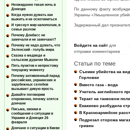
Неожиданно тихая ночь в
По данному факту возбужден
Донецке
Украины «Умышленное убийс
Когда нужно думать как
выжить и не оскотиниться
Задержанный дал признатель
И треснул мир напополам, в
семье разлом
Почему Донбасс не
замечали и не замечают?
Войдите на сайт
для
Почему не надо думать, что
Зеленский - голубь мира
отправки комментариев
Сказка о медведе и
сельском дурачке Мыколе
Статьи по теме
Пять пунктов к непростому
текущему моменту
Съемки убийства на вид
Почему антивоенный парад
Горловки
российских, украинских и
Вместо газа - вода
зарубежных селебов
вызывает дикую ярость
Учитель английского пр
Давайте поговорим
Теракт на танковом пол
откровенно, почему злятся
дончане
Енакиево разбудила стр
Письма, звонки и
В Красноармейске расс
сообщения о ситуации в
Украине и Донецке 26
Подрезал сторожа магаз
февраля
гривен
Дончане о ситуации в Киеве