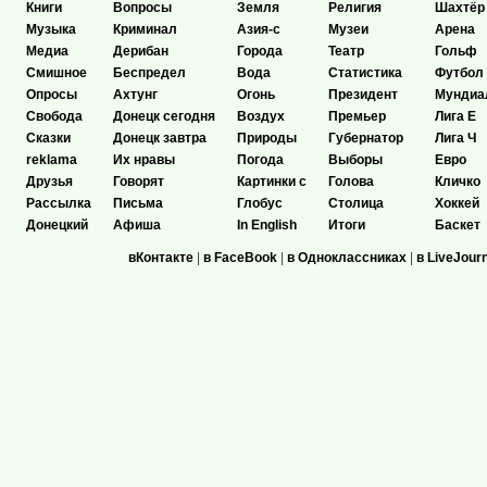
Книги
Вопросы
Земля
Религия
Шахтёр
Музыка
Криминал
Азия-с
Музеи
Арена
Медиа
Дерибан
Города
Театр
Гольф
Смишное
Беспредел
Вода
Статистика
Футбол
Опросы
Ахтунг
Огонь
Президент
Мундиа
Свобода
Донецк сегодня
Воздух
Премьер
Лига Е
Сказки
Донецк завтра
Природы
Губернатор
Лига Ч
reklama
Их нравы
Погода
Выборы
Евро
Друзья
Говорят
Картинки с
Голова
Кличко
Рассылка
Письма
Глобус
Столица
Хоккей
Донецкий
Афиша
In English
Итоги
Баскет
вКонтакте
|
в FaceBook
|
в Одноклассниках
|
в LiveJour