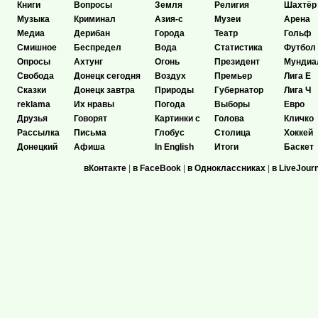
Книги
Вопросы
Земля
Религия
Шахтёр
Музыка
Криминал
Азия-с
Музеи
Арена
Медиа
Дерибан
Города
Театр
Гольф
Смишное
Беспредел
Вода
Статистика
Футбол
Опросы
Ахтунг
Огонь
Президент
Мундиа
Свобода
Донецк сегодня
Воздух
Премьер
Лига Е
Сказки
Донецк завтра
Природы
Губернатор
Лига Ч
reklama
Их нравы
Погода
Выборы
Евро
Друзья
Говорят
Картинки с
Голова
Кличко
Рассылка
Письма
Глобус
Столица
Хоккей
Донецкий
Афиша
In English
Итоги
Баскет
вКонтакте
|
в FaceBook
|
в Одноклассниках
|
в LiveJour