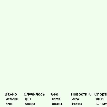
Важно
Случилось
Geo
Новости К
Спор
История
ДТП
Карта
Агро
100+1
Кино
Агенда
Штаты
Работа
:Ш - клу