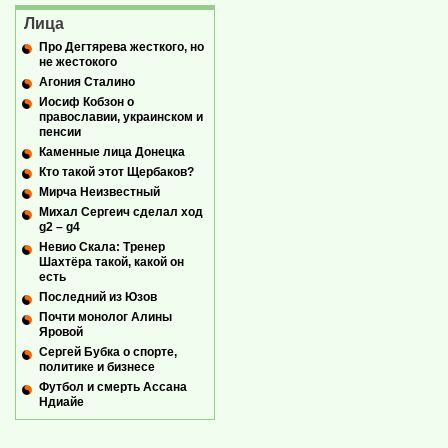
Лица
Про Дегтярева жесткого, но
не жестокого
Агония Сталино
Иосиф Кобзон о
православии, украинском и
пенсии
Каменные лица Донецка
Кто такой этот Щербаков?
Мирча Неизвестный
Михал Сергеич сделал ход
g2 – g4
Невио Скала: Тренер
Шахтёра такой, какой он
есть
Последний из Юзов
Почти монолог Алины
Яровой
Сергей Бубка о спорте,
политике и бизнесе
Футбол и смерть Ассана
Ндиайе