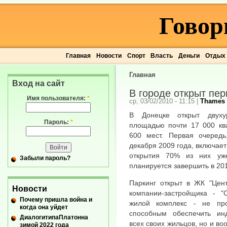
Говор
Главная
Новости
Спорт
Власть
Деньги
Отдых
Главная
Вход на сайт
В городе открыт пе
Имя пользователя:
*
ср, 03/02/2010 - 11:15
|
Thames
В Донецке открыт двуху
Пароль:
*
площадью почти 17 000 ква
600 мест. Первая очередь
декабря 2009 года, включает
открытия 70% из них уж
Забыли пароль?
планируется завершить в 201
Паркинг открыт в ЖК "Цент
Новости
компании-застройщика - "С
Почему пришла война и
жилой комплекс - не пр
когда она уйдет
способным обеспечить ин
ДиалогитипаПлатонна
всех своих жильцов, но и в
зимой 2022 года