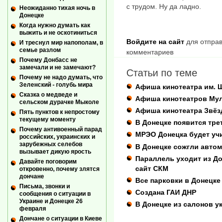
с трудом. Ну да ладно.
Неожиданно тихая ночь в
Донецке
Когда нужно думать как
выжить и не оскотиниться
Войдите на сайт
для отправ
И треснул мир напополам, в
семье разлом
комментариев
Почему Донбасс не
замечали и не замечают?
Статьи по теме
Почему не надо думать, что
Зеленский - голубь мира
Афиша кинотеатра им. 
Сказка о медведе и
Афиша кинотеатров Му
сельском дурачке Мыколе
Афиша кинотеатра Звёз
Пять пунктов к непростому
текущему моменту
В Донецке появится тре
Почему антивоенный парад
МРЭО Донецка будет уч
российских, украинских и
зарубежных селебов
В Донецке сожгли авто
вызывает дикую ярость
Параллель уходит из Д
Давайте поговорим
сайт СКМ
откровенно, почему злятся
дончане
Все парковки в Донецке
Письма, звонки и
Создана ГАИ ДНР
сообщения о ситуации в
Украине и Донецке 26
В Донецке из салонов у
февраля
Дончане о ситуации в Киеве