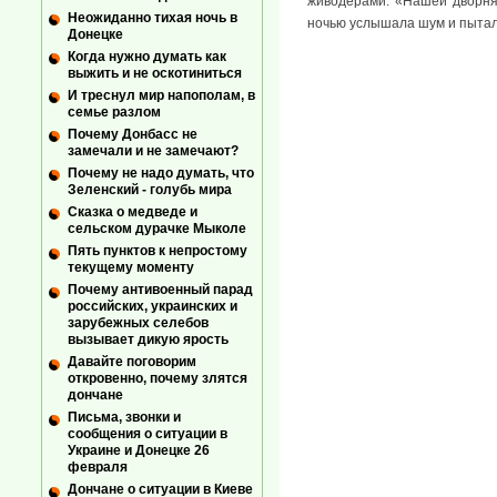
живодерами. «Нашей дворняж
Неожиданно тихая ночь в
ночью услышала шум и пыталас
Донецке
Когда нужно думать как
выжить и не оскотиниться
И треснул мир напополам, в
семье разлом
Почему Донбасс не
замечали и не замечают?
Почему не надо думать, что
Зеленский - голубь мира
Сказка о медведе и
сельском дурачке Мыколе
Пять пунктов к непростому
текущему моменту
Почему антивоенный парад
российских, украинских и
зарубежных селебов
вызывает дикую ярость
Давайте поговорим
откровенно, почему злятся
дончане
Письма, звонки и
сообщения о ситуации в
Украине и Донецке 26
февраля
Дончане о ситуации в Киеве