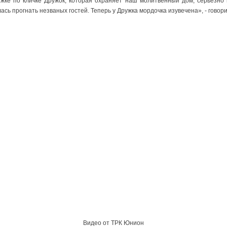
ке по кличке Дружок, которая охраняет наш молитвенный дом, серьезно 
ь прогнать незваных гостей. Теперь у Дружка мордочка изувечена», - говори
Видео от ТРК Юнион