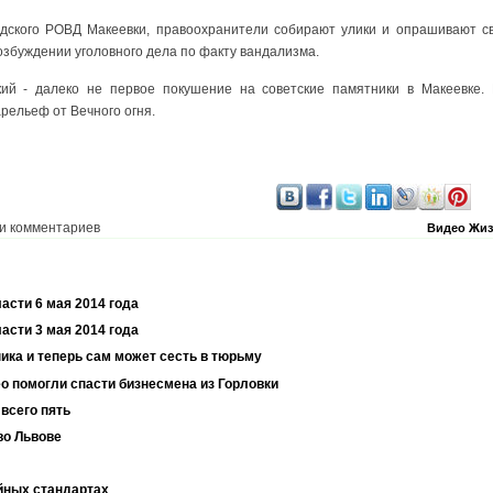
дского РОВД Макеевки, правоохранители собирают улики и опрашивают св
озбуждении уголовного дела по факту вандализма.
ий - далеко не первое покушение на советские памятники в Макеевке. 
рельеф от Вечного огня.
и комментариев
Видео
Жиз
асти 6 мая 2014 года
асти 3 мая 2014 года
ика и теперь сам может сесть в тюрьму
о помогли спасти бизнесмена из Горловки
всего пять
во Львове
йных стандартах