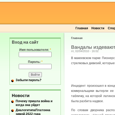
Главная
Новости
Спо
Главная
Вход на сайт
Вандалы издевают
Имя пользователя:
*
пт, 02/04/2010 - 16:02
В макеевском парке Пионерс
Пароль:
*
стрелковых дивизий, которые
Забыли пароль?
Инцидент произошел в конце
коммунальщики вытерли ее 
Новости
табличку, на которой латин
Почему пришла война и
была разбита надвое.
когда она уйдет
ДиалогитипаПлатонна
По словам дворника распо
зимой 2022 года