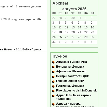
Архивы
идетелей. В течение десяти
августа 2026
пн
вт
ср
чт
пт
сб
вс
27
28
29
30
31
1
2
В 2008 году там украли 70-
3
4
5
6
7
8
9
10
11
12
13
14
15
16
17
18
19
20
21
22
23
24
25
26
27
28
29
30
31
1
2
3
4
5
6
нь
Новости
3 2 1
Война
Города
Нужное
Афиша к-т Звёздочка
Вечеринки Донецка
Афиша к-т Шевченко
Центры занятости ДНР
Горячие линии ДНР
Гостиницы Донецка
Five places to visit in Donetsk
Адрес ЖЭК № на карте и
телефоны
Адреса и номера