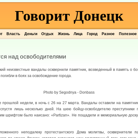
Говорит Донецк
рт
Власть
Деньги
Отдых
Жизнь
Лица
Город
Разное
Полезное
ся над освободителями
кий неизвестные вандалы осквернили памятник, возведенный в память о бой
 погибли в боях за освобождение города.
Photo by Segodnya - Donbass
 прошлой недели, в ночь с 26 на 27 марта. Вандалы оставили на памятник
спустя лишь несколько дней. На шею бойцу-освободителю преступники 
ским шрифтом было наисано: «Partizan». Не пощадили и мемориальную доск
ложенного неподалеку протестантского Дома молитвы, осквернители п