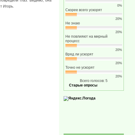
повредили глаз. Видимо, она
0%
т Игорь.
Скорее всего ускорят
20%
Не знаю
20%
Не повлияют на мирный
процесс
20%
Вряд ли ускорят
20%
Точно не ускорят
20%
Всего голосов: 5
Старые опросы