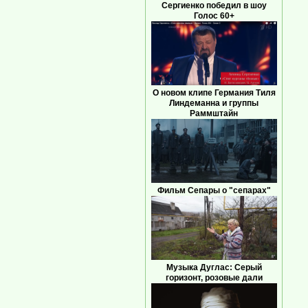
Сергиенко победил в шоу
Голос 60+
О новом клипе Германия Тиля
Линдеманна и группы
Раммштайн
Фильм Сепары о "сепарах"
Музыка Дуглас: Серый
горизонт, розовые дали