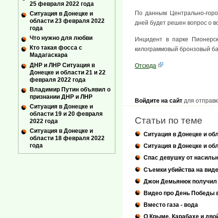
25 февраля 2022 года
По данным Центрально-горо
Ситуация в Донецке и
области 23 февраля 2022
дней будет решен вопрос о в
года
Что нужно для любви
Инцидент в парке Пионерск
Кто такая фосса с
килограммовый бронзовый ба
Мадагаскара
ДНР и ЛНР Ситуация в
Отсюда
Донецке и области 21 и 22
февраля 2022 года
Владимир Путин объявил о
признании ДНР и ЛНР
Войдите на сайт
для отправк
Ситуация в Донецке и
области 19 и 20 февраля
Статьи по теме
2022 года
Ситуация в Донецке и
Ситуация в Донецке и обл
области 18 февраля 2022
года
Ситуация в Донецке и обл
Спас девушку от насильн
Съемки убийства на виде
Джон Демьянюк получил 
Видео про День Победы 
Вместо газа - вода
О Крыме, Карабахе и дво