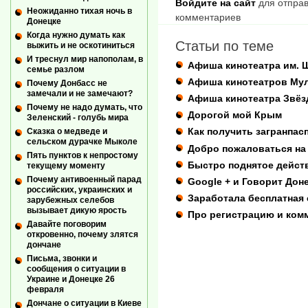
Войдите на сайт
для отправ
Неожиданно тихая ночь в
комментариев
Донецке
Когда нужно думать как
Статьи по теме
выжить и не оскотиниться
И треснул мир напополам, в
Афиша кинотеатра им. 
семье разлом
Афиша кинотеатров Му
Почему Донбасс не
замечали и не замечают?
Афиша кинотеатра Звёз
Почему не надо думать, что
Дорогой мой Крым
Зеленский - голубь мира
Как получить загранпас
Сказка о медведе и
сельском дурачке Мыколе
Добро пожаловаться на
Пять пунктов к непростому
Быстро поднятое дейст
текущему моменту
Почему антивоенный парад
Google + и Говорит Дон
российских, украинских и
Заработала бесплатная 
зарубежных селебов
вызывает дикую ярость
Про регистрацию и комм
Давайте поговорим
откровенно, почему злятся
дончане
Письма, звонки и
сообщения о ситуации в
Украине и Донецке 26
февраля
Дончане о ситуации в Киеве