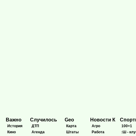
Важно
Случилось
Geo
Новости К
Спор
История
ДТП
Карта
Агро
100+1
Кино
Агенда
Штаты
Работа
:Ш - клу