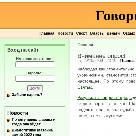
Говор
Главная
Новости
Спорт
Власть
Деньги
Отдых
Главная
Вход на сайт
Внимание опрос!
Имя пользователя:
*
пт, 30/10/2009 - 23:16
|
Thames
наблюдая как стремительно 
Пароль:
*
украинскими, становится с
настоящее. По этому пов
Святых
.
Забыли пароль?
Результаты опроса предыд
скорее верят в то, что Ша
надеются на то, что судьба
Новости
поле, а не в закулисье.
Почему пришла война и
когда она уйдет
ДиалогитипаПлатонна
зимой 2022 года