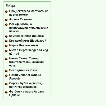
Лица
Про Дегтярева жесткого, но
не жестокого
Агония Сталино
Иосиф Кобзон о
православии, украинском и
пенсии
Каменные лица Донецка
Кто такой этот Щербаков?
Мирча Неизвестный
Михал Сергеич сделал ход
g2 – g4
Невио Скала: Тренер
Шахтёра такой, какой он
есть
Последний из Юзов
Почти монолог Алины
Яровой
Сергей Бубка о спорте,
политике и бизнесе
Футбол и смерть Ассана
Ндиайе