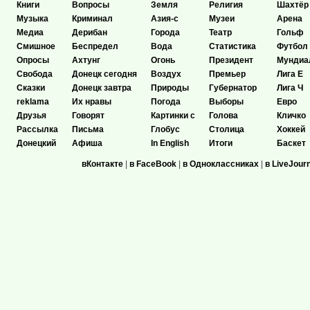
Книги
Вопросы
Земля
Религия
Шахтёр
Музыка
Криминал
Азия-с
Музеи
Арена
Медиа
Дерибан
Города
Театр
Гольф
Смишное
Беспредел
Вода
Статистика
Футбол
Опросы
Ахтунг
Огонь
Президент
Мундиа
Свобода
Донецк сегодня
Воздух
Премьер
Лига Е
Сказки
Донецк завтра
Природы
Губернатор
Лига Ч
reklama
Их нравы
Погода
Выборы
Евро
Друзья
Говорят
Картинки с
Голова
Кличко
Рассылка
Письма
Глобус
Столица
Хоккей
Донецкий
Афиша
In English
Итоги
Баскет
вКонтакте
|
в FaceBook
|
в Одноклассниках
|
в LiveJour