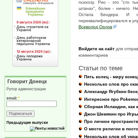
психозу. Рио - это "сто т
штанах", более - ничего. Н
Остапа Бендера. И о
переквалифицировался в упр
Всеволод Орлов
Войдите на сайт
для отправ
комментариев
Статьи по теме
Пять колец - миру конец
Говорит Донецк
Несколько слов про ска
Рупор администрации
Александр Ягубкин бесе
email:
*
Интересное про Pokemo
Сборная Исландии, как 
Джон Шемякин про Игры
Про личное пространст
Предыдущие выпуски
О месте религии в пост
Несколько слов об укра