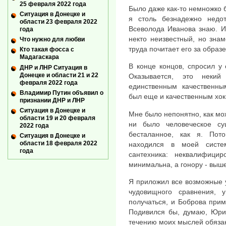
25 февраля 2022 года
Было даже как-то немножко бо
Ситуация в Донецке и
я столь безнадежно недот
области 23 февраля 2022
Всеволода Иванова знаю. И
года
некто неизвестный, но знам
Что нужно для любви
труда почитает его за образе
Кто такая фосса с
Мадагаскара
В конце концов, спросил у
ДНР и ЛНР Ситуация в
Донецке и области 21 и 22
Оказывается, это неки
февраля 2022 года
единственным качественны
Владимир Путин объявил о
был еще и качественным хок
признании ДНР и ЛНР
Ситуация в Донецке и
Мне было непонятно, как мож
области 19 и 20 февраля
ни было человеческое су
2022 года
бесталанное, как я. Пот
Ситуация в Донецке и
области 18 февраля 2022
находился в моей систе
года
сантехника: неквалифицир
минимальна, а гонору - выше
Я приложил все возможные 
чудовищного сравнения, 
получаться, и Боброва при
Подивился бы, думаю, Юрий
течению моих мыслей обязан