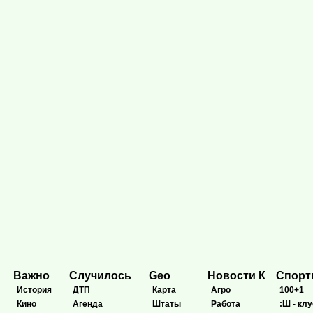
Важно
Случилось
Geo
Новости К
Спор
История
ДТП
Карта
Агро
100+1
Кино
Агенда
Штаты
Работа
:Ш - клу