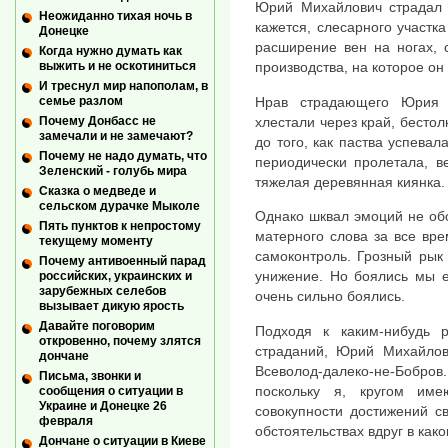
Юрий Михайлович страдал 
Неожиданно тихая ночь в
кажется, слесарного участка
Донецке
расширение вен на ногах, 
Когда нужно думать как
выжить и не оскотиниться
производства, на которое он
И треснул мир напополам, в
Нрав страдающего Юрия 
семье разлом
хлестали через край, бестол
Почему Донбасс не
замечали и не замечают?
до того, как паства успевал
Почему не надо думать, что
периодически пролетала, в
Зеленский - голубь мира
тяжелая деревянная киянка.
Сказка о медведе и
сельском дурачке Мыколе
Однако шквал эмоций не обо
Пять пунктов к непростому
матерного слова за все вре
текущему моменту
самоконтроль. Грозный рык
Почему антивоенный парад
унижение. Но боялись мы е
российских, украинских и
зарубежных селебов
очень сильно боялись.
вызывает дикую ярость
Давайте поговорим
Подходя к каким-нибудь р
откровенно, почему злятся
страданий, Юрий Михайлови
дончане
Всеволод-далеко-не-Бобров
Письма, звонки и
поскольку я, кругом им
сообщения о ситуации в
Украине и Донецке 26
совокупности достижений с
февраля
обстоятельствах вдруг в како
Дончане о ситуации в Киеве