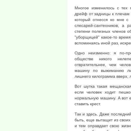
Многое изменилось с тех 
дрейф от задницы к плечам 
который отнесся ко мне с 
слесарей-сантехников, а 
степени полезных членов о
"уборщицей" какое-то врем
вспоминаясь иной раз, искр
Одно неизменно: я по-пр
обществе никого нелеп
отвратительнее, чем чело
машину по выжиманию ли
лишнего килограмма вверх, л
Вот шутка такая мещанская
если человек ходит пешко
нормальную машину. А вот е
ставить крест.
Так и здесь. Даже последн
быть, еще вытащит из своих
и тем оправдает свою жизнь