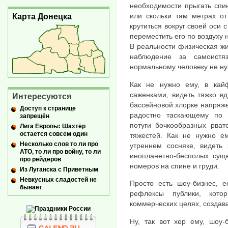
необходимости прыгать спи
или скольки там метрах от
Карта Донецка
крутиться вокруг своей оси
переместить его по воздуху 
В реальности физическая жиз
наблюдение за самоистя
нормальному человеку не ну
Как не нужно ему, в ка
саженками, видеть тяжко в
Интересуются
бассейновой хлорке напряже
Доступ к странице
радостно таскающему по у
запрещён
потуги бочкообразных рват
Лига Европы: Шахтёр
остается совсем один
тяжестей. Как не нужно 
Несколько слов то ли про
утреннем сосняке, видеть 
АТО, то ли про войну, то ли
инопланетно-бесполых сущ
про рейдеров
номеров на спине и груди.
Из Луганска с Приветным
Невкусных сладостей не
Просто есть шоу-бизнес, е
бывает
рефлексы публики, кото
коммерческих целях, создав
Ну, так вот хер ему, шоу