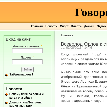
Говор
Главная
Новости
Спорт
Власть
Деньги
Отдых
Главная
Вход на сайт
Всеволод Орлов к с
Имя пользователя:
*
вс, 07/08/2016 - 14:46
Когда школьный "труд" и
Пароль:
*
аппликаций разделился по г
человек-в-синем-халате Юр
Физиономия его явно пос
Забыли пароль?
изображений деревянных 
блестящего Леонида Владим
Лёлик из "Бриллиантовой ру
Новости
натягивал на голову соверш
Почему пришла война и
Ну, и, конечно, класси
когда она уйдет
приватизированный, спустя 
ДиалогитипаПлатонна
зимой 2022 года