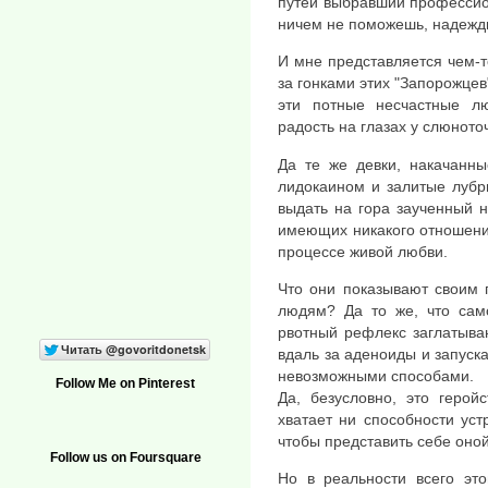
путей выбравший профессион
ничем не поможешь, надежды 
И мне представляется чем-
за гонками этих "Запорожцев"
эти потные несчастные 
радость на глазах у слюнот
Да те же девки, накачанны
лидокаином и залитые лубр
выдать на гора заученный н
имеющих никакого отношени
процессе живой любви.
Что они показывают своим 
людям? Да то же, что само
рвотный рефлекс заглатыва
вдаль за аденоиды и запуск
невозможными способами.
Follow Me on Pinterest
Да, безусловно, это герой
хватает ни способности уст
чтобы представить себе оно
Follow us on Foursquare
Но в реальности всего это