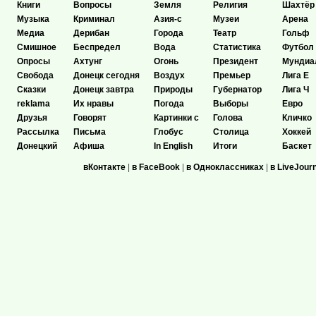
Книги
Вопросы
Земля
Религия
Шахтёр
Музыка
Криминал
Азия-с
Музеи
Арена
Медиа
Дерибан
Города
Театр
Гольф
Смишное
Беспредел
Вода
Статистика
Футбол
Опросы
Ахтунг
Огонь
Президент
Мундиа
Свобода
Донецк сегодня
Воздух
Премьер
Лига Е
Сказки
Донецк завтра
Природы
Губернатор
Лига Ч
reklama
Их нравы
Погода
Выборы
Евро
Друзья
Говорят
Картинки с
Голова
Кличко
Рассылка
Письма
Глобус
Столица
Хоккей
Донецкий
Афиша
In English
Итоги
Баскет
вКонтакте
|
в FaceBook
|
в Одноклассниках
|
в LiveJour