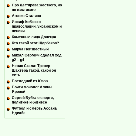
Про Дегтярева жесткого, но
не жестокого
Агония Сталино
Иосиф Кобзон о
православии, украинском и
пенсии
Каменные лица Донецка
Кто такой этот Щербаков?
Мирча Неизвестный
Михал Сергеич сделал ход
g2 – g4
Невио Скала: Тренер
Шахтёра такой, какой он
есть
Последний из Юзов
Почти монолог Алины
Яровой
Сергей Бубка о спорте,
политике и бизнесе
Футбол и смерть Ассана
Ндиайе