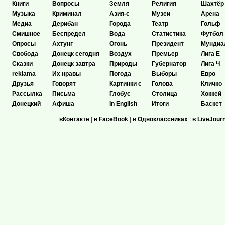
Книги
Вопросы
Земля
Религия
Шахтёр
Музыка
Криминал
Азия-с
Музеи
Арена
Медиа
Дерибан
Города
Театр
Гольф
Смишное
Беспредел
Вода
Статистика
Футбол
Опросы
Ахтунг
Огонь
Президент
Мундиа
Свобода
Донецк сегодня
Воздух
Премьер
Лига Е
Сказки
Донецк завтра
Природы
Губернатор
Лига Ч
reklama
Их нравы
Погода
Выборы
Евро
Друзья
Говорят
Картинки с
Голова
Кличко
Рассылка
Письма
Глобус
Столица
Хоккей
Донецкий
Афиша
In English
Итоги
Баскет
вКонтакте
|
в FaceBook
|
в Одноклассниках
|
в LiveJour