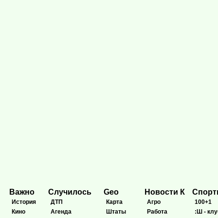
Важно
Случилось
Geo
Новости К
Спор
История
ДТП
Карта
Агро
100+1
Кино
Агенда
Штаты
Работа
:Ш - клу