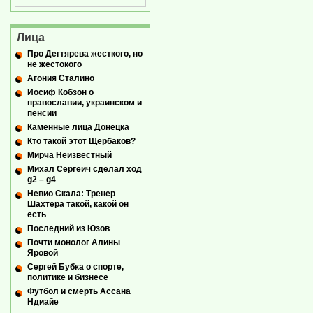
Лица
Про Дегтярева жесткого, но
не жестокого
Агония Сталино
Иосиф Кобзон о
православии, украинском и
пенсии
Каменные лица Донецка
Кто такой этот Щербаков?
Мирча Неизвестный
Михал Сергеич сделал ход
g2 – g4
Невио Скала: Тренер
Шахтёра такой, какой он
есть
Последний из Юзов
Почти монолог Алины
Яровой
Сергей Бубка о спорте,
политике и бизнесе
Футбол и смерть Ассана
Ндиайе