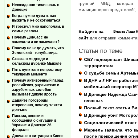
группой МВД, которая о
Неожиданно тихая ночь в
милиционеров предателей", 
Донецке
Когда нужно думать как
выжить и не оскотиниться
И треснул мир напополам, в
семье разлом
Войдите на
Власть
Лица
Н
Почему Донбасс не
сайт
для отправки коммента
замечали и не замечают?
Почему не надо думать, что
Статьи по теме
Зеленский - голубь мира
Сказка о медведе и
СБУ подозревает Шишац
сельском дурачке Мыколе
террористам
Пять пунктов к непростому
О судьбе семьи Артемь
текущему моменту
В ДНР и ЛНР не работае
Почему антивоенный парад
российских, украинских и
мобильный оператор М
зарубежных селебов
В Донецке Надежда Савч
вызывает дикую ярость
пленных
Давайте поговорим
откровенно, почему злятся
Полный текст статьи Вик
дончане
В Донецке убит Моторо
Письма, звонки и
сообщения о ситуации в
Социологический отчет 
Украине и Донецке 26
февраля
Меркель заявила, что в
Дончане о ситуации в Киеве
после прекращения огня