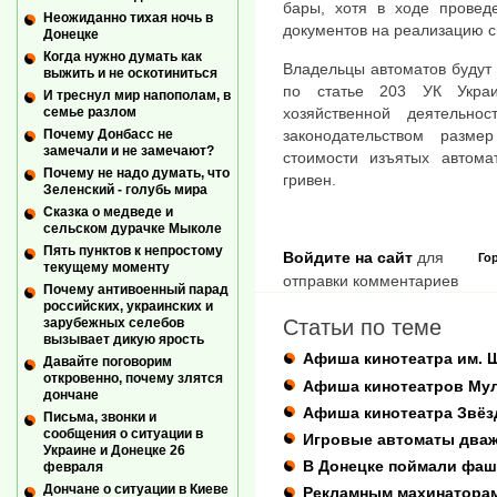
бары, хотя в ходе провед
Неожиданно тихая ночь в
документов на реализацию с
Донецке
Когда нужно думать как
Владельцы автоматов будут 
выжить и не оскотиниться
по статье 203 УК Укра
И треснул мир напополам, в
хозяйственной деятельно
семье разлом
законодательством разм
Почему Донбасс не
замечали и не замечают?
стоимости изъятых автома
Почему не надо думать, что
гривен.
Зеленский - голубь мира
Сказка о медведе и
сельском дурачке Мыколе
Пять пунктов к непростому
Войдите на сайт
для
Го
текущему моменту
отправки комментариев
Почему антивоенный парад
российских, украинских и
зарубежных селебов
Статьи по теме
вызывает дикую ярость
Афиша кинотеатра им. 
Давайте поговорим
откровенно, почему злятся
Афиша кинотеатров Му
дончане
Афиша кинотеатра Звёз
Письма, звонки и
сообщения о ситуации в
Игровые автоматы дваж
Украине и Донецке 26
В Донецке поймали фаш
февраля
Дончане о ситуации в Киеве
Рекламным махинаторам 