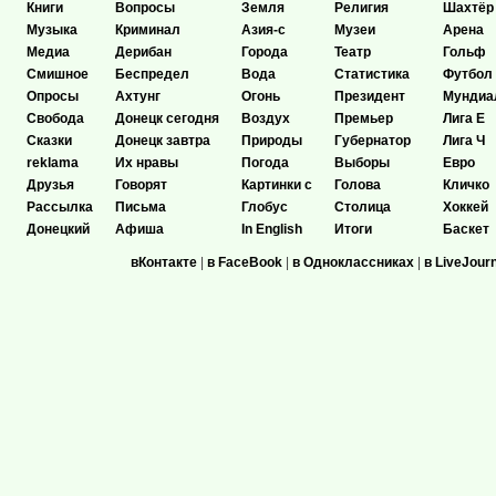
Книги
Вопросы
Земля
Религия
Шахтёр
Музыка
Криминал
Азия-с
Музеи
Арена
Медиа
Дерибан
Города
Театр
Гольф
Смишное
Беспредел
Вода
Статистика
Футбол
Опросы
Ахтунг
Огонь
Президент
Мундиа
Свобода
Донецк сегодня
Воздух
Премьер
Лига Е
Сказки
Донецк завтра
Природы
Губернатор
Лига Ч
reklama
Их нравы
Погода
Выборы
Евро
Друзья
Говорят
Картинки с
Голова
Кличко
Рассылка
Письма
Глобус
Столица
Хоккей
Донецкий
Афиша
In English
Итоги
Баскет
вКонтакте
|
в FaceBook
|
в Одноклассниках
|
в LiveJour