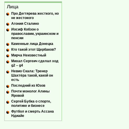
Лица
Про Дегтярева жесткого, но
не жестокого
Агония Сталино
Иосиф Кобзон о
православии, украинском и
пенсии
Каменные лица Донецка
Кто такой этот Щербаков?
Мирча Неизвестный
Михал Сергеич сделал ход
g2 – g4
Невио Скала: Тренер
Шахтёра такой, какой он
есть
Последний из Юзов
Почти монолог Алины
Яровой
Сергей Бубка о спорте,
политике и бизнесе
Футбол и смерть Ассана
Ндиайе