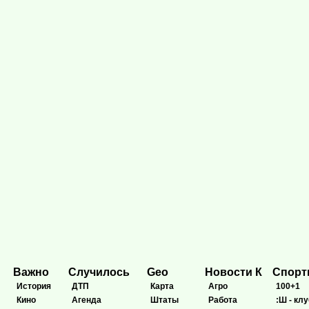
Важно
Случилось
Geo
Новости К
Спор
История
ДТП
Карта
Агро
100+1
Кино
Агенда
Штаты
Работа
:Ш - клу