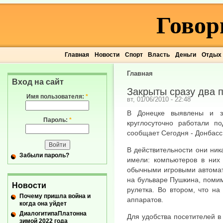
Говор
Главная
Новости
Спорт
Власть
Деньги
Отдых
Главная
Вход на сайт
Закрыты сразу два 
Имя пользователя:
*
вт, 01/06/2010 - 22:48
В Донецке выявлены и з
Пароль:
*
круглосуточно работали п
сообщает Сегодня - Донбасс
В действительности они ник
Забыли пароль?
имели: компьютеров в них
обычными игровыми автомат
на бульваре Пушкина, помим
Новости
рулетка. Во втором, что на
Почему пришла война и
аппаратов.
когда она уйдет
ДиалогитипаПлатонна
Для удобства посетителей 
зимой 2022 года