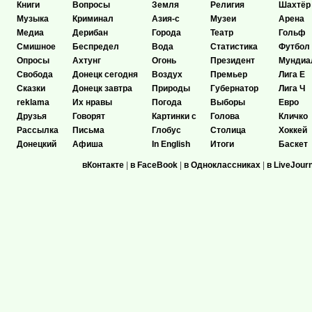
Книги
Вопросы
Земля
Религия
Шахтёр
Музыка
Криминал
Азия-с
Музеи
Арена
Медиа
Дерибан
Города
Театр
Гольф
Смишное
Беспредел
Вода
Статистика
Футбол
Опросы
Ахтунг
Огонь
Президент
Мундиа
Свобода
Донецк сегодня
Воздух
Премьер
Лига Е
Сказки
Донецк завтра
Природы
Губернатор
Лига Ч
reklama
Их нравы
Погода
Выборы
Евро
Друзья
Говорят
Картинки с
Голова
Кличко
Рассылка
Письма
Глобус
Столица
Хоккей
Донецкий
Афиша
In English
Итоги
Баскет
вКонтакте
|
в FaceBook
|
в Одноклассниках
|
в LiveJour