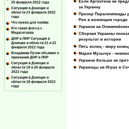
Если Аргентина не пред
25 февраля 2022 года
за Украину
Ситуация в Донецке и
области 23 февраля 2022
Призер Паралимпиады ра
года
Рио в воюющем городе
Что нужно для любви
Украина на Олимпийски
Кто такая фосса с
Мадагаскара
Сборная Украины показ
ДНР и ЛНР Ситуация в
результат в истории
Донецке и области 21 и 22
Пять колец - миру конец
февраля 2022 года
Владимир Путин объявил о
Мария Музычук - чемпи
признании ДНР и ЛНР
Украина больше не прет
Ситуация в Донецке и
Украинцы на Играх в Со
области 19 и 20 февраля
2022 года
Ситуация в Донецке и
области 18 февраля 2022
года