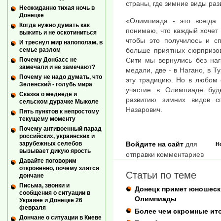
страны, где зимние виды ра
Неожиданно тихая ночь в
Донецке
«Олимпиада - это всегда 
Когда нужно думать как
понимаю, что каждый хочет 
выжить и не оскотиниться
чтобы это получилось и с
И треснул мир напополам, в
больше приятных сюрпризов
семье разлом
Сити мы вернулись без наг
Почему Донбасс не
замечали и не замечают?
медали, две - в Нагано, в Т
Почему не надо думать, что
эту традицию. Но в любом 
Зеленский - голубь мира
участие в Олимпиаде буд
Сказка о медведе и
развитию зимних видов с
сельском дурачке Мыколе
Назарович.
Пять пунктов к непростому
текущему моменту
Почему антивоенный парад
российских, украинских и
зарубежных селебов
Войдите на сайт
для
Н
вызывает дикую ярость
отправки комментариев
Давайте поговорим
откровенно, почему злятся
Статьи по теме
дончане
Письма, звонки и
Донецк примет юношески
сообщения о ситуации в
Олимпиады
Украине и Донецке 26
февраля
Более чем скромные ито
Дончане о ситуации в Киеве