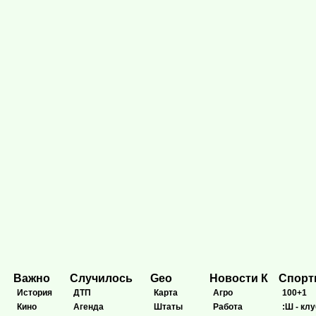
Важно
Случилось
Geo
Новости К
Спор
История
ДТП
Карта
Агро
100+1
Кино
Агенда
Штаты
Работа
:Ш - клу