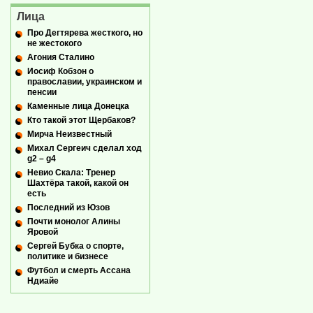
Лица
Про Дегтярева жесткого, но
не жестокого
Агония Сталино
Иосиф Кобзон о
православии, украинском и
пенсии
Каменные лица Донецка
Кто такой этот Щербаков?
Мирча Неизвестный
Михал Сергеич сделал ход
g2 – g4
Невио Скала: Тренер
Шахтёра такой, какой он
есть
Последний из Юзов
Почти монолог Алины
Яровой
Сергей Бубка о спорте,
политике и бизнесе
Футбол и смерть Ассана
Ндиайе