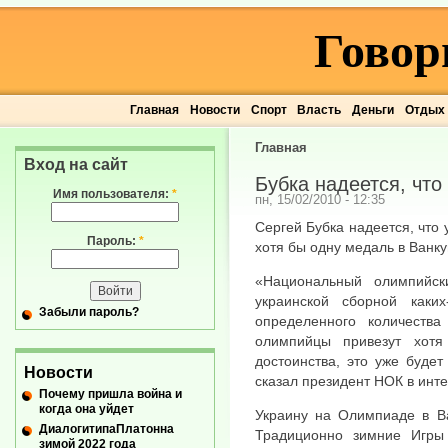
Говор
Главная
Новости
Спорт
Власть
Деньги
Отдых
Главная
Вход на сайт
Бубка надеется, что
Имя пользователя:
*
пн, 15/02/2010 - 12:35
Сергей Бубка надеется, что
Пароль:
*
хотя бы одну медаль в Ванку
«Национальный олимпийск
украинской сборной каки
Забыли пароль?
определенного количеств
олимпийцы привезут хотя
достоинства, это уже будет
Новости
сказал президент НОК в ин
Почему пришла война и
когда она уйдет
Украину на Олимпиаде в Ва
ДиалогитипаПлатонна
Традиционно зимние Игры
зимой 2022 года