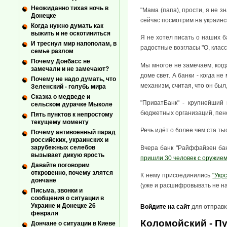
Неожиданно тихая ночь в
"Мама (папа), прости, я не з
Донецке
сейчас посмотрим на украинск
Когда нужно думать как
выжить и не оскотиниться
Я не хотел писать о наших б
И треснул мир напополам, в
радостные возгласы "О, класс
семье разлом
Почему Донбасс не
Мы многое не замечаем, когд
замечали и не замечают?
доме свет. А банки - когда н
Почему не надо думать, что
механизм, считая, что он был,
Зеленский - голубь мира
Сказка о медведе и
"ПриватБанк" - крупнейший
сельском дурачке Мыколе
бюджетных организаций, пен
Пять пунктов к непростому
текущему моменту
Речь идёт о более чем ста т
Почему антивоенный парад
российских, украинских и
зарубежных селебов
Вчера банк "Райффайзен бан
вызывает дикую ярость
пришли 30 человек с оружие
Давайте поговорим
откровенно, почему злятся
К нему присоединились
"Укр
дончане
(уже и расшифровывать не на
Письма, звонки и
сообщения о ситуации в
Украине и Донецке 26
Войдите на сайт
для отправк
февраля
Коломойский - Пу
Дончане о ситуации в Киеве