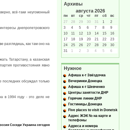
Архивы
августа 2026
аверно, всё-таки неугомонный
пн
вт
ср
чт
пт
сб
вс
27
28
29
30
31
1
2
3
4
5
6
7
8
9
 интересы днепропетровского
10
11
12
13
14
15
16
17
18
19
20
21
22
23
зве разглядишь, как там оно на
24
25
26
27
28
29
30
31
1
2
3
4
5
6
жать Татарстану, а казанская
 партия противостояния явно
Нужное
Афиша к-т Звёздочка
Вечеринки Донецка
не последних обсуждал только
Афиша к-т Шевченко
Центры занятости ДНР
а в 1994 году - это дело не
Горячие линии ДНР
Гостиницы Донецка
Five places to visit in Donetsk
Адрес ЖЭК № на карте и
телефоны
оссия
Соседи
Украина сегодня
Адреса и номера