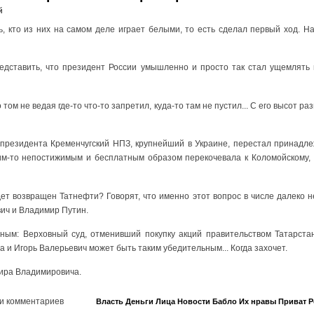
й
, кто из них на самом деле играет белыми, то есть сделал первый ход. Н
редставить, что президент России умышленно и просто так стал ущемлять
о том не ведая где-то что-то запретил, куда-то там не пустил... С его высот ра
 президента Кременчугский НПЗ, крупнейший в Украине, перестал принадле
им-то непостижимым и бесплатным образом перекочевала к Коломойскому,
ет возвращен Татнефти? Говорят, что именно этот вопрос в числе далеко 
ич и Владимир Путин.
ным: Верховный суд, отменивший покупку акций правительством Татарстан
а и Игорь Валерьевич может быть таким убедительным... Когда захочет.
мира Владимировича.
и комментариев
Власть
Деньги
Лица
Новости
Бабло
Их нравы
Приват
Р