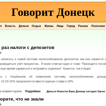
Говорит Донецк
рт
Власть
Деньги
Отдых
Жизнь
Лица
Город
Разное
Полезное
 раз налоги с депозитов
й
 написать о новой системе налогообложения депозитов: как она скажется н
 проводиться учёт процентов... Я всем отвечал одно и тоже: "Приходите посл
ь еще время одуматься и исправить содеяное". Кажется, так и будет.
лось с Нацбанком об изменении системы налогообложения доход
5-20-25% предлагается ввести единую ставку в 18%.
и комментариев
Подробнее
Деньги
Новости
Банк
Донецк сегодня
Закон
орите, что не знали
й