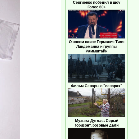
Сергиенко победил в шоу
Голос 60+
О новом клипе Германия Тиля
Линдеманна и группы
Раммштайн
Фильм Сепары о "сепарах"
Музыка Дуглас: Серый
горизонт, розовые дали