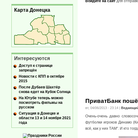
Войдите на сайт
для отправк
Карта Донецка
Интересуются
Доступ к странице
запрещён
Новости с КПП в октябре
2015
После Дубаев Шахтёр
снова едет на Кубок Солнца
На Ютубе теперь можно
ПриватБанк пошё
посмотреть фильмы на
русском
вт, 04/06/2013 - 23:14
|
Ведающи
Ситуация в Донецке и
Очень-очень давно словосоч
области 13 и 14 ноября 2021
футболки игроков Динамо (К
года
всё, как у них ТАМ". И кто то