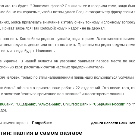
нал что так будет..." Знакомая фраза? Слышали ее и говорили сами, когда б
ие банки как взрослые, чтобы потом, упаси Бог, не говорить эту фразу своим
анках, боясь привлекать внимание к этому очень тонкому и сложному вопросу,
, Приват закрылся! Так Коломойскому и надо!" - не выдержал.
а оно есть. Как любили родных - узнаём, когда теряем. Электричество замеча
е можем получить деньги или что-то оплатить. При этом мы редко задумываем
 есть и всегда будет! Наивность...
 в Украине. В нашей области он уверенно занимает первое место по об
сионных карт, расчётных счетов частных предпринимателей.
ысяч человек, только по этим направлениям привыкших пользоваться услугами 
к Аваль" объявил о приостановке работы 22 отделений. Это после того, ка
м
и захотели "взять во временное пользование" инкассаторские машины.
сиббанк", "Ощадбанк", "Альфа-банк", UniCredit Bank и "Сбербанк России"
по "г
до).
и комментариев
Подробнее
Деньги
Новости
Банк
Тот
тин: партия в самом разгаре