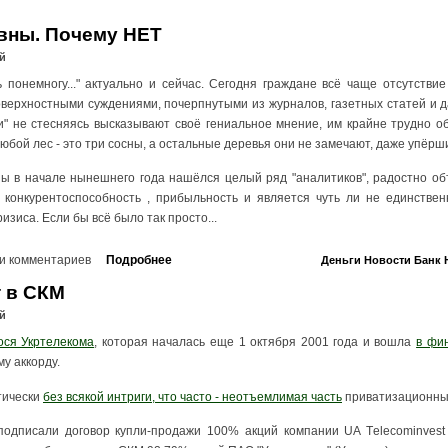
вны. Почему НЕТ
й
 понемногу..." актуально и сейчас. Сегодня граждане всё чаще отсутств
верхностными суждениями, почерпнутыми из журналов, газетных статей и д
ли" не стесняясь высказывают своё гениальное мнение, им крайне трудно о
юбой лес - это три сосны, а остальные деревья они не замечают, даже упёрши
ны в начале нынешнего года нашёлся целый ряд "аналитиков", радостно об
ё конкурентоспособность , прибыльность и является чуть ли не единстве
изиса. Если бы всё было так просто...
и комментариев
Подробнее
Деньги
Новости
Банк
т в СКМ
й
ося Укртелекома
, которая началась еще 1 октября 2001 года и вошла
в фи
му аккорду.
тически
без всякой интриги, что часто - неотъемлимая часть
приватизационны
одписали договор купли-продажи 100% акций компании UA Тelecominvest 