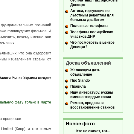
бесплатных таксофонов в
Донецке
Аптеки, торгующие по
льготным рецептам для
больных диабетом
ие фундаментальных познаний
Полезные телефоны
аже голливудских фильмов. И
Телефоны полицейских
участков ДНР
бъяснить, почему именно они
Что посмотреть в центре
сь в них.
Донецка?
ъявивших, что она оздоровит
нным избавлением страны от
Доска объявлений
Желающим дать
объявление
Налоги
Рынок
Украина сегодня
Про Slando
Правила
Ищу литературу, нужны
именно твердые копии
нальную фазу только в марте
Ремонт, продажа и
восстановление станков
х процессов.
Новое фото
Limited (Кипр), и тем самым
Кто не скачет, тот...