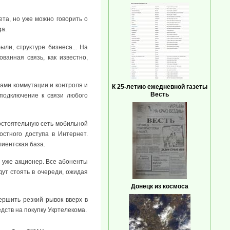
та, но уже можно говорить о
ga.
ли, структуре бизнеса... На
ванная связь, как известно,
мами коммутации и контроля и
К 25-летию ежедневной газеты
Весть
подключение к связи любого
остоятельную сеть мобильной
остного доступа в Интернет.
иентская база.
й уже акционер. Все абоненты
дут стоять в очереди, ожидая
Донецк из космоса
вершить резкий рывок вверх в
дств на покупку Укртелекома.