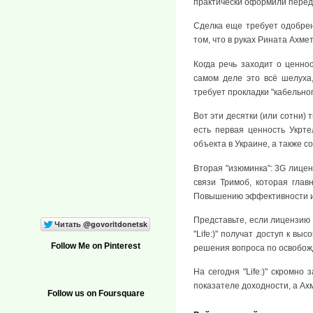
практически оформили переда
Сделка еще требует одобрен
том, что в руках Рината Ахме
Когда речь заходит о ценно
самом деле это всё шелуха,
требует прокладки "кабельног
Вот эти десятки (или сотни)
есть первая ценность Укрт
объекта в Украине, а также 
Вторая "изюминка": 3G лице
связи Тримоб, которая глав
Повышению эффективности ис
Представьте, если лицензию 
"Life:)" получат доступ к в
Follow Me on Pinterest
решения вопроса по освобож
На сегодня "Life:)" скромно
показателе доходности, а Ах
Follow us on Foursquare