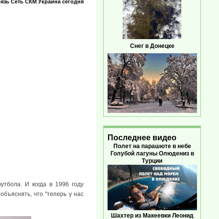
язь
Сеть
СКМ
Украина сегодня
Снег в Донецке
Последнее видео
Полет на парашюте в небе
Голубой лагуны Олюдениз в
Турции
утбола. И когда в 1996 году
бъяснять, что "теперь у нас
Шахтер из Макеевки Леонид