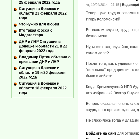
25 февраля 2022 года
чт, 10/04/2014 - 21:15
|
Ведающи
Ситуация в Донецке и
Теперь уже трудно вспомнить
области 23 февраля 2022
года
Игорь Коломойский.
Что нужно для любви
Во всяком случае, трудно п
Кто такая фосса с
Мадагаскара
бизнесмена.
ДНР и ЛНР Ситуация в
Донецке и области 21 и 22
Ну, может так, случайно, сам 
февраля 2022 года
самом деле?
Владимир Путин объявил о
признании ДНР и ЛНР
После того, как к удивлению
Ситуация в Донецке и
"половина" предприятия как
области 19 и 20 февраля
была в дебюте.
2022 года
Ситуация в Донецке и
Когда Кременчугский НПЗ буд
области 18 февраля 2022
года
что избранный Виктор Януков
Вопрос оказался очень слож
заурядного происхождения, д
Не сложилось тогда у Влади
Войдите на сайт
для отправк