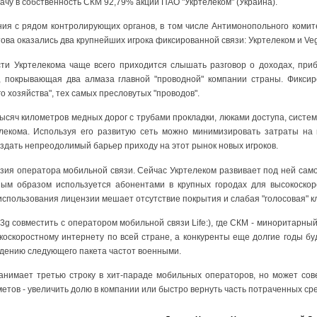
чу в собственность СКМ 92,79% акций ПАО "Укртелеком" (Украина).
ия с рядом контролирующих органов, в том числе Антимонопольного комите
това оказались два крупнейших игрока фиксированной связи: Укртелеком и Ve
сти Укртелекома чаще всего приходится слышать разговор о доходах, прибы
 покрывающая два алмаза главной "проводной" компании страны. Фиксиро
о хозяйства", тех самых пресловутых "проводов".
 тысяч километров медных дорог с трубами прокладки, люками доступа, систе
елекома. Используя его развитую сеть можно минимизировать затраты на 
создать непреодолимый барьер приходу на этот рынок новых игроков.
нзия оператора мобильной связи. Сейчас Укртелеком развивает под ней сам
ным образом используется абонентами в крупных городах для высокоскор
пользования лицензии мешает отсутствие покрытия и слабая "голосовая" кл
3g совместить с оператором мобильной связи Life:), где СКМ - миноритарны
ысокоскоростному интернету по всей стране, а конкуренты еще долгие годы бу
дению следующего пакета частот военными.
 занимает третью строку в хит-параде мобильных операторов, но может со
метов - увеличить долю в компании или быстро вернуть часть потраченных сре