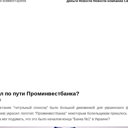
и комментариев
Деньги
Новости
Новости компаний
Св
л по пути Проминвестбанка?
й
етание "титульный спонсор" было большой диковинкой для украинского ф
иев) украсил логотип "Проминвестбанка" некоторым болельщикам пришлось о
гда мог подумать, что это было началом конца "Банка №1" в Украине?