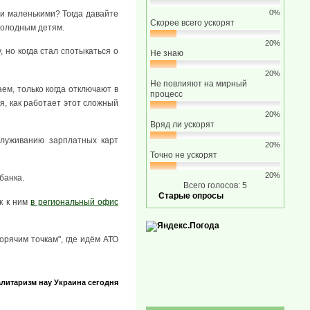
0%
ыли маленькими? Тогда давайте
Скорее всего ускорят
 голодным детям.
20%
 но когда стал спотыкаться о
Не знаю
20%
Не повлияют на мирный
ем, только когда отключают в
процесс
ся, как работает этот сложный
20%
Вряд ли ускорят
служиванию зарплатных карт
20%
Точно не ускорят
20%
банка.
Всего голосов: 5
Старые опросы
к к ним
в региональный офис
орячим точкам", где идём АТО
алитаризм нау
Украина сегодня