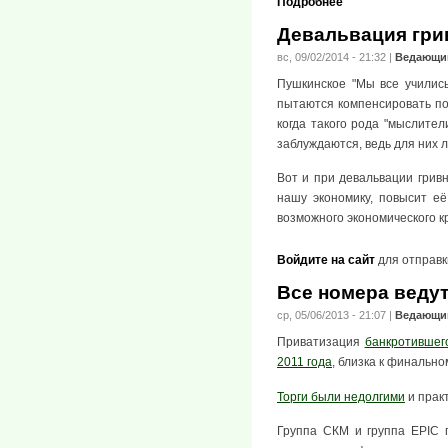
Подробнее
Девальвация гри
вс, 09/02/2014 - 21:32
|
Ведающи
Пушкинское "Мы все учились
пытаются компенсировать по
когда такого рода "мыслите
заблуждаются, ведь для них л
Вот и при девальвации грив
нашу экономику, повысит е
возможного экономического кр
Войдите на сайт
для отправк
Все номера веду
ср, 05/06/2013 - 21:07
|
Ведающи
Приватизация
банкротившег
2011 года
, близка к финально
Торги были недолгими
и прак
Группа СКМ и группа EPIC п