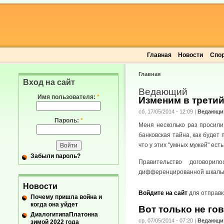
Главная
Новости
Спо
Главная
Вход на сайт
Ведающий
Имя пользователя:
*
Изменим в третий
сб, 17/05/2014 - 12:09
|
Ведающи
Пароль:
*
Меня несколько раз просили
банковская тайна, как будет
что у этих "умных мужей" ест
Забыли пароль?
Правительство договори
дифференцированной шкалы 1
Новости
Войдите на сайт
для отправк
Почему пришла война и
когда она уйдет
Вот только не гов
ДиалогитипаПлатонна
ср, 07/05/2014 - 07:20
|
Ведающи
зимой 2022 года