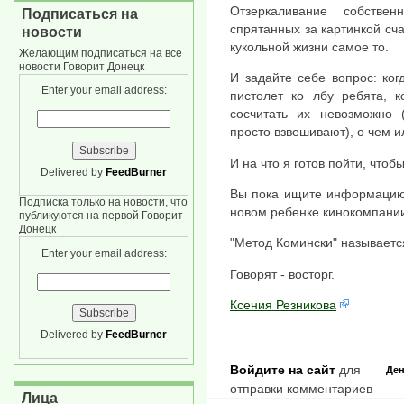
Отзеркаливание собстве
Подписаться на
спрятанных за картинкой сч
новости
кукольной жизни самое то.
Желающим подписаться на все
новости Говорит Донецк
И задайте себе вопрос: ког
Enter your email address:
пистолет ко лбу ребята, к
сосчитать их невозможно 
просто взвешивают), о чем и
И на что я готов пойти, чтоб
Delivered by
FeedBurner
Вы пока ищите информацию 
Подписка только на новости, что
новом ребенке кинокомпании "
публикуются на первой Говорит
Донецк
"Метод Комински" называетс
Enter your email address:
Говорят - восторг.
Ксения Резникова
Delivered by
FeedBurner
Войдите на сайт
для
Ден
отправки комментариев
Лица