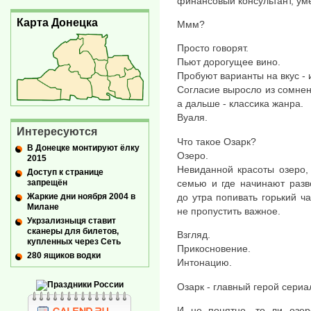
финансовый консультант, ум
Карта Донецка
Ммм?
Просто говорят.
Пьют дорогущее вино.
Пробуют варианты на вкус - 
Согласие выросло из сомнен
а дальше - классика жанра.
Вуаля.
Интересуются
Что такое Озарк?
В Донецке монтируют ёлку
Озеро.
2015
Невиданной красоты озеро,
Доступ к странице
запрещён
семью и где начинают разв
Жаркие дни ноября 2004 в
до утра попивать горький ч
Милане
не пропустить важное.
Укрзализныця ставит
сканеры для билетов,
Взгляд.
купленных через Сеть
Прикосновение.
280 ящиков водки
Интонацию.
Озарк - главный герой сериа
И не понятно, то ли озер