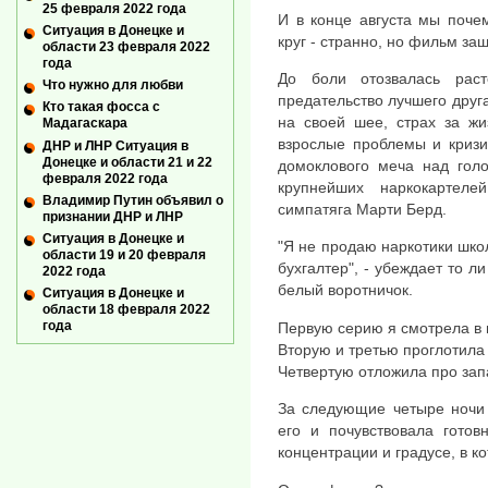
25 февраля 2022 года
И в конце августа мы поче
Ситуация в Донецке и
круг - странно, но фильм за
области 23 февраля 2022
года
До боли отозвалась раст
Что нужно для любви
предательство лучшего друг
Кто такая фосса с
на своей шее, страх за жи
Мадагаскара
взрослые проблемы и криз
ДНР и ЛНР Ситуация в
Донецке и области 21 и 22
домоклового меча над голо
февраля 2022 года
крупнейших наркокартеле
Владимир Путин объявил о
симпатяга Марти Берд.
признании ДНР и ЛНР
Ситуация в Донецке и
"Я не продаю наркотики шко
области 19 и 20 февраля
бухгалтер", - убеждает то л
2022 года
белый воротничок.
Ситуация в Донецке и
области 18 февраля 2022
года
Первую серию я смотрела в 
Вторую и третью проглотила
Четвертую отложила про запас
За следующие четыре ночи 
его и почувствовала готов
концентрации и градусе, в к