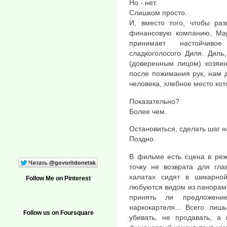
Но - нет.
Слишком просто.
И, вместо того, чтобы ра
финансовую компанию, Мар
принимает настойчиво
сладкоголосого Диля. Диль,
(доверенным лицом) хозяин
после пожимания рук, нам 
человека, хлебное место кот
Показательно?
Более чем.
Остановиться, сделать шаг 
Поздно.
В фильме есть сцена в реж
точку не возврата для гл
халатах сидят в шикарной
Follow Me on Pinterest
любуются видом из панорамн
принять ли предложени
наркокартеля... Всего лиш
Follow us on Foursquare
убивать, не продавать, а 