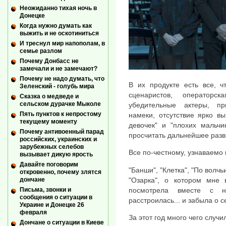
Неожиданно тихая ночь в
Донецке
Когда нужно думать как
выжить и не оскотиниться
И треснул мир напополам, в
семье разлом
Почему Донбасс не
замечали и не замечают?
Почему не надо думать, что
В их продукте есть все, ч
Зеленский - голубь мира
сценаристов, операторс
Сказка о медведе и
сельском дурачке Мыколе
убедительные актеры, пр
Пять пунктов к непростому
намеки, отсутствие ярко в
текущему моменту
девочек" и "плохих мальчи
Почему антивоенный парад
просчитать дальнейшее разв
российских, украинских и
зарубежных селебов
Все по-честному, узнаваемо 
вызывает дикую ярость
Давайте поговорим
"Банши", "Клетка", "По волч
откровенно, почему злятся
"Озарка", о котором мне
дончане
посмотрела вместе с н
Письма, звонки и
сообщения о ситуации в
расстроилась... и забыла о с
Украине и Донецке 26
февраля
За этот год много чего случи
Дончане о ситуации в Киеве