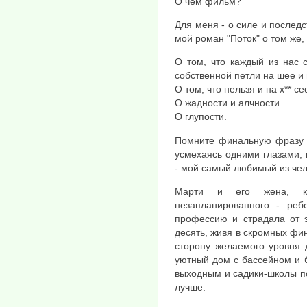
О чем фильм?
Для меня - о силе и последс
мой роман "Поток" о том же, 
О том, что каждый из нас 
собственной петли на шее и 
О том, что нельзя и на х** се
О жадности и алчности.
О глупости.
Помните финальную фразу и
усмехаясь одними глазами, 
- мой самый любимый из чело
Марти и его жена, ко
незапланированного - ре
профессию и страдала от э
десять, живя в скромных фин
сторону желаемого уровня 
уютный дом с бассейном и 
выходным и садики-школы по
лучше.