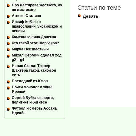
Про Дегтярева жесткого, но
Статьи по теме
не жестокого
Девять
Агония Сталино
Иосиф Кобзон о
православии, украинском и
пенсии
Каменные лица Донецка
Кто такой этот Щербаков?
Мирча Неизвестный
Михал Сергеич сделал ход
g2 – g4
Невио Скала: Тренер
Шахтёра такой, какой он
есть
Последний из Юзов
Почти монолог Алины
Яровой
Сергей Бубка о спорте,
политике и бизнесе
Футбол и смерть Ассана
Ндиайе