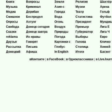
Книги
Вопросы
Земля
Религия
Шахтёр
Музыка
Криминал
Азия-с
Музеи
Арена
Медиа
Дерибан
Города
Театр
Гольф
Смишное
Беспредел
Вода
Статистика
Футбол
Опросы
Ахтунг
Огонь
Президент
Мундиа
Свобода
Донецк сегодня
Воздух
Премьер
Лига Е
Сказки
Донецк завтра
Природы
Губернатор
Лига Ч
reklama
Их нравы
Погода
Выборы
Евро
Друзья
Говорят
Картинки с
Голова
Кличко
Рассылка
Письма
Глобус
Столица
Хоккей
Донецкий
Афиша
In English
Итоги
Баскет
вКонтакте
|
в FaceBook
|
в Одноклассниках
|
в LiveJour