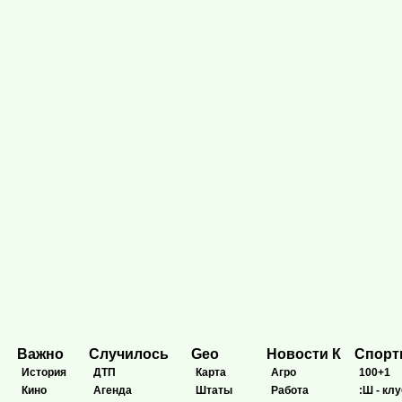
Важно
Случилось
Geo
Новости К
Спор
История
ДТП
Карта
Агро
100+1
Кино
Агенда
Штаты
Работа
:Ш - клу