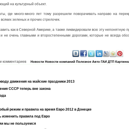
ующий на культурный объект.
аты, где много-много лет тому разрешили поворачивать направо на перек
 всяких зеленых и прочих стрелочек.
тавить как в Северной Америке, а также ликвидировали всю эту непонятную 
и не очень главными и второстепенными дорогами, которые не всегда обо
и комментариев
Новости
Новости компаний
Полезное
Авто
ГАИ
ДТП
Картинк
воду движения на майские праздники 2013
ения СССР теперь вне закона
года
обый режим и правила на время Евро 2012 в Донецке
ь изменить правила под Евро
ыми мы не пользуемся