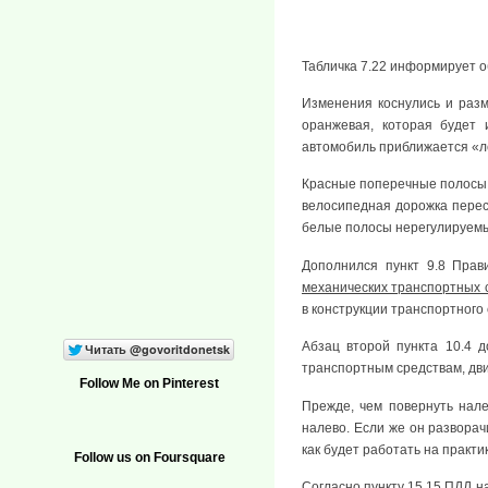
Табличка 7.22 информирует о
Изменения коснулись и разм
оранжевая, которая будет 
автомобиль приближается «л
Красные поперечные полосы н
велосипедная дорожка перес
белые полосы нерегулируемы
Дополнился пункт 9.8 Прав
механических транспортных 
в конструкции транспортного 
Абзац второй пункта 10.4 
транспортным средствам, дв
Follow Me on Pinterest
Прежде, чем повернуть нале
налево. Если же он разворач
как будет работать на практи
Follow us on Foursquare
Согласно пункту 15.15 ПДД н