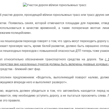
б участке дороги, проходящей вблизи горнолыжных трасс или трасс других зи
етки. Появилась синяя, которой отмечаются площадки для парковки, отве
использоваться в качестве временной, а также поперечная желтая лини
ежачим полицейским».
а пешеходном переходе говорят о том, что здесь могут переходить дорогу с
екает проезжую часть, кроме белой разметки, должно быть окрашено спло
х пешеходных переходов с повышенной опасностью ДТП теперь тоже узако
ил относительно обозначения транспортного средства на дороге. Так
с 
средствах вне населенных пунктов должны быть включены дневные ходовые 
средства - ближний свет фар.
дополнен предложением: «Водитель, выполняющий поворот налево, долже
ижущимся впереди него и выполняют разворот».
во, водитель должен убедиться в том, что автомобиль находится перед 
ивается, ему необходимо уступить дорогу, а не пытаться проскочить слева. 
ке это правило.
а проезжей части запрещается установка предметов, препятствующих проез