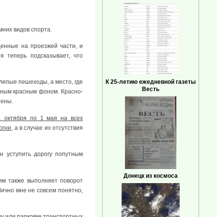
мних видов спорта.
денные на проезжей части, и
я теперь подсказывает, что
К 25-летию ежедневной газеты
лепые пешеходы, а место, где
Весть
шным красным фоном. Красно-
нены.
1 октября по 1 мая на всех
огни
, а в случае их отсутствия
н уступить дорогу попутным
Донецк из космоса
ним также выполняет поворот
Лично мне не совсем понятно,
ду или парковке транспортных