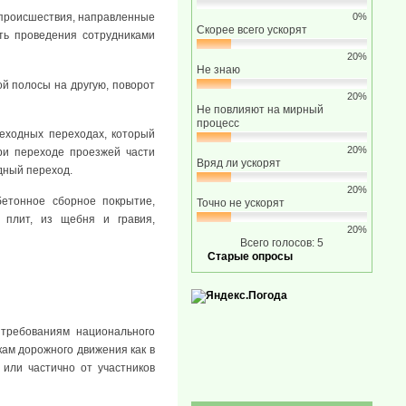
0%
 происшествия, направленные
Скорее всего ускорят
ть проведения сотрудниками
20%
Не знаю
ой полосы на другую, поворот
20%
Не повлияют на мирный
процесс
еходных переходах, который
20%
ри переходе проезжей части
Вряд ли ускорят
дный переход.
20%
етонное сборное покрытие,
Точно не ускорят
 плит, из щебня и гравия,
20%
Всего голосов: 5
Старые опросы
требованиям национального
ам дорожного движения как в
или частично от участников