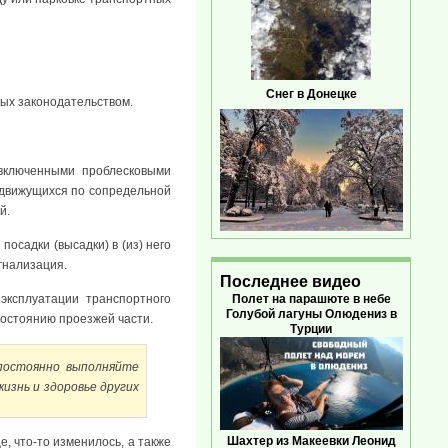
Снег в Донецке
ых законодательством.
 включенными проблесковыми
, движущихся по сопредельной
й.
посадки (высадки) в (из) него
гнализация.
Последнее видео
Полет на парашюте в небе
эксплуатации транспортного
Голубой лагуны Олюдениз в
состоянию проезжей части.
Турции
 постоянно выполняйте
изнь и здоровье других
Шахтер из Макеевки Леонид
, что-то изменилось, а также