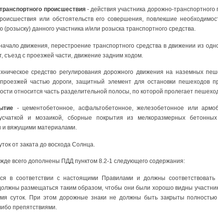
транспортного происшествия
- действия участника дорожно-транспортного
происшествия или обстоятельств его совершения, повлекшие необходимос
 (розыску) данного участника и/или розыска транспортного средства.
начало движения, перестроение транспортного средства в движении из одн
т, съезд с проезжей части, движение задним ходом.
хническое средство регулирования дорожного движения на наземных пеш
 проезжей частью дороги, защитный элемент для остановки пешеходов п
ности относится часть разделительной полосы, по которой пролегает пешехо
ытие
- цементобетонное, асфальтобетонное, железобетонное или армоб
усчаткой и мозаикой, сборные покрытия из мелкоразмерных бетонных
и и вяжущими материалами.
суток от заката до восхода Солнца.
режде всего дополнены ПДД пунктом 8.2-1 следующего содержания:
ся в соответствии с настоящими Правилами и должны соответствовать 
должны размещаться таким образом, чтобы они были хорошо видны участник
ремя суток. При этом дорожные знаки не должны быть закрыты полностью 
либо препятствиями.