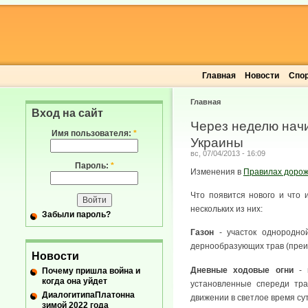
Главная
Новости
Спо
Главная
Вход на сайт
Через неделю нач
Имя пользователя:
*
Украины
вс, 07/04/2013 - 16:09
Пароль:
*
Изменения в
Правилах дорож
Что появится нового и что
нескольких из них:
Забыли пароль?
Газон
- участок однородно
дернообразующих трав (преи
Новости
Дневные ходовые огни
- в
Почему пришла война и
когда она уйдет
установленные спереди тра
ДиалогитипаПлатонна
движении в светлое время сут
зимой 2022 года