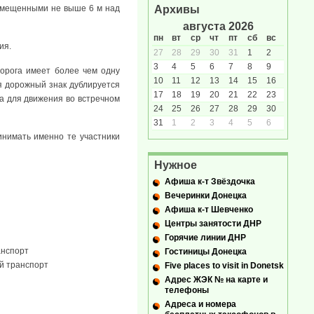
змещенными не выше 6 м над
Архивы
августа 2026
пн
вт
ср
чт
пт
сб
вс
ия.
27
28
29
30
31
1
2
3
4
5
6
7
8
9
орога имеет более чем одну
10
11
12
13
14
15
16
я дорожный знак дублируется
17
18
19
20
21
22
23
да для движения во встречном
24
25
26
27
28
29
30
31
1
2
3
4
5
6
нимать именно те участники
Нужное
Афиша к-т Звёздочка
Вечеринки Донецка
Афиша к-т Шевченко
Центры занятости ДНР
Горячие линии ДНР
Гостиницы Донецка
ый транспорт
Five places to visit in Donetsk
Адрес ЖЭК № на карте и
телефоны
Адреса и номера