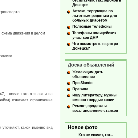
бесплатных таксофонов в
Донецке
Аптеки, торгующие по
 транспорта
льготным рецептам для
больных диабетом
Полезные телефоны
Телефоны полицейских
ли схема движения в целом
участков ДНР
Что посмотреть в центре
Донецка?
топлива
Доска объявлений
Желающим дать
объявление
Про Slando
Правила
7, - после такого знака и на
Ищу литературу, нужны
именно твердые копии
ройки) означает ограничение
Ремонт, продажа и
восстановление станков
Новое фото
и уточняют, какой именно вид
Кто не скачет, тот...