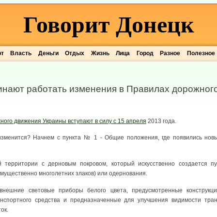
Говорит Донецк
рт
Власть
Деньги
Отдых
Жизнь
Лица
Город
Разное
Полезное
инают работать изменения в Правилах дорожног
ного движения Украины вступают в силу с 15 апреля
2013 года.
 изменится? Начнем с пункта № 1 - Общие положения, где появились нов
й территории с дерновым покровом, который искусственно создается п
мущественно многолетних злаков) или одернования.
нешние световые приборы белого цвета, предусмотренные конструкцие
нспортного средства и предназначенные для улучшения видимости тран
ок.