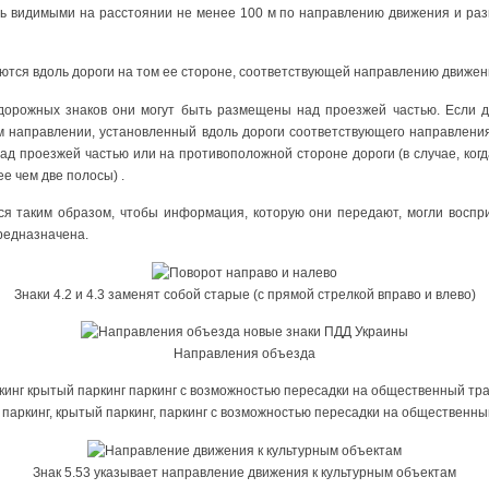
ь видимыми на расстоянии не менее 100 м по направлению движения и ра
ются вдоль дороги на том ее стороне, соответствующей направлению движен
дорожных знаков они могут быть размещены над проезжей частью. Если д
м направлении, установленный вдоль дороги соответствующего направлени
ад проезжей частью или на противоположной стороне дороги (в случае, ког
е чем две полосы) .
я таким образом, чтобы информация, которую они передают, могли воспри
редназначена.
Знаки 4.2 и 4.3 заменят собой старые (с прямой стрелкой вправо и влево)
Направления объезда
- паркинг, крытый паркинг, паркинг с возможностью пересадки на общественн
Знак 5.53 указывает направление движения к культурным объектам