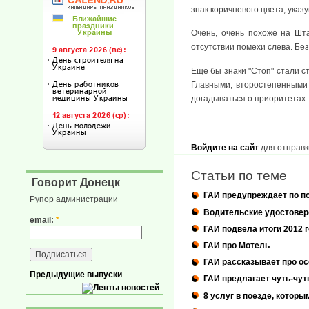
знак коричневого цвета, указ
Очень, очень похоже на Шт
отсутствии помехи слева. Без
Еще бы знаки "Стоп" стали с
Главными, второстепенными 
догадываться о приоритетах.
Войдите на сайт
для отправк
Статьи по теме
Говорит Донецк
ГАИ предупреждает по по
Рупор администрации
Водительские удостовер
email:
*
ГАИ подвела итоги 2012 
ГАИ про Мотель
ГАИ рассказывает про ос
Предыдущие выпуски
ГАИ предлагает чуть-чут
8 услуг в поезде, котор