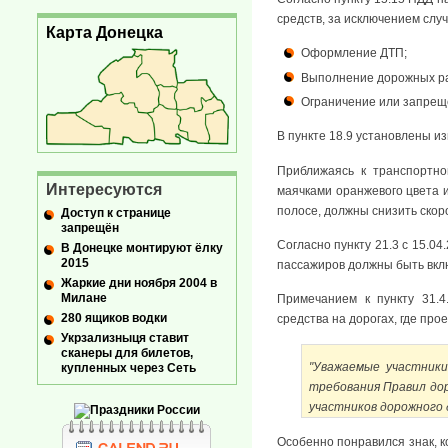
средств, за исключением случ
Карта Донецка
Оформление ДТП;
Выполнение дорожных раб
Ограничение или запреще
В пункте 18.9 установлены и
Приближаясь к транспортно
Интересуются
маячками оранжевого цвета и
полосе, должны снизить скоро
Доступ к странице
запрещён
Согласно пункту 21.3 с 15.04
В Донецке монтируют ёлку
2015
пассажиров должны быть вклю
Жаркие дни ноября 2004 в
Милане
Примечанием к пункту 31.4
280 ящиков водки
средства на дорогах, где пр
Укрзализныця ставит
сканеры для билетов,
"Уважаемые участники
купленных через Сеть
требования Правил дор
участников дорожного 
Особенно понравился знак, к