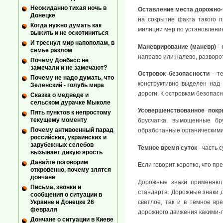
Неожиданно тихая ночь в
Оставление места дорожно-
Донецке
на сокрытие факта такого 
Когда нужно думать как
милиции мер по установлению
выжить и не оскотиниться
И треснул мир напополам, в
Маневрирование (маневр)
- 
семье разлом
направо или налево, разворо
Почему Донбасс не
замечали и не замечают?
Островок безопасности
- те
Почему не надо думать, что
конструктивно выделен над
Зеленский - голубь мира
дороги. К островкам безопас
Сказка о медведе и
сельском дурачке Мыколе
Усовершенствованное покр
Пять пунктов к непростому
текущему моменту
брусчатка, вымощенные бр
Почему антивоенный парад
обработанные органическим
российских, украинских и
зарубежных селебов
Темное время суток
- часть 
вызывает дикую ярость
Давайте поговорим
Если говорит коротко, что п
откровенно, почему злятся
дончане
Дорожные знаки применяют
Письма, звонки и
стандарта. Дорожные знаки 
сообщения о ситуации в
светлое, так и в темное в
Украине и Донецке 26
февраля
дорожного движения какими-
Дончане о ситуации в Киеве