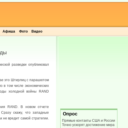
Афиша
Фото
Видео
оды
еской разведки опубликовал
учае это Штирлиц с парашютом
из в том числе экономических
 годы холодной войны RAND
ания RAND. В новом отчете
Сразу скажу, что западные
Опрос
к не вредит самой стратегии.
Прямые контакты США и России
Точно ускорят достижение мира