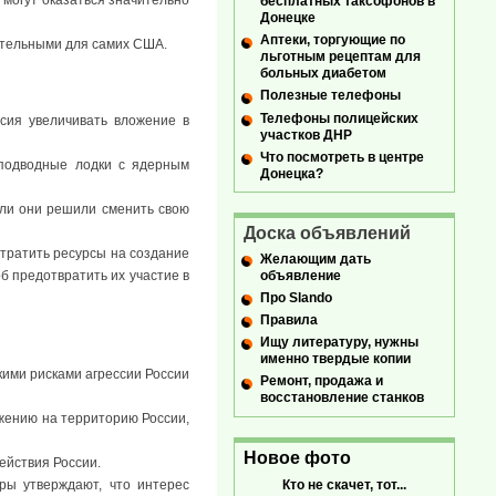
и могут оказаться значительно
бесплатных таксофонов в
Донецке
Аптеки, торгующие по
шительными для самих США.
льготным рецептам для
больных диабетом
Полезные телефоны
Телефоны полицейских
сия увеличивать вложение в
участков ДНР
Что посмотреть в центре
 подводные лодки с ядерным
Донецка?
сли они решили сменить свою
Доска объявлений
 тратить ресурсы на создание
Желающим дать
б предотвратить их участие в
объявление
Про Slando
Правила
Ищу литературу, нужны
именно твердые копии
кими рисками агрессии России
Ремонт, продажа и
восстановление станков
ржению на территорию России,
Новое фото
ействия России.
Кто не скачет, тот...
ры утверждают, что интерес