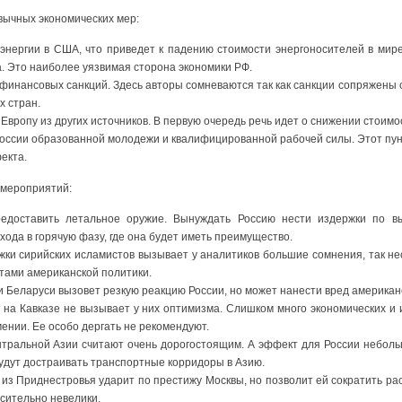
ивычных экономических мер:
 энергии в США, что приведет к падению стоимости энергоносителей в мир
. Это наиболее уязвимая сторона экономики РФ.
 финансовых санкций. Здесь авторы сомневаются так как санкции сопряжены
х стран.
 Европу из других источников. В первую очередь речь идет о снижении стоимо
оссии образованной молодежи и квалифицированной рабочей силы. Этот пунк
екта.
 мероприятий:
редоставить летальное оружие. Вынуждать Россию нести издержки по в
хода в горячую фазу, где она будет иметь преимущество.
ки сирийских исламистов вызывает у аналитиков большие сомнения, так не
тами американской политики.
 Беларуси вызовет резкую реакцию России, но может нанести вред американс
на Кавказе не вызывает у них оптимизма. Слишком много экономических и и
мении. Ее особо дергать не рекомендуют.
нтральной Азии считают очень дорогостоящим. А эффект для России небольш
 будут достраивать транспортные корридоры в Азию.
к из Приднестровья ударит по престижу Москвы, но позволит ей сократить рас
сительно невелики.