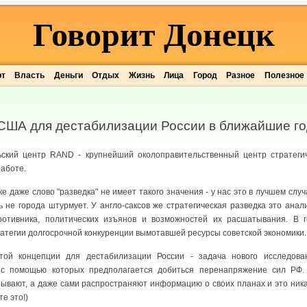
Говорит Донецк
рт
Власть
Деньги
Отдых
Жизнь
Лица
Город
Разное
Полезное
 США для дестабилизации России в ближайшие г
ьский центр RАND - крупнейший околоправительственный центр стратегич
работе.
ке даже слово "разведка" не имеет такого значения - у нас это в лучшем сл
ь не города штурмует. У англо-саксов же стратегическая разведка это анал
противника, политических изъянов и возможностей их расшатывания. В
ратегии долгосрочной конкуренции вымотавшей ресурсы советской экономики.
той концепции для дестабилизации России - задача нового исследов
 с помощью которых предполагается добиться перенапряжение сил РФ. 
ывают, а даже сами распространяют информацию о своих планах и это ника
е это!)