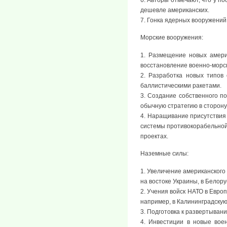
6. Авторы отмечают, что у по
дешевле американских.
7. Гонка ядерных вооружений
Морские вооружения:
1. Размещение новых амери
восстановление военно-морс
2. Разработка новых типов
баллистическими ракетами.
3. Создание собственного п
обычную стратегию в сторону
4. Наращивание присутствия 
системы противокорабельной 
проектах.
Наземные силы:
1. Увеличение американского
на востоке Украины, в Белору
2. Учения войск НАТО в Евро
например, в Калининградскую
3. Подготовка к развертыван
4. Инвестиции в новые вое