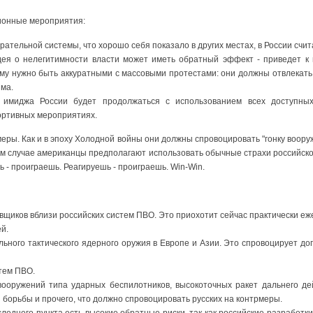
ионные мероприятия:
рательной системы, что хорошо себя показало в других местах, в России счи
дея о нелегитимности власти может иметь обратный эффект - приведет к
му нужно быть аккуратными с массовыми протестами: они должны отвлекать
има.
 имиджа России будет продолжаться с использованием всех доступных
ортивных мероприятиях.
еры. Как и в эпоху Холодной войны они должны спровоцировать "гонку воору
ом случае американцы предполагают использовать обычные страхи российског
 - проиграешь. Реагируешь - проиграешь. Win-Win.
щиков вблизи российских систем ПВО. Это приохотит сейчас практически еж
й.
льного тактического ядерного оружия в Европе и Азии. Это спровоцирует д
тем ПВО.
вооружений типа ударных беспилотников, высокоточных ракет дальнего дей
борьбы и прочего, что должно спровоцировать русских на контрмеры.