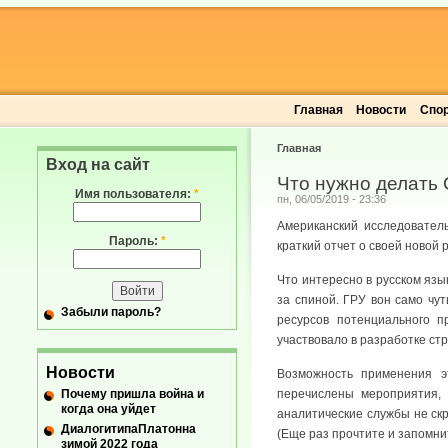
Главная
Новости
Спо
Главная
Вход на сайт
Что нужно делать
Имя пользователя:
*
пн, 06/05/2019 - 23:36
Американский исследовател
Пароль:
*
краткий отчет о своей новой 
Что интересно в русском язы
за спиной. ГРУ вон само чут
Забыли пароль?
ресурсов потенциального 
участвовало в разработке ст
Новости
Возможность применения э
Почему пришла война и
перечислены мероприятия,
когда она уйдет
аналитические службы не скр
ДиалогитипаПлатонна
(Еще раз прочтите и запомнит
зимой 2022 года