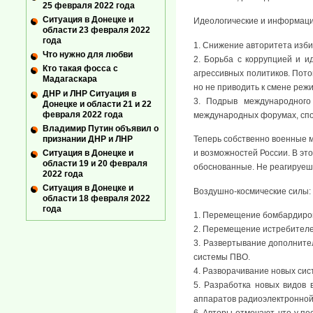
25 февраля 2022 года
Ситуация в Донецке и
Идеологические и информац
области 23 февраля 2022
года
1. Снижение авторитета изби
Что нужно для любви
2. Борьба с коррупцией и и
Кто такая фосса с
агрессивных политиков. Пото
Мадагаскара
но не приводить к смене реж
ДНР и ЛНР Ситуация в
3. Подрыв международного
Донецке и области 21 и 22
февраля 2022 года
международных форумах, сп
Владимир Путин объявил о
признании ДНР и ЛНР
Теперь собственно военные м
Ситуация в Донецке и
и возможностей России. В эт
области 19 и 20 февраля
обоснованные. Не реагируешь
2022 года
Ситуация в Донецке и
Воздушно-космические силы:
области 18 февраля 2022
года
1. Перемещение бомбардиров
2. Перемещение истребителе
3. Развертывание дополните
системы ПВО.
4. Разворачивание новых сис
5. Разработка новых видов 
аппаратов радиоэлектронной 