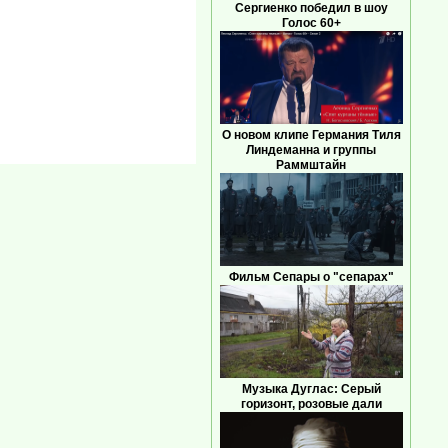
Сергиенко победил в шоу
Голос 60+
О новом клипе Германия Тиля
Линдеманна и группы
Раммштайн
Фильм Сепары о "сепарах"
Музыка Дуглас: Серый
горизонт, розовые дали