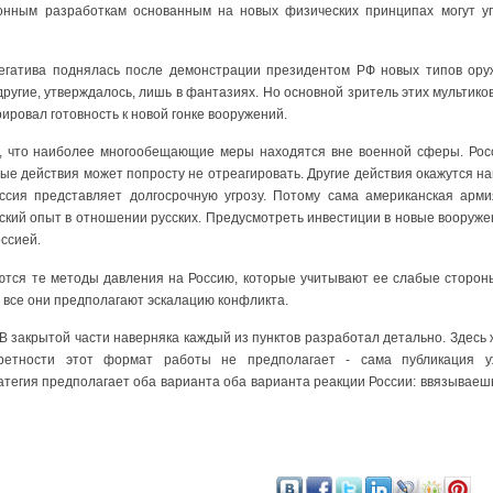
онным разработкам основанным на новых физических принципах могут уг
егатива поднялась после демонстрации президентом РФ новых типов ору
 другие, утверждалось, лишь в фантазиях. Но основной зритель этих мультик
ировал готовность к новой гонке вооружений.
 что наиболее многообещающие меры находятся вне военной сферы. Росс
ые действия может попросту не отреагировать. Другие действия окажутся 
ссия представляет долгосрочную угрозу. Потому сама американская арми
ский опыт в отношении русских. Предусмотреть инвестиции в новые вооруже
ссией.
тся те методы давления на Россию, которые учитывают ее слабые стороны
о все они предполагают эскалацию конфликта.
 В закрытой части наверняка каждый из пунктов разработал детально. Здесь 
кретности этот формат работы не предполагает - сама публикация 
тегия предполагает оба варианта оба варианта реакции России: ввязываешь