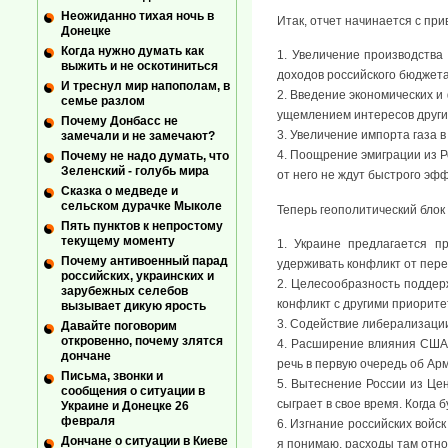
Неожиданно тихая ночь в
Итак, отчет начинается с пр
Донецке
Когда нужно думать как
1. Увеличение производства
выжить и не оскотиниться
доходов российского бюджета
И треснул мир напополам, в
2. Введение экономических и
семье разлом
ущемлением интересов други
Почему Донбасс не
3. Увеличение импорта газа в
замечали и не замечают?
4. Поощрение эмиграции из Р
Почему не надо думать, что
Зеленский - голубь мира
от него не ждут быстрого эфф
Сказка о медведе и
сельском дурачке Мыколе
Теперь геополитический блок
Пять пунктов к непростому
текущему моменту
1. Украине предлагается п
Почему антивоенный парад
удерживать конфликт от пере
российских, украинских и
2. Целесообразность поддерж
зарубежных селебов
конфликт с другими приорите
вызывает дикую ярость
3. Содействие либерализации
Давайте поговорим
откровенно, почему злятся
4. Расширение влияния США 
дончане
речь в первую очередь об Ар
Письма, звонки и
5. Вытеснение России из Це
сообщения о ситуации в
сыграет в свое время. Когда
Украине и Донецке 26
февраля
6. Изгнание российских войс
Дончане о ситуации в Киеве
я понимаю, расходы там отно