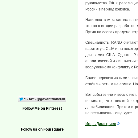
руководства РФ к революци
России в период кризиса.
Напомню вам какая волна н
только в стадии разработки,
Путин на словах продемонстр
Специалисты RAND считают,
паритету с США и на некотор
для самих США. Однако, Ро
аналитический и лингвистиче
вооруженному конфликту с Ро
Более перспективными являю
стабильность, а не армию. Н
Вот собственно и весь отчет.
понимать, что никакой се
дестабилизации. Притом стра
Follow Me on Pinterest
не ввязываешь - еще хуже
Игорь Димитриев
Follow us on Foursquare