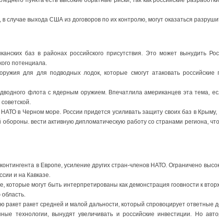
следнего пункта есть высокие обратные риски, так как российские разработк
, в случае выхода США из договоров по их контролю, могут оказаться разру
канских баз в районах российского присутствия. Это может вынудить Рос
кого потенциала.
 оружия для для подводных лодок, которые смогут атаковать российские
одводного флота с ядерным оружием. Впечатлила американцев эта тема, е
 советской.
НАТО в Черном море. России придется усиливать защиту своих баз в Крыму,
обороны. вести активную дипломатическую работу со странами региона, что
 контингента в Европе, усиление других стран-членов НАТО. Ограничено высо
ссии и на Кавказе.
пе, которые могут быть интерпретированы как демонстрация гоовности к вто
 область.
ию ракет ракет средней и малой дальности, который спровоцирует ответные д
нные технологии, вынудят увеличивать и российские инвестиции. Но авто