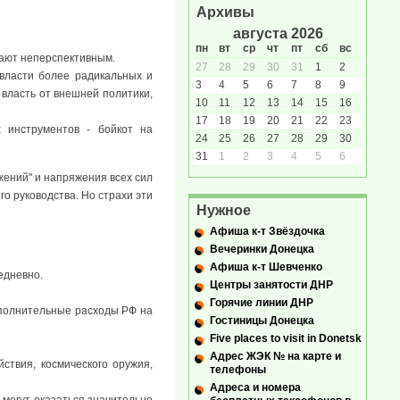
Архивы
августа 2026
пн
вт
ср
чт
пт
сб
вс
тают неперспективным.
27
28
29
30
31
1
2
 власти более радикальных и
3
4
5
6
7
8
9
 власть от внешней политики,
10
11
12
13
14
15
16
17
18
19
20
21
22
23
 инструментов - бойкот на
24
25
26
27
28
29
30
31
1
2
3
4
5
6
жений" и напряжения всех сил
о руководства. Но страхи эти
Нужное
Афиша к-т Звёздочка
Вечеринки Донецка
Афиша к-т Шевченко
едневно.
Центры занятости ДНР
Горячие линии ДНР
ополнительные расходы РФ на
Гостиницы Донецка
Five places to visit in Donetsk
Адрес ЖЭК № на карте и
ствия, космического оружия,
телефоны
Адреса и номера