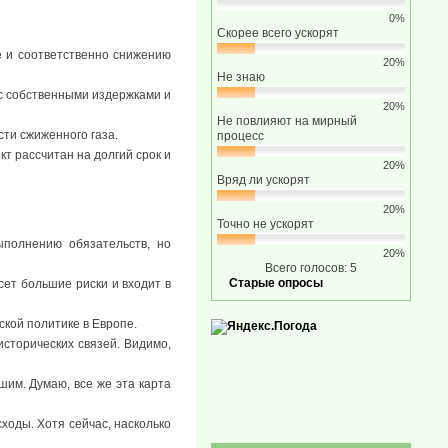
0%
Скорее всего ускорят
е и соответственно снижению
20%
Не знаю
 с собственными издержками и
20%
Не повлияют на мирный
сти сжиженного газа.
процесс
т рассчитан на долгий срок и
20%
Вряд ли ускорят
20%
Точно не ускорят
ыполнению обязательств, но
20%
Всего голосов: 5
Старые опросы
сет большие риски и входит в
кой политике в Европе.
сторических связей. Видимо,
им. Думаю, все же эта карта
ходы. Хотя сейчас, насколько