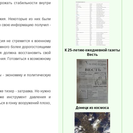
рожать стабильности внутри
жия. Некоторые из них были
ов свою информацию получил -
ия не стремится к военному
намного более дорогостоящими
К 25-летию ежедневной газеты
я должна восстановить свой
Весть
ния. Готовиться к возможному
 - экономику и политическую
же тизер - затравка. Но нужно
уже инструмент давления и
ся в гонку вооружений плохо,
Донецк из космоса