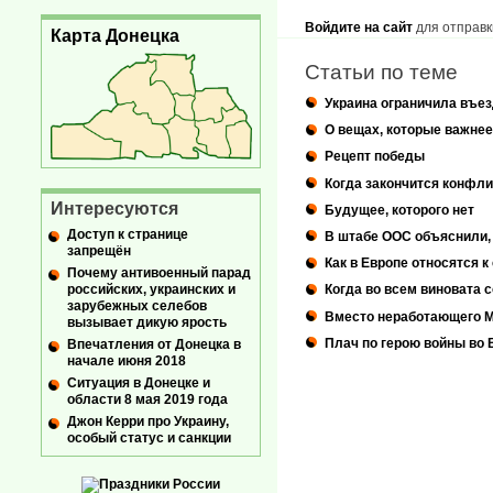
Войдите на сайт
для отправк
Карта Донецка
Статьи по теме
Украина ограничила въе
О вещах, которые важне
Рецепт победы
Когда закончится конфли
Интересуются
Будущее, которого нет
Доступ к странице
В штабе ООС объяснили,
запрещён
Как в Европе относятся к
Почему антивоенный парад
российских, украинских и
Когда во всем виновата 
зарубежных селебов
Вместо неработающего М
вызывает дикую ярость
Плач по герою войны во
Впечатления от Донецка в
начале июня 2018
Ситуация в Донецке и
области 8 мая 2019 года
Джон Керри про Украину,
особый статус и санкции