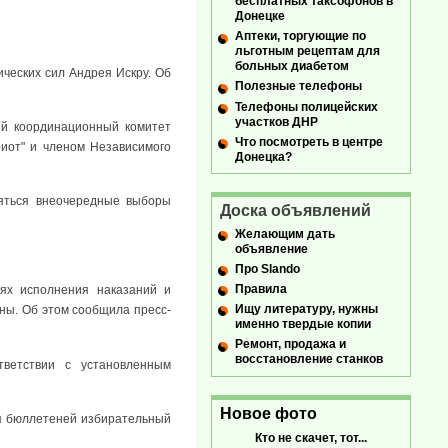
бесплатных таксофонов в
Донецке
Аптеки, торгующие по
льготным рецептам для
больных диабетом
ических сил Андрея Искру. Об
Полезные телефоны
Телефоны полицейских
участков ДНР
ый координационный комитет
Что посмотреть в центре
иот" и членом Независимого
Донецка?
ояться внеочередные выборы
Доска объявлений
Желающим дать
объявление
Про Slando
Правила
иях исполнения наказаний и
Ищу литературу, нужны
ны. Об этом сообщила пресс-
именно твердые копии
Ремонт, продажа и
восстановление станков
тветствии с установленным
Новое фото
вия бюллетеней избирательный
Кто не скачет, тот...