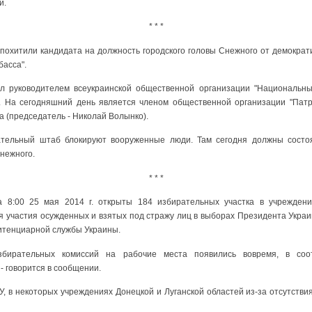
й.
* * *
похитили кандидата на должность городского головы Снежного от демократ
асса".
ыл руководителем всеукраинской общественной организации "Национальн
". На сегодняшний день является членом общественной организации "Патр
 (председатель - Николай Волынко).
ательный штаб блокируют вооруженные люди. Там сегодня должны сост
нежного.
* * *
 8:00 25 мая 2014 г. открыты 184 избирательных участка в учрежден
я участия осужденных и взятых под стражу лиц в выборах Президента Украи
итенциарной службы Украины.
збирательных комиссий на рабочие места появились вовремя, в соо
- говорится в сообщении.
У, в некоторых учреждениях Донецкой и Луганской областей из-за отсутст