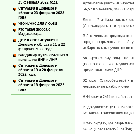
25 февраля 2022 года
Артемовске (часть избирател
Ситуация в Донецке и
56,57 в Макеевке, № 60 в Мар
области 23 февраля 2022
года
Лишь в 7 избирательных окр
Что нужно для любви
(Александровка) - открылось
Кто такая фосса с
Мадагаскара
В 2 комиссиях председатель 
ДНР и ЛНР Ситуация в
городе открылось лишь 8 уч
Донецке и области 21 и 22
избирательных участков не о
февраля 2022 года
Владимир Путин объявил о
58 округ (Мариуполь) - не от
признании ДНР и ЛНР
(Волноваха) - часть участ
Ситуация в Донецке и
области 19 и 20 февраля
представителями ДНР.
2022 года
Ситуация в Донецке и
62 округ (Старобешево) - 
области 18 февраля 2022
неизвестные разбили окна.
года
В 46 округе ОИК не работает
В Докучаевске (61 избират
№140800. Голосования на дан
В тех округах, где открылись 
№62 (Новоазовский район) -