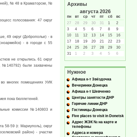
еней), № 48 в Краматорске, №
Архивы
августа 2026
пн
вт
ср
чт
пт
сб
вс
оцесс голосования: 47 округ
27
28
29
30
31
1
2
3
4
5
6
7
8
9
10
11
12
13
14
15
16
е, 49 округ (Доброполье) - в
17
18
19
20
21
22
23
сноармейск) - в городе с 55
24
25
26
27
28
29
30
31
1
2
3
4
5
6
астков не открылись. 61 округ
0, №140792) были захвачены
Нужное
Афиша к-т Звёздочка
е во многих помещениях УИК
Вечеринки Донецка
Афиша к-т Шевченко
Центры занятости ДНР
имея пока бюллетеней.
Горячие линии ДНР
тельные комиссии №140803 и
Гостиницы Донецка
Five places to visit in Donetsk
Адрес ЖЭК № на карте и
га 58-59 (г. Мариуполь), округ
телефоны
селковский район) - участки
Адреса и номера