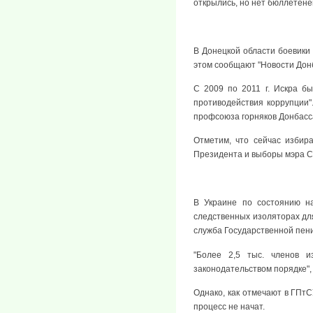
открылись, но нет бюллетене
В Донецкой области боевики 
этом сообщают "Новости Донб
С 2009 по 2011 г. Искра б
противодействия коррупции
профсоюза горняков Донбасса
Отметим, что сейчас избир
Президента и выборы мэра С
В Украине по состоянию на
следственных изоляторах дл
служба Государственной пен
"Более 2,5 тыс. членов и
законодательством порядке", 
Однако, как отмечают в ГПтС
процесс не начат.