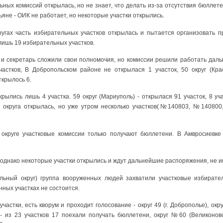
ьных комиссий открылась, но не знает, что делать из-за отсутствия бюллет
ьяне - ОИК не работает, но некоторые участки открылись.
угах часть избирательных участков открылась и пытается организовать пр
 лишь 19 избирательных участков.
и секретарь сложили свои полномочия, но комиссии решили работать дальш
астков, В Добропольском районе не открылася 1 участок, 50 округ (Кра
ткрылось 6.
крылись лишь 4 участка. 59 округ (Мариуполь) - открылася 91 участок, 8 уч
ков округа открылась, но уже утром несколько участков(№140803, №14080
в округе участковые комиссии только получают бюллетени. В Амвросиевк
, однако некоторые участки открылись и ждут дальнейшие распоряжения, не 
ельный округ) группа вооруженных людей захватили участковые избира
ных участках не состоится.
участки, есть кворум и проходит голосование - округ 49 (г. Доброполье), окру
 из 23 участков 17 поехали получать бюллетени, округ №60 (Великоново