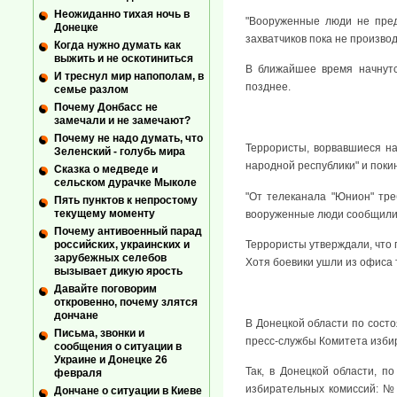
Неожиданно тихая ночь в
"Вооруженные люди не пред
Донецке
захватчиков пока не производ
Когда нужно думать как
выжить и не оскотиниться
В ближайшее время начнутс
И треснул мир напополам, в
позднее.
семье разлом
Почему Донбасс не
замечали и не замечают?
Почему не надо думать, что
Террористы, ворвавшиеся н
Зеленский - голубь мира
народной республики" и поки
Сказка о медведе и
сельском дурачке Мыколе
"От телеканала "Юнион" тр
Пять пунктов к непростому
текущему моменту
вооруженные люди сообщили с
Почему антивоенный парад
Террористы утверждали, что 
российских, украинских и
зарубежных селебов
Хотя боевики ушли из офиса т
вызывает дикую ярость
Давайте поговорим
откровенно, почему злятся
дончане
В Донецкой области по состо
Письма, звонки и
пресс-службы Комитета изби
сообщения о ситуации в
Украине и Донецке 26
Так, в Донецкой области, 
февраля
избирательных комиссий: №
Дончане о ситуации в Киеве