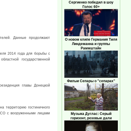
Сергиенко победил в шоу
Голос 60+
ателей. Данные продолжают
О новом клипе Германия Тиля
Линдеманна и группы
Раммштайн
еля 2014 года для борьбы с
областной государственной
Фильм Сепары о "сепарах"
резиденция главы Донецкой
на территорию гостиничного
 ГСО с вооруженными лицами
Музыка Дуглас: Серый
горизонт, розовые дали