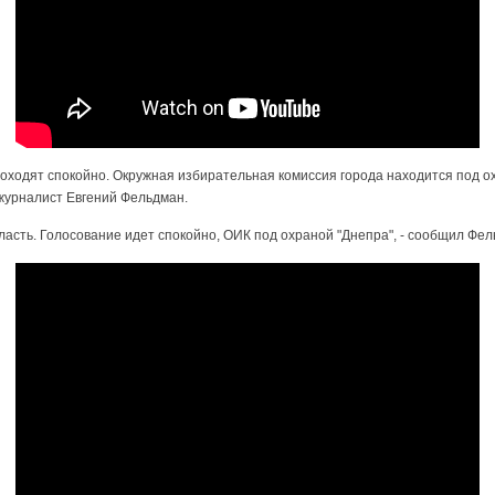
ходят спокойно. Окружная избирательная комиссия города находится под ох
журналист Евгений Фельдман.
ласть. Голосование идет спокойно, ОИК под охраной "Днепра", - сообщил Фел