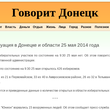
Говорит Донецк
рт
Власть
Деньги
Отдых
Жизнь
Лица
Город
Разное
Полезное
уация в Донецке и области 25 мая 2014 года
збирательных участков по состоянию на 9:30 25 мая нет. Об этом говорит
ственной администрации.
 по состоянию на 9:30 25 мая открылось 426 избиркомов.
в из 21 в Первомайском, 33 из 40 в Амвросиевском районе, 26 из 32 в Тельма
.
ся и приведенные данные о количестве открытых в области избирательных у
* * *
 "Юнион" ворвались 15 вооруженных людей. Об этом сообщает пресс-служба 