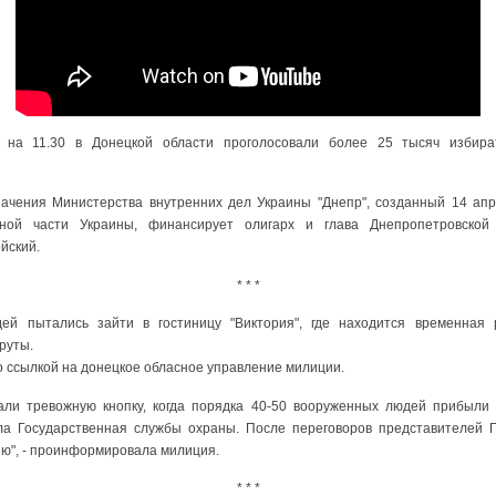
на 11.30 в Донецкой области проголосовали более 25 тысяч избир
начения Министерства внутренних дел Украины "Днепр", созданный 14 апр
чной части Украины, финансирует олигарх и глава Днепропетровской 
йский.
* * *
ей пытались зайти в гостиницу "Виктория", где находится временная 
руты.
о ссылкой на донецкое обласное управление милиции.
жали тревожную кнопку, когда порядка 40-50 вооруженных людей прибыли 
ла Государственная службы охраны. После переговоров представителей
ию", - проинформировала милиция.
* * *