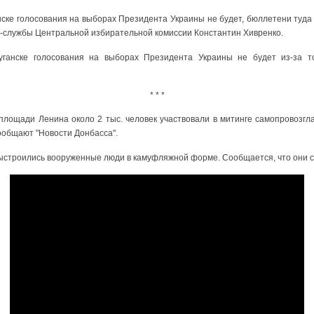
нске голосования на выборах Президента Украины не будет, бюллетени туда
с-службы Центральной избирательной комиссии Константин Хивренко.
уганске голосования на выборах Президента Украины не будет из-за т
* * *
площади Ленина около 2 тыс. человек участвовали в митинге самопровозг
сообщают "Новости Донбасса".
ыстроились вооруженные люди в камуфляжной форме. Сообщается, что они ст