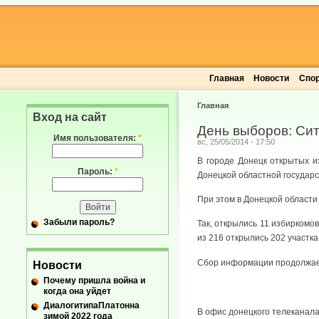
Главная
Новости
Спо
Главная
Вход на сайт
День выборов: Сит
Имя пользователя:
*
вс, 25/05/2014 - 17:50
В городе Донецк открытых и
Пароль:
*
Донецкой областной государ
При этом в Донецкой области
Забыли пароль?
Так, открылись 11 избиркомо
из 216 открылись 202 участка
Сбор информации продолжает
Новости
Почему пришла война и
когда она уйдет
ДиалогитипаПлатонна
В офис донецкого телеканала
зимой 2022 года