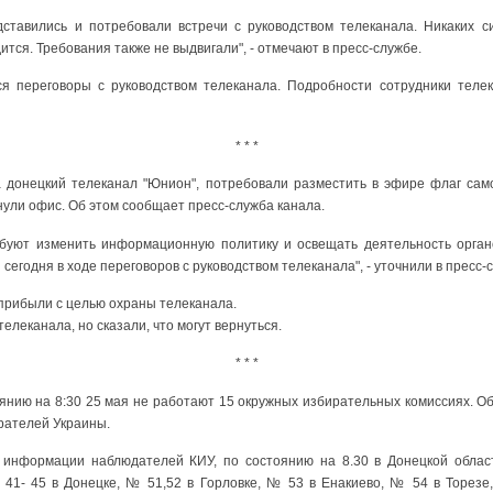
ставились и потребовали встречи с руководством телеканала. Никаких с
ится. Требования также не выдвигали", - отмечают в пресс-службе.
я переговоры с руководством телеканала. Подробности сотрудники тел
* * *
а донецкий телеканал "Юнион", потребовали разместить в эфире флаг сам
нули офис. Об этом сообщает пресс-служба канала.
ебуют изменить информационную политику и освещать деятельность орган
егодня в ходе переговоров с руководством телеканала", - уточнили в пресс-
прибыли с целью охраны телеканала.
елеканала, но сказали, что могут вернуться.
* * *
янию на 8:30 25 мая не работают 15 окружных избирательных комиссиях. О
рателей Украины.
по информации наблюдателей КИУ, по состоянию на 8.30 в Донецкой облас
 41- 45 в Донецке, № 51,52 в Горловке, № 53 в Енакиево, № 54 в Торезе