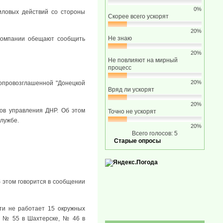
0%
иловых действий со стороны
Скорее всего ускорят
20%
Не знаю
екомпании обещают сообщить
20%
Не повлияют на мирный
процесс
20%
опровозглашенной "Донецкой
Вряд ли ускорят
20%
ов управления ДНР. Об этом
Точно не ускорят
службе.
20%
Всего голосов: 5
Старые опросы
б этом говорится в сообщении
ти не работает 15 окружных
, № 55 в Шахтерске, № 46 в