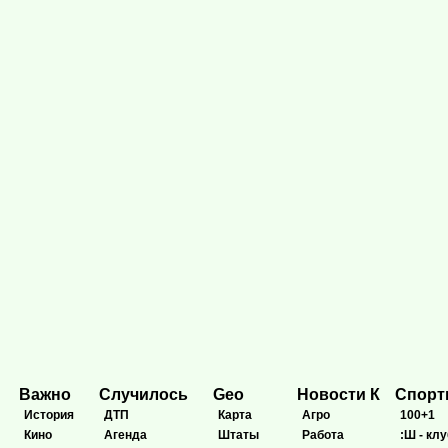
Важно
Случилось
Geo
Новости К
Спор
История
ДТП
Карта
Агро
100+1
Кино
Агенда
Штаты
Работа
:Ш - клу