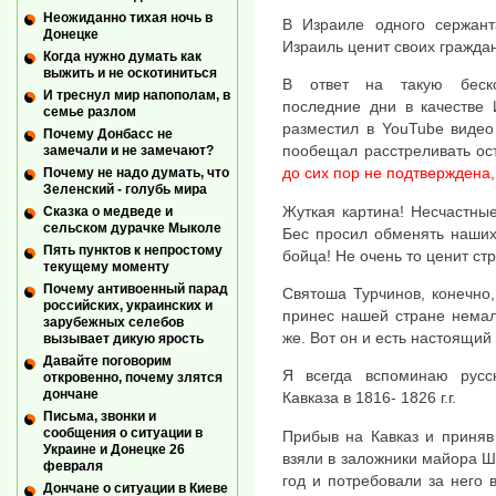
Неожиданно тихая ночь в
В Израиле одного сержант
Донецке
Израиль ценит своих граждан
Когда нужно думать как
выжить и не оскотиниться
В ответ на такую беск
И треснул мир напополам, в
последние дни в качестве 
семье разлом
разместил в YouTube видео
Почему Донбасс не
пообещал расстреливать ос
замечали и не замечают?
до сих пор не подтверждена,
Почему не надо думать, что
Зеленский - голубь мира
Жуткая картина! Несчастны
Сказка о медведе и
сельском дурачке Мыколе
Бес просил обменять наших
Пять пунктов к непростому
бойца! Не очень то ценит ст
текущему моменту
Почему антивоенный парад
Святоша Турчинов, конечно
российских, украинских и
принес нашей стране немал
зарубежных селебов
же. Вот он и есть настоящий
вызывает дикую ярость
Давайте поговорим
Я всегда вспоминаю русс
откровенно, почему злятся
дончане
Кавказа в 1816- 1826 г.г.
Письма, звонки и
сообщения о ситуации в
Прибыв на Кавказ и приняв
Украине и Донецке 26
взяли в заложники майора Ш
февраля
год и потребовали за него 
Дончане о ситуации в Киеве