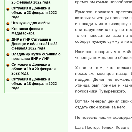
временам сумма невообраз
25 февраля 2022 года
Ситуация в Донецке и
Ермолов приказал арестов
области 23 февраля 2022
года
которых чеченцы провезли п
Что нужно для любви
и посадить их в кизлярскую 
Кто такая фосса с
они нарушили клятву не пр
Мадагаскара
то он повесит их всех на 
ДНР и ЛНР Ситуация в
соберут нужную сумму и не 
Донецке и области 21 и 22
февраля 2022 года
Излишне говорить что май
Владимир Путин объявил о
чеченцы немедленно сбросил
признании ДНР и ЛНР
Ситуация в Донецке и
Узнав о том, что полков
области 19 и 20 февраля
несколько месяцев назад,
2022 года
найден. Денег не пожале
Ситуация в Донецке и
области 18 февраля 2022
Убийца был пойман и казне
года
полковника Пузыревского.
Вот так генерал ценил свои
отдать свои жизни за него.
Не повезло нашим офицерам.
Есть Пастор, Тенюх, Коваль, 