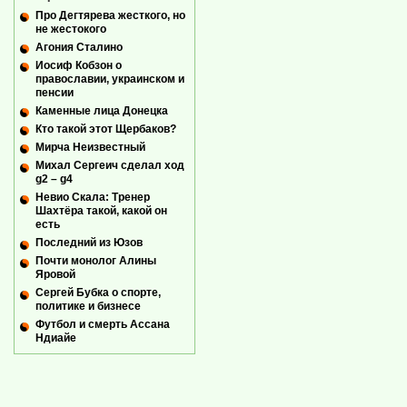
Про Дегтярева жесткого, но
не жестокого
Агония Сталино
Иосиф Кобзон о
православии, украинском и
пенсии
Каменные лица Донецка
Кто такой этот Щербаков?
Мирча Неизвестный
Михал Сергеич сделал ход
g2 – g4
Невио Скала: Тренер
Шахтёра такой, какой он
есть
Последний из Юзов
Почти монолог Алины
Яровой
Сергей Бубка о спорте,
политике и бизнесе
Футбол и смерть Ассана
Ндиайе