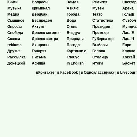
Книги
Вопросы
Земля
Религия
Шахтёр
Музыка
Криминал
Азия-с
Музеи
Арена
Медиа
Дерибан
Города
Театр
Гольф
Смишное
Беспредел
Вода
Статистика
Футбол
Опросы
Ахтунг
Огонь
Президент
Мундиа
Свобода
Донецк сегодня
Воздух
Премьер
Лига Е
Сказки
Донецк завтра
Природы
Губернатор
Лига Ч
reklama
Их нравы
Погода
Выборы
Евро
Друзья
Говорят
Картинки с
Голова
Кличко
Рассылка
Письма
Глобус
Столица
Хоккей
Донецкий
Афиша
In English
Итоги
Баскет
вКонтакте
|
в FaceBook
|
в Одноклассниках
|
в LiveJour