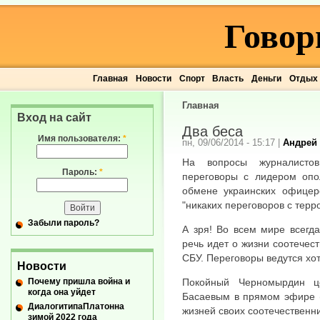
Говор
Главная
Новости
Спорт
Власть
Деньги
Отдых
Главная
Вход на сайт
Два беса
Имя пользователя:
*
пн, 09/06/2014 - 15:17
|
Андрей
На вопросы журналистов
Пароль:
*
переговоры с лидером опо
обмене украинских офицер
"никаких переговоров с терр
Забыли пароль?
А зря! Во всем мире всегд
речь идет о жизни соотечес
СБУ. Переговоры ведутся хот
Новости
Почему пришла война и
Покойный Черномырдин ц
когда она уйдет
Басаевым в прямом эфире (!
ДиалогитипаПлатонна
жизней своих соотечественн
зимой 2022 года