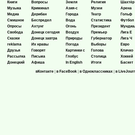
Книги
Вопросы
Земля
Религия
Шахтёр
Музыка
Криминал
Азия-с
Музеи
Арена
Медиа
Дерибан
Города
Театр
Гольф
Смишное
Беспредел
Вода
Статистика
Футбол
Опросы
Ахтунг
Огонь
Президент
Мундиа
Свобода
Донецк сегодня
Воздух
Премьер
Лига Е
Сказки
Донецк завтра
Природы
Губернатор
Лига Ч
reklama
Их нравы
Погода
Выборы
Евро
Друзья
Говорят
Картинки с
Голова
Кличко
Рассылка
Письма
Глобус
Столица
Хоккей
Донецкий
Афиша
In English
Итоги
Баскет
вКонтакте
|
в FaceBook
|
в Одноклассниках
|
в LiveJour