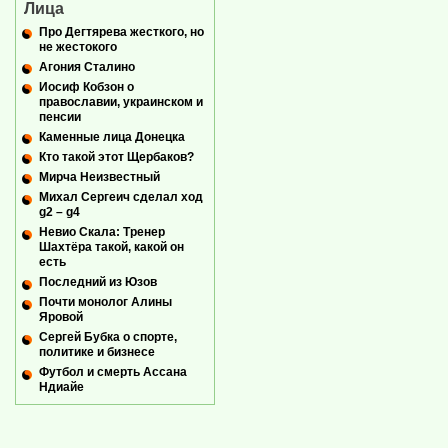
Лица
Про Дегтярева жесткого, но
не жестокого
Агония Сталино
Иосиф Кобзон о
православии, украинском и
пенсии
Каменные лица Донецка
Кто такой этот Щербаков?
Мирча Неизвестный
Михал Сергеич сделал ход
g2 – g4
Невио Скала: Тренер
Шахтёра такой, какой он
есть
Последний из Юзов
Почти монолог Алины
Яровой
Сергей Бубка о спорте,
политике и бизнесе
Футбол и смерть Ассана
Ндиайе