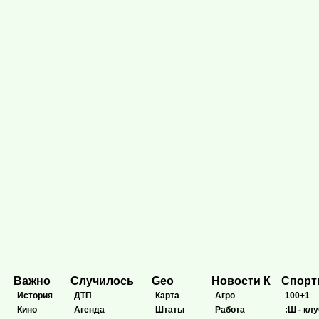
Важно
Случилось
Geo
Новости К
Спор
История
ДТП
Карта
Агро
100+1
Кино
Агенда
Штаты
Работа
:Ш - клу