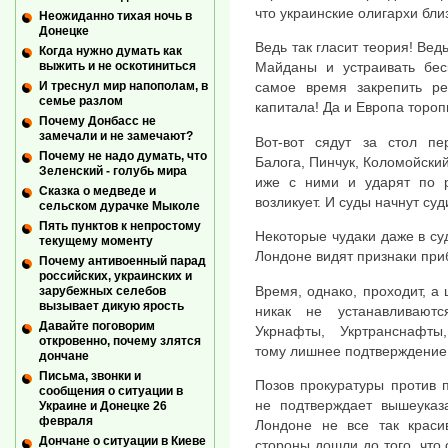
что украинские олигархи бли
Неожиданно тихая ночь в
Донецке
Ведь так гласит теория! Вед
Когда нужно думать как
выжить и не оскотиниться
Майданы и устраивать бес
И треснул мир напополам, в
самое время закрепить ре
семье разлом
капитала! Да и Европа тороп
Почему Донбасс не
замечали и не замечают?
Вот-вот сядут за стол пе
Почему не надо думать, что
Балога, Пинчук, Коломойски
Зеленский - голубь мира
иже с ними и ударят по р
Сказка о медведе и
возликует. И суды начнут суд
сельском дурачке Мыколе
Пять пунктов к непростому
Некоторые чудаки даже в су
текущему моменту
Лондоне видят признаки пр
Почему антивоенный парад
российских, украинских и
Время, однако, проходит, а
зарубежных селебов
вызывает дикую ярость
никак не устанавливаютс
Давайте поговорим
Укрнафты, Укртранснафты
откровенно, почему злятся
тому лишнее подтверждение
дончане
Письма, звонки и
Позов прокуратуры против 
сообщения о ситуации в
не подтверждает вышеуказ
Украине и Донецке 26
февраля
Лондоне не все так краси
Дончане о ситуации в Киеве
стороны дошли до того, что 