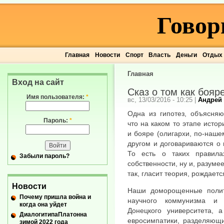
Говор
Главная
Новости
Спорт
Власть
Деньги
Отдых
Главная
Вход на сайт
Сказ о том как боя
Имя пользователя:
*
вс, 13/03/2016 - 10:25
|
Андрей
Одна из гипотез, объясняю
Пароль:
*
что на каком то этапе истор
и бояре (олигархи, по-наше
другом и договариваются о
То есть о таких правила
Забыли пароль?
собственности, ну и, разуме
так, гласит теория, рождает
Новости
Наши доморощенные полит
Почему пришла война и
научного коммунизма и 
когда она уйдет
Донецкого университета, а
ДиалогитипаПлатонна
евросимпатики, разделяющи
зимой 2022 года