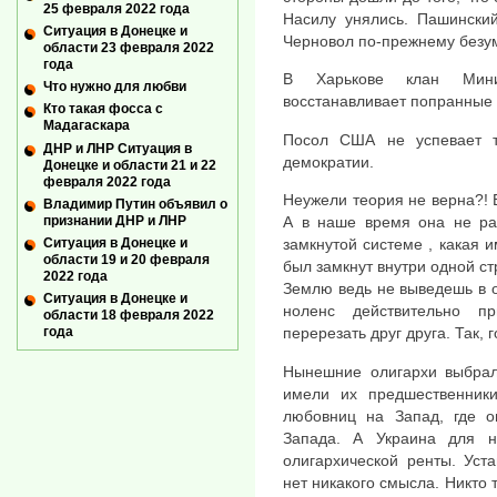
25 февраля 2022 года
Насилу унялись. Пашинский
Ситуация в Донецке и
Черновол по-прежнему безум
области 23 февраля 2022
года
В Харькове клан Мини
Что нужно для любви
восстанавливает попранные 
Кто такая фосса с
Мадагаскара
Посол США не успевает т
ДНР и ЛНР Ситуация в
демократии.
Донецке и области 21 и 22
февраля 2022 года
Неужели теория не верна?! В
Владимир Путин объявил о
признании ДНР и ЛНР
А в наше время она не раб
Ситуация в Донецке и
замкнутой системе , какая и
области 19 и 20 февраля
был замкнут внутри одной ст
2022 года
Землю ведь не выведешь в 
Ситуация в Донецке и
ноленс действительно пр
области 18 февраля 2022
года
перерезать друг друга. Так, 
Нынешние олигархи выбрал
имели их предшественники
любовниц на Запад, где о
Запада. А Украина для н
олигархической ренты. Уст
нет никакого смысла. Никто 