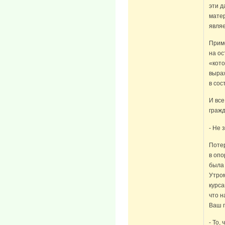
эти д
матер
являе
Приме
на ос
«кото
выраж
в сос
И все
граж
- Не 
Потер
в опо
была 
Утром
курса
что н
Ваш 
- То,