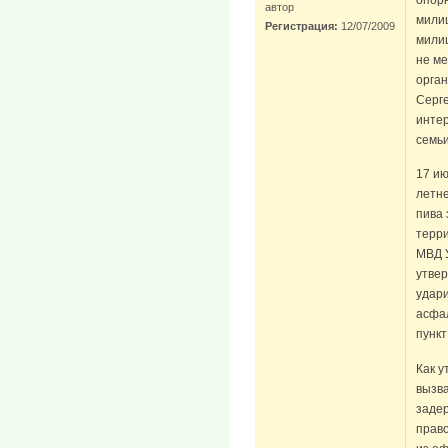
автор
мили
Регистрация:
12/07/2009
милиц
не м
орган
Серге
инте
семьи
17 ию
летне
пива 
терр
МВД У
утвер
удари
асфал
пункт
Как у
вызва
задер
прав