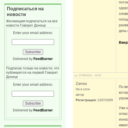
потом
здоро
Подписаться на
злове
новости
попад
Желающим подписаться на все
разва
новости Говорит Донецк
день 
Enter your email address:
Ввер
Delivered by
FeedBurner
Подписка только на новости, что
публикуются на первой Говорит
ср, 27/06/2012 - 18:02
Донецк
Zames
Enter your email address:
По ве
Не в сети
котор
автор
угро
Регистрация:
12/07/2009
Уже к
Delivered by
FeedBurner
оглас
изнас
имеет