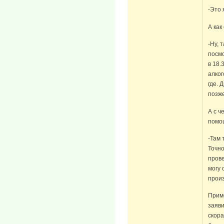
-Это 
А как
-Ну, 
посмо
в 18.
алког
где. 
позже
А с ч
помо
-Там 
Точно
прове
могу 
прои
Прим
заяви
скора