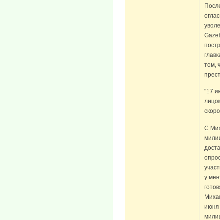
После
огла
уволе
Gazet
постр
главк
том, 
прест
"17 и
лицом
скоро
С Мих
милиц
доста
опрос
участ
у мен
готов
Михаи
июня 
милиц