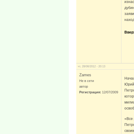
изна
дубин
заяви
наход
Ввер
чт, 28/06/2012 - 20:13
Zames
Нача
Не в сети
Юрий 
автор
Петро
Регистрация:
12/07/2009
котор
милиц
освоб
«Все 
Петр
своих