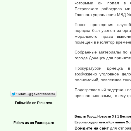
которыми он попал в бо
Петровского райотдела м
Главного управления МВД Ук
После проведения служеб
порядка был уволен из орга
морального права выпол
помещен в изолятор времен
Собранные материалы по д
города Донецка для приняти
Прокуратурой Донецка в
возбуждено уголовное дело
полномочий, повлекшее тяжк
Подозреваемый задержан по
признан виновным, то ему гр
Follow Me on Pinterest
Власть
Город
Новости
3 2 1
Беспр
Европа содрогнется
Криминал
Ос
Follow us on Foursquare
Войдите на сайт
для отправ