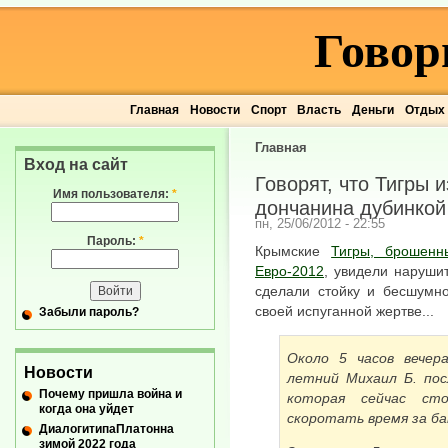
Говор
Главная
Новости
Спорт
Власть
Деньги
Отдых
Главная
Вход на сайт
Говорят, что Тигры 
Имя пользователя:
*
дончанина дубинкой
пн, 25/06/2012 - 22:55
Пароль:
*
Крымские
Тигры, брошен
Евро-2012
, увидели наруши
сделали стойку и бесшумно
своей испуганной жертве...
Забыли пароль?
Около 5 часов вечер
Новости
летний Михаил Б. пос
Почему пришла война и
которая сейчас ст
когда она уйдет
скоротать время за ба
ДиалогитипаПлатонна
зимой 2022 года