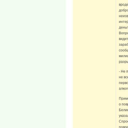
вроде
добро
неизв
интер
деньг
Вопро
видит
зара
сообщ
милиц
разры
- Не 
не вс
перво
алког
Прим
о пов
Белик
указа
Спрос
повр