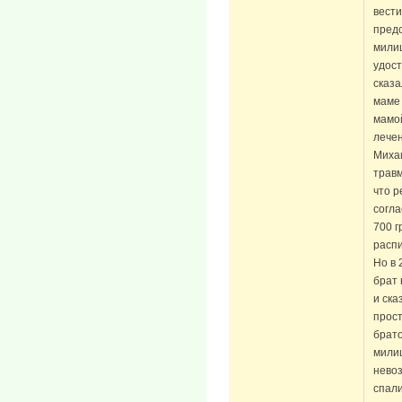
вести
предс
милиц
удост
сказа
маме 
мамой
лечен
Михаи
травм
что р
согла
700 г
распи
Но в 
брат 
и ска
прост
брато
милиц
невоз
спали