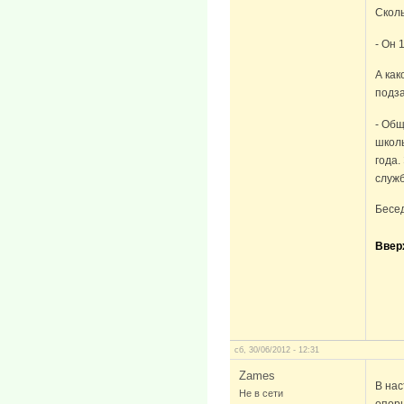
Сколь
- Он 
А как
подз
- Общ
школы
года.
служ
Бесе
Ввер
сб, 30/06/2012 - 12:31
Zames
В нас
Не в сети
опор