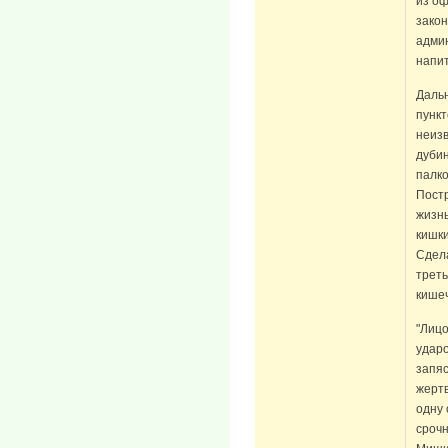
из оф
закон
админ
напит
Даль
пункт
неиз
дубин
палко
Пост
жизнь
кишки
Сдела
треть
кишеч
"Лицо
ударо
запяс
жертв
одну 
срочн