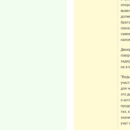
опорн
вывел
долже
брата
сказа
самом
напо
Двою
говор
заде
не в 
"Ведь
участ
для ч
это д
о кот
проде
тех, 
значи
учат 