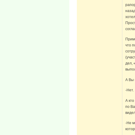
рапо
назад
хотел
Прост
согл
Прим
что п
сотр
(учас
дел, 
выпо
А Вы
-Нет.
А кто
по Ва
видел
-Не м
котор