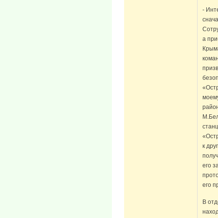
- Инт
снача
Сотру
а пр
Крым
кома
призв
безоп
«Остр
моему
район
М.Бел
станц
«Остр
к дру
получ
его з
прото
его п
В отд
наход