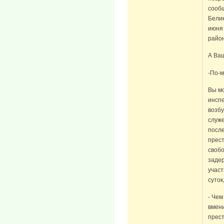
сооб
Белик
июня
район
А Ва
-По-м
Вы мо
инспе
возб
служ
посл
прест
своб
задер
участ
суток
- Чем
вмени
прес