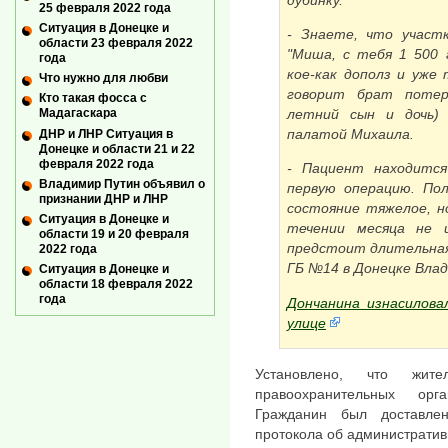
25 февраля 2022 года
Ситуация в Донецке и
- Знаете, что участ
области 23 февраля 2022
"Миша, с тебя 1 500 
года
кое-как дополз и уже 
Что нужно для любви
говорит брат потер
Кто такая фосса с
летний сын и дочь) 
Мадагаскара
палатой Михаила.
ДНР и ЛНР Ситуация в
Донецке и области 21 и 22
февраля 2022 года
- Пациент находится
Владимир Путин объявил о
первую операцию. По
признании ДНР и ЛНР
состояние тяжелое, н
Ситуация в Донецке и
течении месяца не 
области 19 и 20 февраля
предстоит длительная 
2022 года
ГБ №14 в Донецке Вла
Ситуация в Донецке и
области 18 февраля 2022
года
Дончанина изнасилова
улице
Установлено, что жит
правоохранительных орг
Гражданин был доставле
протокола об администрати