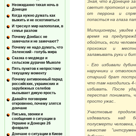
Зная, что в Донецке з
Неожиданно тихая ночь в
светит протокол и ш
Донецке
от перрона и спря
Когда нужно думать как
попасться на глаза пат
выжить и не оскотиниться
И треснул мир напополам, в
Милиционеры, увидев
семье разлом
время на предупреж
Почему Донбасс не
замечали и не замечают?
обойтись, если человек
Почему не надо думать, что
прохожих и местн
Зеленский - голубь мира
заламывать руки и бит
Сказка о медведе и
сельском дурачке Мыколе
- Его избивали дубин
Пять пунктов к непростому
наручники и отволокл
текущему моменту
старший брат постра
Почему антивоенный парад
что там находились 4-
российских, украинских и
зарубежных селебов
избивать. После уд
вызывает дикую ярость
перестал понимать, ч
Давайте поговорим
просто ужас..
откровенно, почему злятся
дончане
Участковые продолж
Письма, звонки и
издевались над б
сообщения о ситуации в
Украине и Донецке 26
полусмерти человека, 
февраля
качестве "интсруме
Дончане о ситуации в Киеве
дубинку.