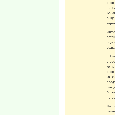
опорн
патр
Боцан
обще
терко
Инфор
остан
родст
офиц
«Пока
сторо
ждем,
одног
конкр
прод
специ
больн
поте
Напом
райо