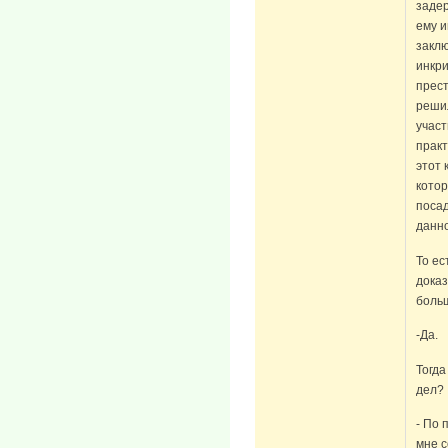
задер
ему и
заклю
инкр
прест
решил
участ
практ
этот 
котор
посад
данно
То ес
доказ
боль
-Да.
Тогда
дел?
- По 
мне с