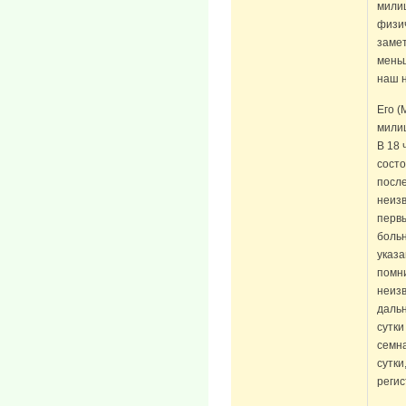
милиц
физич
заме
мень
наш 
Его (
милиц
В 18 
состо
после
неизв
первы
больн
указа
помни
неизв
даль
сутки
семна
сутки
реги