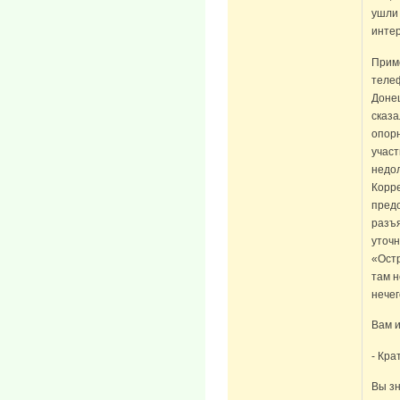
ушли 
интер
Прим
теле
Донец
сказа
опорн
участ
недол
Корр
пред
разъя
уточн
«Остр
там н
нечег
Вам 
- Кра
Вы зн