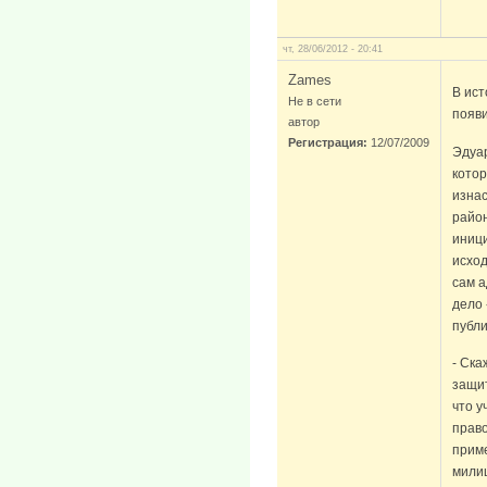
чт, 28/06/2012 - 20:41
Zames
В ист
Не в сети
появ
автор
Регистрация:
12/07/2009
Эдуар
котор
изнас
район
иниц
исход
сам а
дело 
публ
- Ска
защи
что у
право
прим
милиц