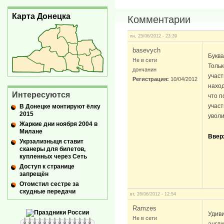
Карта Донецка
Комментарии
пн, 25/06/2012 - 23:39
basevych
Буква
Не в сети
Тольк
дончанин
участ
Регистрация:
10/04/2012
наход
Интересуются
что п
участ
В Донецке монтируют ёлку
2015
уволи
Жаркие дни ноября 2004 в
Милане
Ввер
Укрзализныця ставит
сканеры для билетов,
купленных через Сеть
Доступ к странице
запрещён
Отомстил сестре за
скудные передачи
вт, 26/06/2012 - 12:54
Ramzes
Удиви
Не в сети