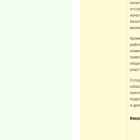
нача
отстр
нача
безоп
милиц
Кроме
райо
изме
замес
обще
участ
Сотр
облас
прест
подо
и дру
Ввер