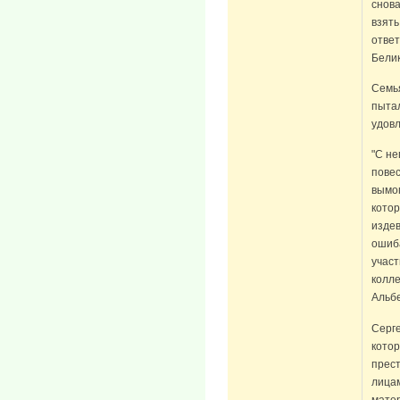
снов
взять
ответ
Белик
Семья
пыта
удовл
"С не
повес
вымог
котор
издев
ошиб
участ
колле
Альбе
Серге
котор
прес
лицам
матер