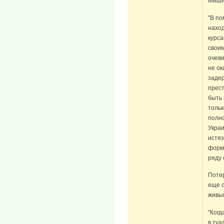
Миши 
"В по
наход
курса
своим
очеви
не ок
задер
прест
быть 
тольк
полно
Украи
истяз
форме
ряду 
Потер
еще с
живы
"Когд
в туа