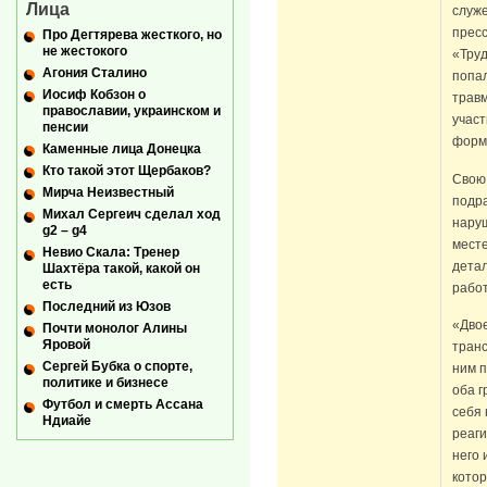
Лица
служе
прес
Про Дегтярева жесткого, но
не жестокого
«Труд
Агония Сталино
попал
Иосиф Кобзон о
травм
православии, украинском и
участ
пенсии
форм
Каменные лица Донецка
Кто такой этот Щербаков?
Свою 
Мирча Неизвестный
подр
Михал Сергеич сделал ход
нару
g2 – g4
месте
Невио Скала: Тренер
детал
Шахтёра такой, какой он
есть
работ
Последний из Юзов
«Двое
Почти монолог Алины
Яровой
транс
Сергей Бубка о спорте,
ним 
политике и бизнесе
оба г
Футбол и смерть Ассана
себя 
Ндиайе
реаги
него 
котор