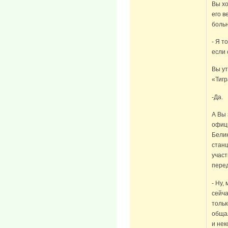
Вы хо
его в
боль
- Я т
если 
Вы ут
«Тигр
-Да.
А Вы 
офици
Белик
станц
участ
пере
- Ну,
сейча
тольк
общал
и нек