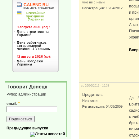
англи
уже не с нами
посца
Регистрация:
16/04/2012
и при
орган
А так
Паспо
Украи
Ввер
вт, 26/06/2012 - 16:38
Говорит Донецк
Вредитель
Рупор администрации
Да...
Не в сети
email:
*
Брита
Регистрация:
04/08/2009
сади
отчиб
брита
Предыдущие выпуски
по ми
отдох