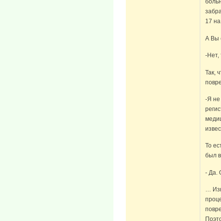
больн
забра
17 на
А Вы
-Нет,
Так, 
повр
-Я не
регис
медиц
извес
То ес
был в
- Да.
… Изн
проце
повре
Поэто