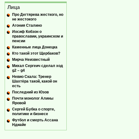
Лица
Про Дегтярева жесткого, но
не жестокого
Агония Сталино
Иосиф Кобзон о
православии, украинском и
пенсии
Каменные лица Донецка
Кто такой этот Щербаков?
Мирча Неизвестный
Михал Сергеич сделал ход
g2 – g4
Невио Скала: Тренер
Шахтёра такой, какой он
есть
Последний из Юзов
Почти монолог Алины
Яровой
Сергей Бубка о спорте,
политике и бизнесе
Футбол и смерть Ассана
Ндиайе