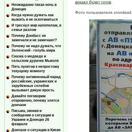
вокзал будет готов
.
Неожиданно тихая ночь в
Донецке
Фото пользователя xrondead 
Когда нужно думать как
выжить и не оскотиниться
И треснул мир напополам, в
семье разлом
Почему Донбасс не
замечали и не замечают?
Почему не надо думать, что
Зеленский - голубь мира
Сказка о медведе и
сельском дурачке Мыколе
Пять пунктов к непростому
текущему моменту
Почему антивоенный парад
российских, украинских и
зарубежных селебов
вызывает дикую ярость
Давайте поговорим
откровенно, почему злятся
дончане
Письма, звонки и
сообщения о ситуации в
Украине и Донецке 26
февраля
Дончане о ситуации в Киеве