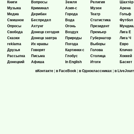
Книги
Вопросы
Земля
Религия
Шахтёр
Музыка
Криминал
Азия-с
Музеи
Арена
Медиа
Дерибан
Города
Театр
Гольф
Смишное
Беспредел
Вода
Статистика
Футбол
Опросы
Ахтунг
Огонь
Президент
Мундиа
Свобода
Донецк сегодня
Воздух
Премьер
Лига Е
Сказки
Донецк завтра
Природы
Губернатор
Лига Ч
reklama
Их нравы
Погода
Выборы
Евро
Друзья
Говорят
Картинки с
Голова
Кличко
Рассылка
Письма
Глобус
Столица
Хоккей
Донецкий
Афиша
In English
Итоги
Баскет
вКонтакте
|
в FaceBook
|
в Одноклассниках
|
в LiveJour