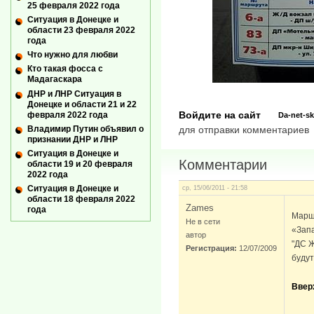
25 февраля 2022 года
Ситуация в Донецке и
области 23 февраля 2022
года
Что нужно для любви
Кто такая фосса с
Мадагаскара
ДНР и ЛНР Ситуация в
Донецке и области 21 и 22
Войдите на сайт
февраля 2022 года
Da-net-sk
Владимир Путин объявил о
для отправки комментариев
признании ДНР и ЛНР
Ситуация в Донецке и
Комментарии
области 19 и 20 февраля
2022 года
Ситуация в Донецке и
ср, 15/06/2011 - 21:58
области 18 февраля 2022
Zames
года
Маршр
Не в сети
«Зап
автор
"ДС Ж
Регистрация:
12/07/2009
будут
Ввер