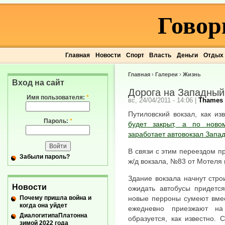
Говор
Главная
Новости
Спорт
Власть
Деньги
Отдых
Главная
›
Галереи
›
Жизнь
Вход на сайт
Дорога на Западный
Имя пользователя:
*
вс, 24/04/2011 - 14:06
|
Thames
Путиловский вокзал, как и
Пароль:
*
будет закрыт, а по ново
заработает автовокзал Запа
В связи с этим переездом п
Забыли пароль?
ж/д вокзала, №83 от Мотеля
Здание вокзала начнут стро
Новости
ожидать автобусы придетс
Почему пришла война и
новые перроны сумеют вмес
когда она уйдет
ежедневно приезжают на
ДиалогитипаПлатонна
образуется, как известно.
зимой 2022 года