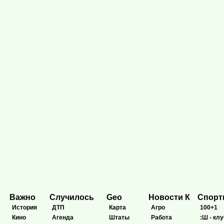
Важно
Случилось
Geo
Новости К
Спор
История
ДТП
Карта
Агро
100+1
Кино
Агенда
Штаты
Работа
:Ш - клу