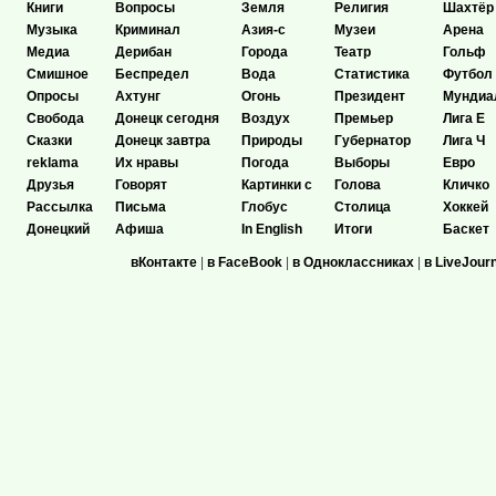
Книги
Вопросы
Земля
Религия
Шахтёр
Музыка
Криминал
Азия-с
Музеи
Арена
Медиа
Дерибан
Города
Театр
Гольф
Смишное
Беспредел
Вода
Статистика
Футбол
Опросы
Ахтунг
Огонь
Президент
Мундиа
Свобода
Донецк сегодня
Воздух
Премьер
Лига Е
Сказки
Донецк завтра
Природы
Губернатор
Лига Ч
reklama
Их нравы
Погода
Выборы
Евро
Друзья
Говорят
Картинки с
Голова
Кличко
Рассылка
Письма
Глобус
Столица
Хоккей
Донецкий
Афиша
In English
Итоги
Баскет
вКонтакте
|
в FaceBook
|
в Одноклассниках
|
в LiveJour