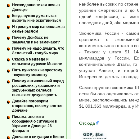
наиболее высоких по стране
Неожиданно тихая ночь в
Донецке
уровней смертности и до 
Когда нужно думать как
одной конфессии, а име
выжить и не оскотиниться
последних дней, aka мормон
И треснул мир напополам, в
семье разлом
Экономика России - само
Почему Донбасс не
сравнима с экономик
замечали и не замечают?
континентального штата в с
Почему не надо думать, что
- Техаса: у штата $1 14
Зеленский - голубь мира
миллиардов у России. Е
Сказка о медведе и
сельском дурачке Мыколе
континентальные Штаты, то 
Пять пунктов к непростому
уступая Аляске, и второ
текущему моменту
Интересная деталь: площад
Почему антивоенный парад
российских, украинских и
Самая крупная экономика Ш
зарубежных селебов
если бы она оценивалась от
вызывает дикую ярость
мире, расположившись межд
Давайте поговорим
$1 891,363 миллиарда, а у Ит
откровенно, почему злятся
дончане
Письма, звонки и
сообщения о ситуации в
Отсюда
Украине и Донецке 26
февраля
Дончане о ситуации в Киеве