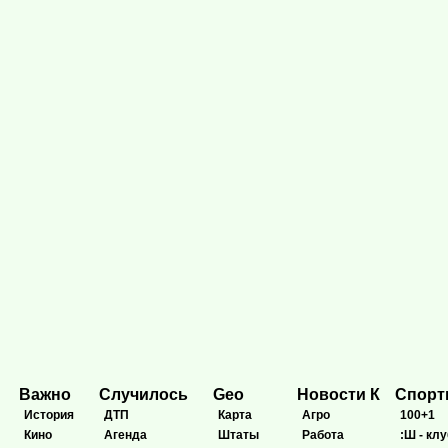
Важно
Случилось
Geo
Новости К
Спор
История
ДТП
Карта
Агро
100+1
Кино
Агенда
Штаты
Работа
:Ш - клу