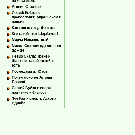
не жестокого
Агония Сталино
Иосиф Кобзон о
православии, украинском и
пенсии
Каменные лица Донецка
Кто такой этот Щербаков?
Мирча Неизвестный
Михал Сергеич сделал ход
g2 – g4
Невио Скала: Тренер
Шахтёра такой, какой он
есть
Последний из Юзов
Почти монолог Алины
Яровой
Сергей Бубка о спорте,
политике и бизнесе
Футбол и смерть Ассана
Ндиайе