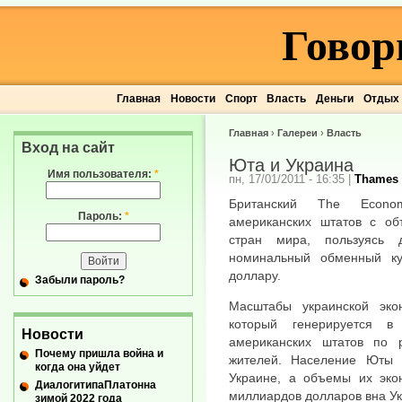
Говор
Главная
Новости
Спорт
Власть
Деньги
Отдых
Главная
›
Галереи
›
Власть
Вход на сайт
Юта и Украина
Имя пользователя:
*
пн, 17/01/2011 - 16:35
|
Thames
Британский The Econo
Пароль:
*
американских штатов с об
стран мира, пользуясь 
номинальный обменный ку
доллару.
Забыли пароль?
Масштабы украинской эко
который генерируется 
Новости
американских штатов по 
Почему пришла война и
жителей. Население Юты 
когда она уйдет
Украине, а объемы их эко
ДиалогитипаПлатонна
миллиардов долларов вна Ук
зимой 2022 года