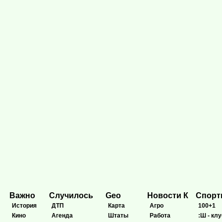
Важно
Случилось
Geo
Новости К
Спор
История
ДТП
Карта
Агро
100+1
Кино
Агенда
Штаты
Работа
:Ш - клу