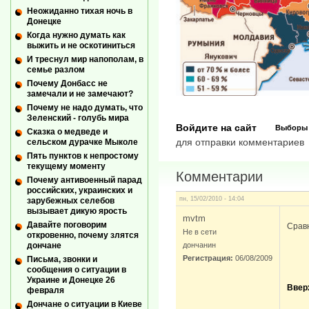
Неожиданно тихая ночь в
Донецке
Когда нужно думать как
выжить и не оскотиниться
И треснул мир напополам, в
семье разлом
Почему Донбасс не
замечали и не замечают?
Почему не надо думать, что
Зеленский - голубь мира
Войдите на сайт
Выборы
Сказка о медведе и
для отправки комментариев
сельском дурачке Мыколе
Пять пунктов к непростому
текущему моменту
Комментарии
Почему антивоенный парад
российских, украинских и
пн, 15/02/2010 - 14:04
зарубежных селебов
вызывает дикую ярость
mvtm
Давайте поговорим
Срав
Не в сети
откровенно, почему злятся
дончанин
дончане
Регистрация:
06/08/2009
Письма, звонки и
сообщения о ситуации в
Украине и Донецке 26
Ввер
февраля
Дончане о ситуации в Киеве