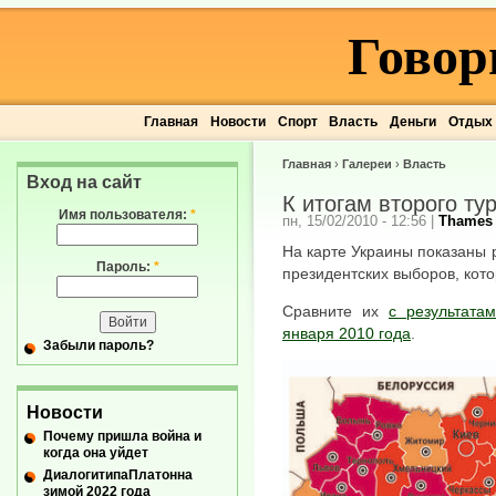
Говор
Главная
Новости
Спорт
Власть
Деньги
Отдых
Главная
›
Галереи
›
Власть
Вход на сайт
К итогам второго ту
Имя пользователя:
*
пн, 15/02/2010 - 12:56
|
Thames
На карте Украины показаны 
Пароль:
*
президентских выборов, кот
Сравните их
с результата
января 2010 года
.
Забыли пароль?
Новости
Почему пришла война и
когда она уйдет
ДиалогитипаПлатонна
зимой 2022 года