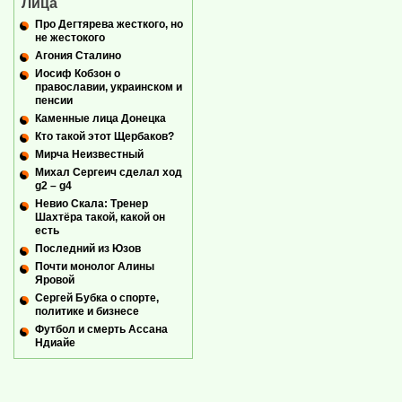
Лица
Про Дегтярева жесткого, но
не жестокого
Агония Сталино
Иосиф Кобзон о
православии, украинском и
пенсии
Каменные лица Донецка
Кто такой этот Щербаков?
Мирча Неизвестный
Михал Сергеич сделал ход
g2 – g4
Невио Скала: Тренер
Шахтёра такой, какой он
есть
Последний из Юзов
Почти монолог Алины
Яровой
Сергей Бубка о спорте,
политике и бизнесе
Футбол и смерть Ассана
Ндиайе