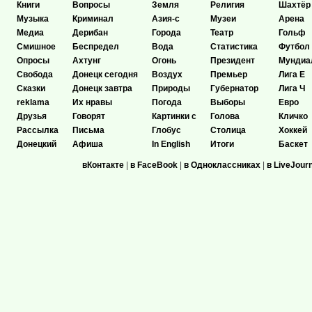
Книги
Вопросы
Земля
Религия
Шахтёр
Музыка
Криминал
Азия-с
Музеи
Арена
Медиа
Дерибан
Города
Театр
Гольф
Смишное
Беспредел
Вода
Статистика
Футбол
Опросы
Ахтунг
Огонь
Президент
Мундиа
Свобода
Донецк сегодня
Воздух
Премьер
Лига Е
Сказки
Донецк завтра
Природы
Губернатор
Лига Ч
reklama
Их нравы
Погода
Выборы
Евро
Друзья
Говорят
Картинки с
Голова
Кличко
Рассылка
Письма
Глобус
Столица
Хоккей
Донецкий
Афиша
In English
Итоги
Баскет
вКонтакте
|
в FaceBook
|
в Одноклассниках
|
в LiveJour